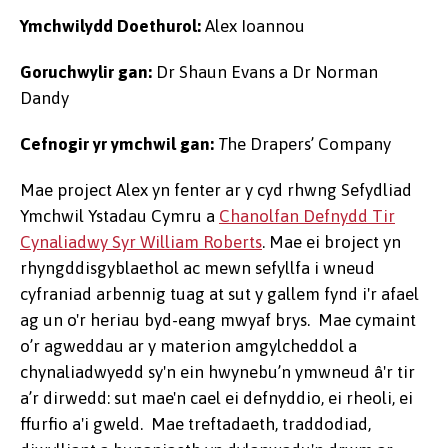
Ymchwilydd Doethurol:
Alex Ioannou
Goruchwylir gan:
Dr Shaun Evans a Dr Norman
Dandy
Cefnogir yr ymchwil gan:
T
he Drapers’ Company
Mae project Alex yn fenter ar y cyd rhwng Sefydliad
Ymchwil Ystadau Cymru a
Chanolfan Defnydd Tir
Cynaliadwy Syr William Roberts
. Mae ei broject yn
rhyngddisgyblaethol ac mewn sefyllfa i wneud
cyfraniad arbennig tuag at sut y gallem fynd i'r afael
ag un o'r heriau byd-eang mwyaf brys. Mae cymaint
o’r agweddau ar y materion amgylcheddol a
chynaliadwyedd sy'n ein hwynebu’n ymwneud â'r tir
a’r dirwedd: sut mae'n cael ei defnyddio, ei rheoli, ei
ffurfio a'i gweld. Mae treftadaeth, traddodiad,