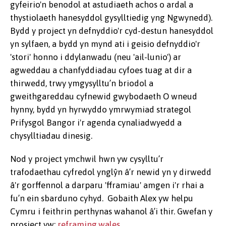
gyfeirio'n benodol at astudiaeth achos o ardal a
thystiolaeth hanesyddol gysylltiedig yng Ngwynedd).
Bydd y project yn defnyddio'r cyd-destun hanesyddol
yn sylfaen, a bydd yn mynd ati i geisio defnyddio'r
'stori' honno i ddylanwadu (neu 'ail-lunio') ar
agweddau a chanfyddiadau cyfoes tuag at dir a
thirwedd, trwy ymgysylltu’n briodol a
gweithgareddau cyfnewid gwybodaeth O wneud
hynny, bydd yn hyrwyddo ymrwymiad strategol
Prifysgol Bangor i'r agenda cynaliadwyedd a
chysylltiadau dinesig.
Nod y project ymchwil hwn yw cysylltu’r
trafodaethau cyfredol ynglŷn â’r newid yn y dirwedd
â'r gorffennol a darparu 'fframiau' amgen i'r rhai a
fu’n ein sbarduno cyhyd. Gobaith Alex yw helpu
Cymru i feithrin perthynas wahanol â’i thir. Gwefan y
prosiect yw:
reframing.wales.