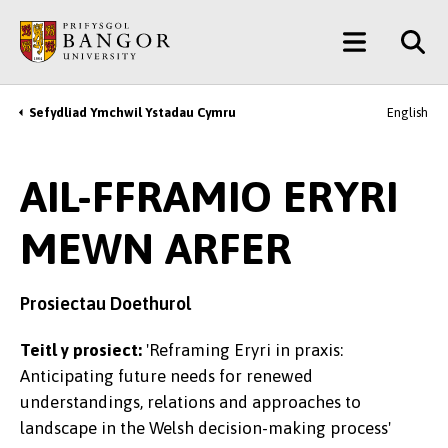
Neidio
Main
i’r
Prif
Menu
Gynnwys
Sefydliad Ymchwil Ystadau Cymru
English
Breadcrumb
AIL-FFRAMIO ERYRI
MEWN ARFER
Prosiectau Doethurol
Teitl y prosiect:
'Reframing Eryri in praxis:
Anticipating future needs for renewed
understandings, relations and approaches to
landscape in the Welsh decision-making process'