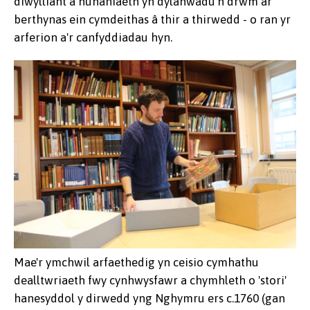
diwylliant a hunaniaeth yn dylanwadu'n drwm ar
berthynas ein cymdeithas â thir a thirwedd - o ran yr
arferion a'r canfyddiadau hyn.
Mae'r ymchwil arfaethedig yn ceisio cymhathu
dealltwriaeth fwy cynhwysfawr a chymhleth o 'stori'
hanesyddol y dirwedd yng Nghymru ers c.1760 (gan