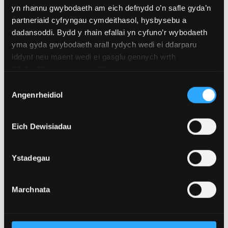
yn rhannu gwybodaeth am eich defnydd o’n safle gyda’n
Cynadleddau:
partneriaid cyfryngau cymdeithasol, hysbysebu a
dadansoddi. Bydd y rhain efallai yn cyfuno’r wybodaeth
Cynhadledd Flynyddol 2025 y Ganolfan Hanes
yma gyda gwybodaeth arall rydych wedi ei ddarparu
Cyhoeddus, Prifysgol y Frenhines, Belfast (Medi 9-11,
iddynt neu maent wedi ei gasglu gennych wrth
ddefnyddio eu gwasanaethau.
2025)
Dewis
Angenrheidiol
Cynhadledd Ryngwladol Flynyddol RGS-IBG,
Caniatâd
Cymdeithas Ddaearyddol Frenhinol, Prifysgol
Birmingham (Awst 26-29, 2025)
Eich Dewisiadau
22ain Cynhadledd Ryngwladol Flynyddol Tai
Hanesyddol ym Mhrifysgol Maynooth, Iwerddon (Mai
Ystadegau
13-14, 2024)
Cynhadledd Derfynol y Rhaglen Penderfyniadau
Marchnata
Tirwedd, Rhaglen Penderfyniadau Tirwedd yn y
Gymdeithas Frenhinol, Llundain (Medi 6-7, 2023)