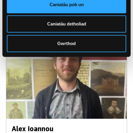
Cynhadledd Ryngwladol Flynyddol RGS-IBG, Y
Caniatáu pob un
Gymdeithas Ddaearyddol Frenhinol, Llundain
(Awst/Medi 30-1, 2023)
Caniatáu detholiad
Gwrthod
Alex Ioannou