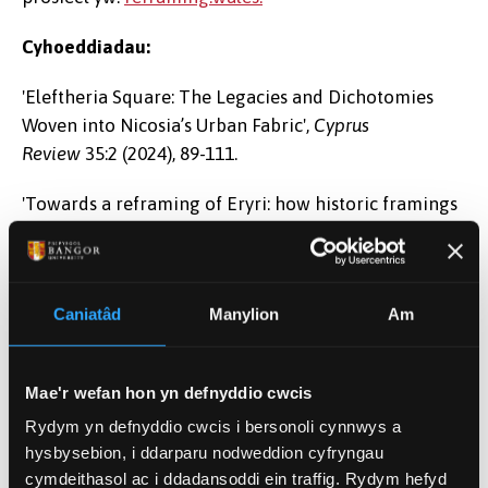
Cyhoeddiadau:
'Eleftheria Square: The Legacies and Dichotomies
Woven into Nicosia’s Urban Fabric',
Cyprus
Review
35:2 (2024), 89-111.
'Towards a reframing of Eryri: how historic framings
of landscape influence perceptions and expectations
of a Welsh national park',
Architecture_MPS
26:1
(2023).
Caniatâd
Manylion
Am
Alex Ioannou, ‘Research methodologies for changing
landscapes and places in flux’, yn Fabian Neuhaus
Mae'r wefan hon yn defnyddio cwcis
(gol.),
Cultures, Communities and Design: Connecting
Planning, Landscapes, Architecture and People
, AMPS
Rydym yn defnyddio cwcis i bersonoli cynnwys a
Proceedings Series 30 (Prifysgol Calgary, 28-30
hysbysebion, i ddarparu nodweddion cyfryngau
cymdeithasol ac i ddadansoddi ein traffig. Rydym hefyd
Mehefin 2022), 257-67.