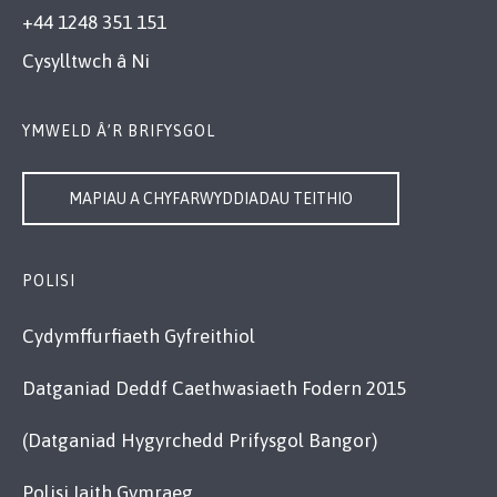
+44 1248 351 151
Cysylltwch â Ni
YMWELD Â’R BRIFYSGOL
MAPIAU A CHYFARWYDDIADAU TEITHIO
POLISI
Cydymffurfiaeth Gyfreithiol
Datganiad Deddf Caethwasiaeth Fodern 2015
(Datganiad Hygyrchedd Prifysgol Bangor)
Polisi Iaith Gymraeg