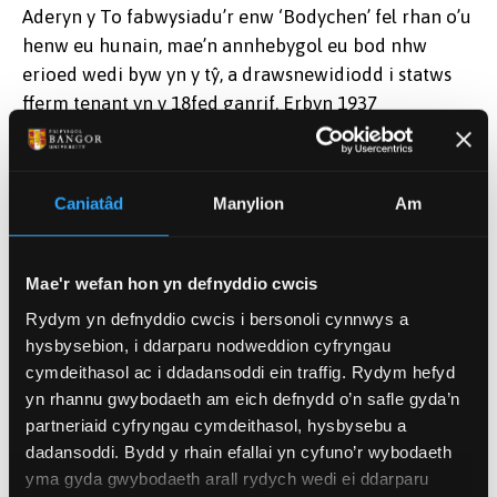
Aderyn y To fabwysiadu’r enw ‘Bodychen’ fel rhan o’u
henw eu hunain, mae’n annhebygol eu bod nhw
erioed wedi byw yn y tŷ, a drawsnewidiodd i statws
fferm tenant yn y 18fed ganrif. Erbyn 1937
disgrifiwyd y tŷ fel un oedd mewn cyflwr adfeiliedig.
Mae GAT ac Sefydliad Ymchwil Ystadau Cymru yn
Caniatâd
Manylion
Am
cydweithio i ffurfio gwell dealltwriaeth o
arwyddocâd hanesyddol, diwylliannol ac archeolegol
Bodychen. Bydd y prosiect amlgyfnod yn cynnwys
Mae'r wefan hon yn defnyddio cwcis
arolwg archeolegol a gwaith cloddio i ddeall olion
Rydym yn defnyddio cwcis i bersonoli cynnwys a
ffisegol a gosodiad tirwedd y safle. Fel rhan o'r
hysbysebion, i ddarparu nodweddion cyfryngau
prosiect, ffurfiwyd dwy rôl interniaeth ymchwil i
cymdeithasol ac i ddadansoddi ein traffig. Rydym hefyd
ddod o hyd i gwybodaeth hanesyddol berthnasol.
yn rhannu gwybodaeth am eich defnydd o’n safle gyda’n
partneriaid cyfryngau cymdeithasol, hysbysebu a
Gan weithio gydag arweiniad Dr. Shaun Evans a Lizzy
dadansoddi. Bydd y rhain efallai yn cyfuno’r wybodaeth
Walker, lluniodd Beth Jones adroddiad ar hanes
yma gyda gwybodaeth arall rydych wedi ei ddarparu
cymdeithasol, diwylliannol a gwleidyddol Bodychen