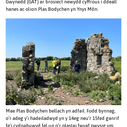
Gwynedd (GAT) ar brosiect newydd cyffrous i ddeall
hanes ac olion Plas Bodychen yn Ynys Môn.
Mae Plas Bodychen bellach yn adfail. Fodd bynnag,
o’r adeg y’i hadeiladwyd yn y 14eg neu’r 15fed ganrif
fe’i cydnabuwyd fel un o’r plastai fwyaf pwysig ym