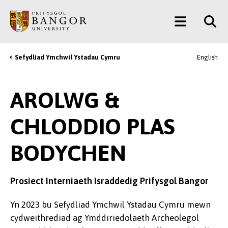
Neidio
Main
i’r
Prif
Menu
Gynnwys
Sefydliad Ymchwil Ystadau Cymru
English
Breadcrumb
AROLWG &
CHLODDIO PLAS
BODYCHEN
Prosiect Interniaeth Israddedig Prifysgol Bangor
Yn 2023 bu Sefydliad Ymchwil Ystadau Cymru mewn
cydweithrediad ag Ymddiriedolaeth Archeolegol