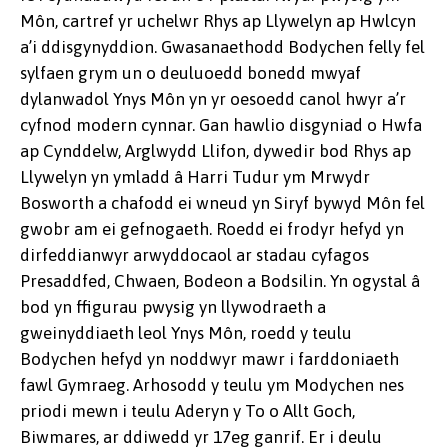
Môn, cartref yr uchelwr Rhys ap Llywelyn ap Hwlcyn
a’i ddisgynyddion. Gwasanaethodd Bodychen felly fel
sylfaen grym un o deuluoedd bonedd mwyaf
dylanwadol Ynys Môn yn yr oesoedd canol hwyr a’r
cyfnod modern cynnar. Gan hawlio disgyniad o Hwfa
ap Cynddelw, Arglwydd Llifon, dywedir bod Rhys ap
Llywelyn yn ymladd â Harri Tudur ym Mrwydr
Bosworth a chafodd ei wneud yn Siryf bywyd Môn fel
gwobr am ei gefnogaeth. Roedd ei frodyr hefyd yn
dirfeddianwyr arwyddocaol ar stadau cyfagos
Presaddfed, Chwaen, Bodeon a Bodsilin. Yn ogystal â
bod yn ffigurau pwysig yn llywodraeth a
gweinyddiaeth leol Ynys Môn, roedd y teulu
Bodychen hefyd yn noddwyr mawr i farddoniaeth
fawl Gymraeg. Arhosodd y teulu ym Modychen nes
priodi mewn i teulu Aderyn y To o Allt Goch,
Biwmares, ar ddiwedd yr 17eg ganrif. Er i deulu