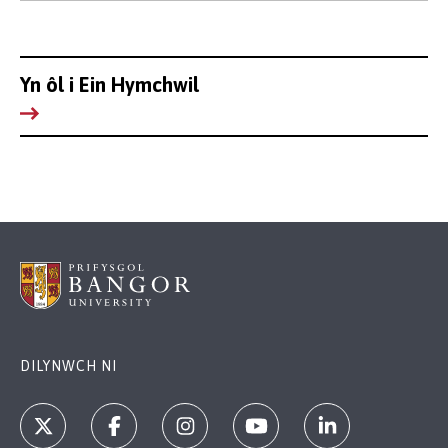
Yn ôl i Ein Hymchwil
DILYNWCH NI