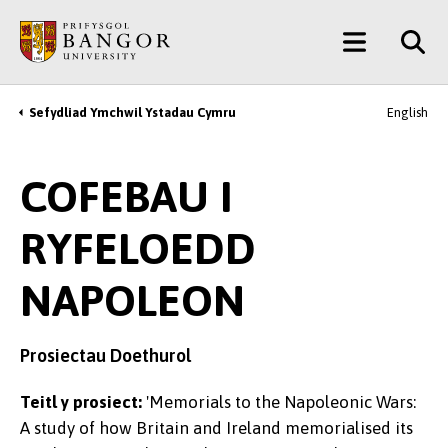
Neidio
Main
i’r
Prif
Menu
Gynnwys
Sefydliad Ymchwil Ystadau Cymru
English
Breadcrumb
COFEBAU I
RYFELOEDD
NAPOLEON
Prosiectau Doethurol
Teitl y prosiect:
'Memorials to the Napoleonic Wars:
A study of how Britain and Ireland memorialised its