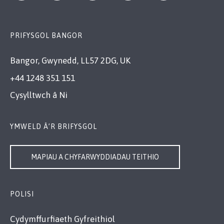
PRIFYSGOL BANGOR
Bangor, Gwynedd, LL57 2DG, UK
+44 1248 351 151
Cysylltwch â Ni
YMWELD Â’R BRIFYSGOL
MAPIAU A CHYFARWYDDIADAU TEITHIO
POLISI
Cydymffurfiaeth Gyfreithiol