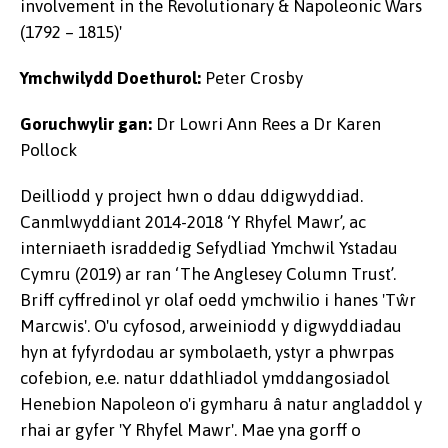
involvement in the Revolutionary & Napoleonic Wars
(1792 – 1815)'
Ymchwilydd Doethurol:
Peter Crosby
Goruchwylir gan:
Dr Lowri Ann Rees a Dr Karen
Pollock
Deilliodd y project hwn o ddau ddigwyddiad.
Canmlwyddiant 2014-2018 ‘Y Rhyfel Mawr’, ac
interniaeth israddedig Sefydliad Ymchwil Ystadau
Cymru (2019) ar ran ‘The Anglesey Column Trust’.
Briff cyffredinol yr olaf oedd ymchwilio i hanes 'Tŵr
Marcwis'. O'u cyfosod, arweiniodd y digwyddiadau
hyn at fyfyrdodau ar symbolaeth, ystyr a phwrpas
cofebion, e.e. natur ddathliadol ymddangosiadol
Henebion Napoleon o'i gymharu â natur angladdol y
rhai ar gyfer 'Y Rhyfel Mawr'. Mae yna gorff o