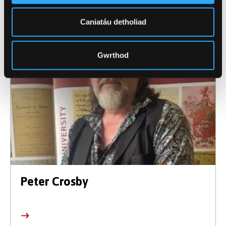
Caniatáu detholiad
Gwrthod
Peter Crosby