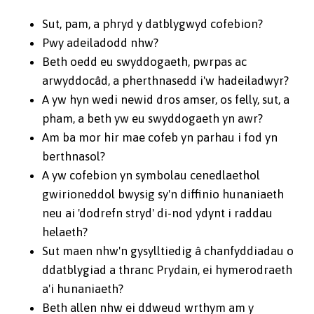
Sut, pam, a phryd y datblygwyd cofebion?
Pwy adeiladodd nhw?
Beth oedd eu swyddogaeth, pwrpas ac
arwyddocâd, a pherthnasedd i'w hadeiladwyr?
A yw hyn wedi newid dros amser, os felly, sut, a
pham, a beth yw eu swyddogaeth yn awr?
Am ba mor hir mae cofeb yn parhau i fod yn
berthnasol?
A yw cofebion yn symbolau cenedlaethol
gwirioneddol bwysig sy'n diffinio hunaniaeth
neu ai 'dodrefn stryd' di-nod ydynt i raddau
helaeth?
Sut maen nhw'n gysylltiedig â chanfyddiadau o
ddatblygiad a thranc Prydain, ei hymerodraeth
a'i hunaniaeth?
Beth allen nhw ei ddweud wrthym am y