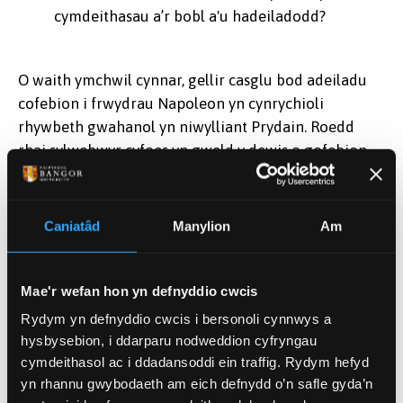
cymdeithasau a’r bobl a'u hadeiladodd?
O waith ymchwil cynnar, gellir casglu bod adeiladu
cofebion i frwydrau Napoleon yn cynrychioli
rhywbeth gwahanol yn niwylliant Prydain. Roedd
rhai sylwebwyr cyfoes yn gweld y dewis o gofebion
yn anarferol. Hefyd, mae arwyddion nad oes gan
waith celf cyhoeddus hanesyddol ystyr sefydlog, ac
wrth i gymdeithasau ddatblygu, mae arwyddocâd,
Caniatâd
Manylion
Am
pwysigrwydd a phwrpas henebion presennol yn
newid. Mae rhai henebion yn cael eu trwytho ag
arwyddocâd arbennig, o ran hunaniaeth
Mae'r wefan hon yn defnyddio cwcis
genedlaethol neu ranbarthol, nad yw eu comisiynwyr
Rydym yn defnyddio cwcis i bersonoli cynnwys a
a'u hadeiladwyr byth yn eu creu. Mae rhai wedi dod
hysbysebion, i ddarparu nodweddion cyfryngau
yn ganolbwynt ar gyfer protestiadau, a
cymdeithasol ac i ddadansoddi ein traffig. Rydym hefyd
gweithredoedd o ddelwddrylliadau, fodd bynnag,
yn rhannu gwybodaeth am eich defnydd o’n safle gyda’n