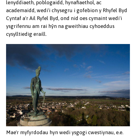
lenyddiaeth, poblogaidd, hynafiaethol, ac
academaidd, wedi'i chysegru i gofebion y Rhyfel Byd
Cyntaf a'r Ail Ryfel Byd, ond nid oes cymaint wedi'i
ysgrifennu am rai hŷn na gweithiau cyhoeddus
cysylltiedig eraill.
Mae'r myfyrdodau hyn wedi ysgogi cwestiynau, e.e.