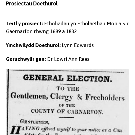
Prosiectau Doethurol
Teitl y prosiect:
Etholiadau yn Etholaethau Môn a Sir
Gaernarfon rhwng 1689 a 1832
Ymchwilydd Doethurol:
Lynn Edwards
Goruchwylir gan:
Dr Lowri Ann Rees