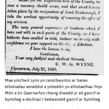
Mae ymchwil Lynn yn canolbwyntio ar hanes
etholiadau seneddol a ymleddir yn etholaethau Ynys
Môn a Sir Gaernarfon rhwng diwedd yr ail ganrif ar
bymtheg a dechrau’r bedwaredd ganrif ar bymtheg.