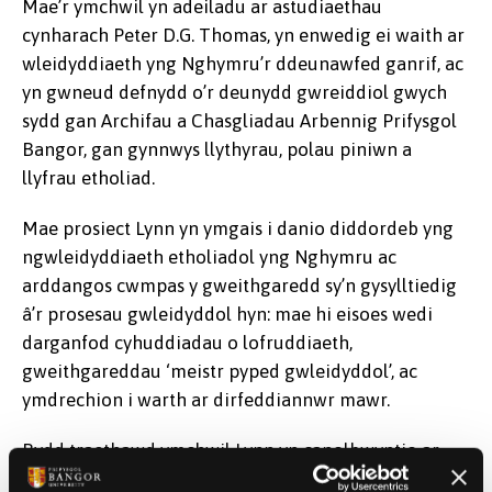
Mae’r ymchwil yn adeiladu ar astudiaethau
cynharach Peter D.G. Thomas, yn enwedig ei waith ar
wleidyddiaeth yng Nghymru’r ddeunawfed ganrif, ac
yn gwneud defnydd o’r deunydd gwreiddiol gwych
sydd gan Archifau a Chasgliadau Arbennig Prifysgol
Bangor, gan gynnwys llythyrau, polau piniwn a
llyfrau etholiad.
Mae prosiect Lynn yn ymgais i danio diddordeb yng
ngwleidyddiaeth etholiadol yng Nghymru ac
arddangos cwmpas y gweithgaredd sy’n gysylltiedig
â’r prosesau gwleidyddol hyn: mae hi eisoes wedi
darganfod cyhuddiadau o lofruddiaeth,
gweithgareddau ‘meistr pyped gwleidyddol’, ac
ymdrechion i warth ar dirfeddiannwr mawr.
Bydd traethawd ymchwil Lynn yn canolbwyntio ar
sawl astudiaeth achos efo etholiadau a ymleddir.