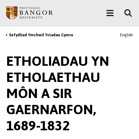
Neidio
Main
i’r
Prif
Menu
Gynnwys
Sefydliad Ymchwil Ystadau Cymru
English
Breadcrumb
ETHOLIADAU YN
ETHOLAETHAU
MÔN A SIR
GAERNARFON,
1689-1832