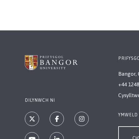
PRIFYSG
Bangor, 
+44 1248
Cysylltw
DILYNWCH NI
YMWELD 
CH