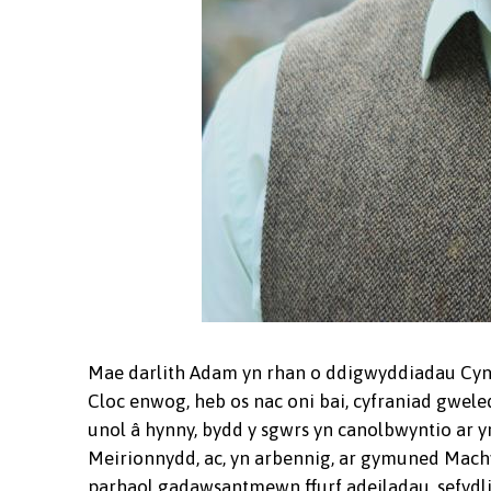
Mae darlith Adam yn rhan o ddigwyddiadau Cyng
Cloc enwog, heb os nac oni bai, cyfraniad gwele
unol â hynny, bydd y sgwrs yn canolbwyntio ar y
Meirionnydd, ac, yn arbennig, ar gymuned Machyn
parhaol gadawsantmewn ffurf adeiladau, sefydli