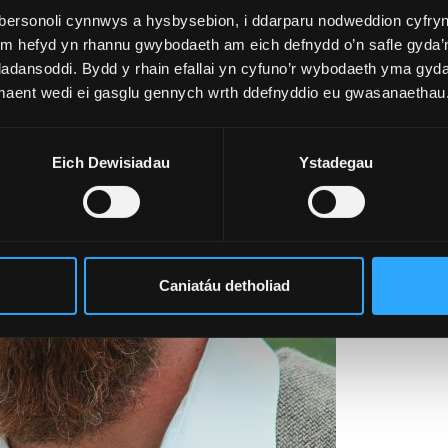
bersonoli cynnwys a hysbysebion, i ddarparu nodweddion cyfryn
ym hefyd yn rhannu gwybodaeth am eich defnydd o’n safle gyda’n
adansoddi. Bydd y rhain efallai yn cyfuno’r wybodaeth yma gyd
 maent wedi ei gasglu gennych wrth ddefnyddio eu gwasanaethau
Eich Dewisiadau
Ystadegau
Caniatáu detholiad