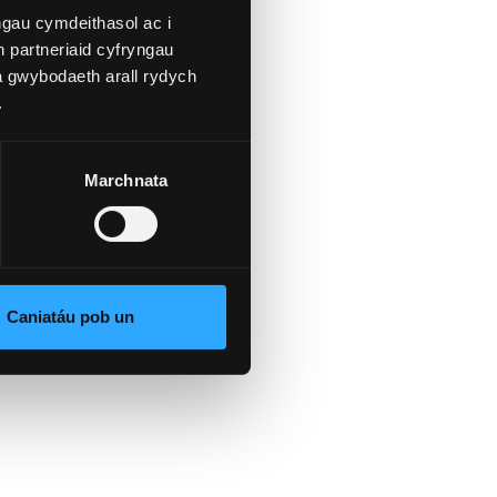
gau cymdeithasol ac i
 partneriaid cyfryngau
a gwybodaeth arall rydych
.
Marchnata
Caniatáu pob un