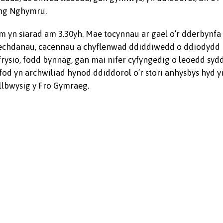
yng Nghymru.
 yn siarad am 3.30yh. Mae tocynnau ar gael o’r dderbynfa
 o frechdanau, cacennau a chyflenwad ddiddiwedd o ddiodydd
rysio, fodd bynnag, gan mai nifer cyfyngedig o leoedd syd
i fod yn archwiliad hynod ddiddorol o’r stori anhysbys hyd y
ollbwysig y Fro Gymraeg.