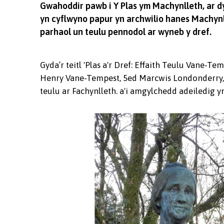
Gwahoddir pawb i Y Plas ym Machynlleth, ar d
yn cyflwyno papur yn archwilio hanes Machynl
parhaol un teulu pennodol ar wyneb y dref.
Gyda’r teitl 'Plas a'r Dref: Effaith Teulu Vane-
Henry Vane-Tempest, 5ed Marcwis Londonderry, e
teulu ar Fachynlleth. a'i amgylchedd adeiledig 