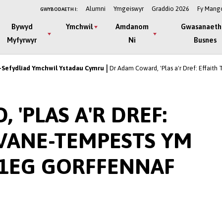
Alumni
Ymgeiswyr
Graddio 2026
Fy Mang
GWYBODAETH I:
Bywyd
Ymchwil
Amdanom
Gwasanaeth
Myfyrwyr
Ni
Busnes
Sefydliad Ymchwil Ystadau Cymru
Dr Adam Coward, 'Plas a'r Dref: Effait
'PLAS A'R DREF:
 VANE-TEMPESTS YM
11EG GORFFENNAF