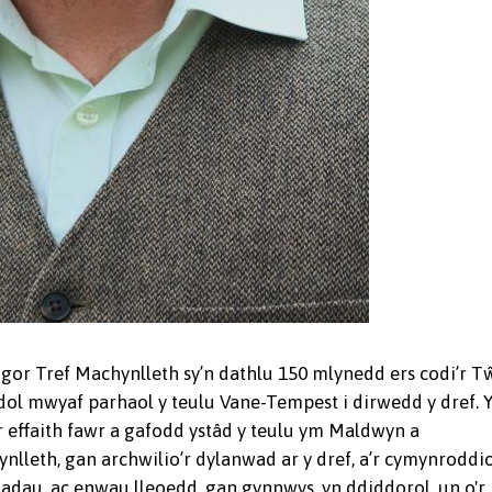
or Tref Machynlleth sy’n dathlu 150 mlynedd ers codi’r T
dol mwyaf parhaol y teulu Vane-Tempest i dirwedd y dref. 
r effaith fawr a gafodd ystâd y teulu ym Maldwyn a
lleth, gan archwilio’r dylanwad ar y dref, a’r cymynroddi
adau, ac enwau lleoedd, gan gynnwys, yn ddiddorol, un o'r