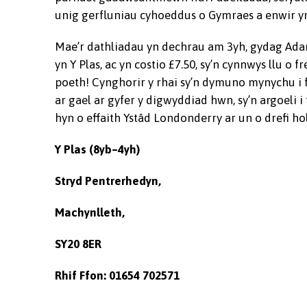
unig gerfluniau cyhoeddus o Gymraes a enwir 
Mae’r dathliadau yn dechrau am 3yh, gydag Adam
yn Y Plas, ac yn costio £7.50, sy’n cynnwys llu
poeth! Cynghorir y rhai sy’n dymuno mynychu i f
ar gael ar gyfer y digwyddiad hwn, sy’n argoeli 
hyn o effaith Ystâd Londonderry ar un o drefi h
Y Plas (8yb–4yh)
Stryd Pentrerhedyn,
Machynlleth,
SY20 8ER
Rhif Ffon: 01654 702571