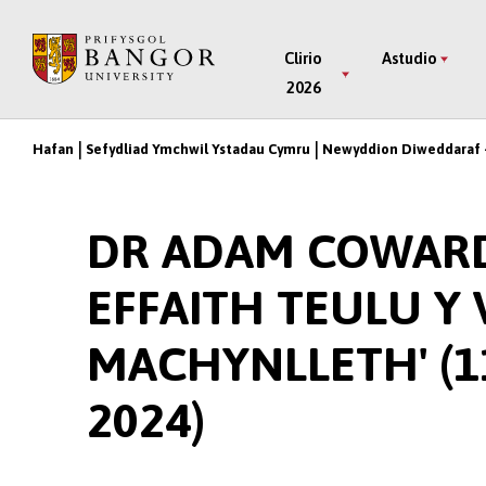
Neidio
i’r
Main
Clirio
Astudio
Prif
2026
Menu
Gynnwys
Hafan
Sefydliad Ymchwil Ystadau Cymru
Newyddion Diweddaraf -
Breadcrumb
DR ADAM COWARD, 
EFFAITH TEULU Y
MACHYNLLETH' (
2024)