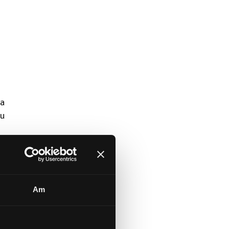
ma
au
Am