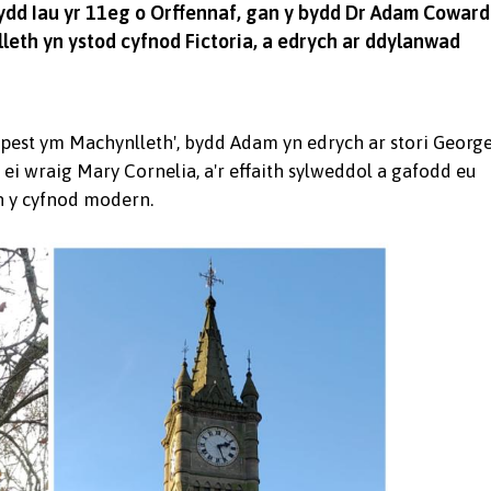
ydd Iau yr 11eg o Orffennaf, gan y bydd Dr Adam Coward
leth yn ystod cyfnod Fictoria, a edrych ar ddylanwad
Tempest ym Machynlleth', bydd Adam yn edrych ar stori Georg
i wraig Mary Cornelia, a'r effaith sylweddol a gafodd eu
yn y cyfnod modern.