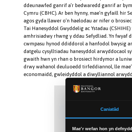
ddeunawfed ganrif a’r bedwaredd ganrif ar bym
Cymru (CBHC). Ar ben hynny, mae’n gyfaill hir S
agos gyda llawer o’n haelodau ar nifer o brosiec
Tai Hanesyddol Gwyddelig ac Ystadau (CSHIHE) 
amhrisiadwy rhwng y ddau Sefydliad. Yn fwyaf 
cwmpasu hynod ddiddorol a hanfodol bwysig ar 
datgelu cysylltiadau hanesyddol arwyddocaol sy
gwaith hwn yn rhan o brosiect hirdymor a luni
drwy wahanol deuluoedd tirfeddiannol, lle mae’r
economaidd, gwleidyddol a diwylliannol arwydd
Caniatâd
Mae'r wefan hon yn defnydd