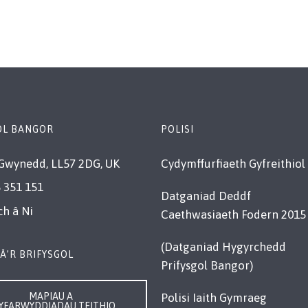
OL BANGOR
POLISI
Gwynedd, LL57 2DG, UK
Cydymffurfiaeth Gyfreithiol
 351 151
Datganiad Deddf
ch â Ni
Caethwasiaeth Fodern 2015
(Datganiad Hygyrchedd
Â’R BRIFYSGOL
Prifysgol Bangor)
MAPIAU A
Polisi Iaith Gymraeg
YFARWYDDIADAU TEITHIO