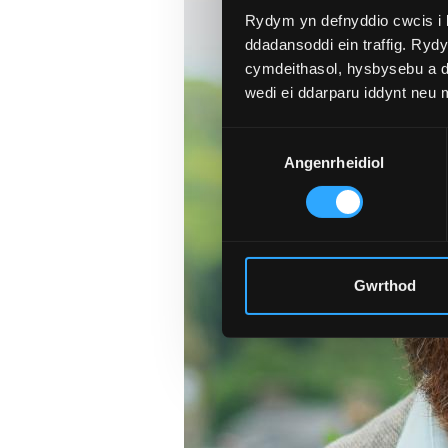
Rydym yn defnyddio cwcis i 
ddadansoddi ein traffig. Ryd
cymdeithasol, hysbysebu a d
wedi ei ddarparu iddynt neu
Dewis
Angenrheidiol
Caniatâd
Gwrthod