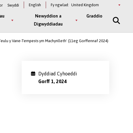
Select
English
Fy ngwlad:
or
Swyddi
a
country
au
Newyddion a
Graddio
Digwyddiadau
h Teulu y Vane-Tempests ym Machynlleth' (11eg Gorffennaf 2024)
Dyddiad Cyhoeddi
Gorff 1, 2024