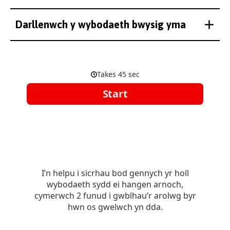
Darllenwch y wybodaeth bwysig yma