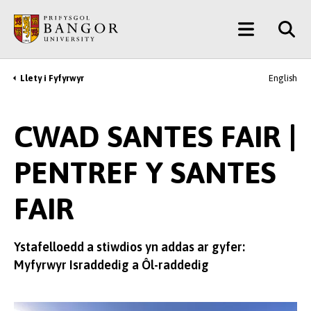
Neidio
Main
i’r
Prif
Menu
Gynnwys
Llety i Fyfyrwyr
English
Breadcrumb
CWAD SANTES FAIR |
PENTREF Y SANTES
FAIR
Ystafelloedd a stiwdios yn addas ar gyfer:
Myfyrwyr Israddedig a Ôl-raddedig