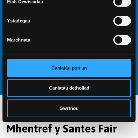
Eich Dewisiadau
gwahanol anghenion a chyllidebau.
Mae ystafell ffitrwydd ar gael ar gyfer
Ystadegau
ymarfer corff cyfleus, a bydd gennych
aelodaeth o'r gampfa/canolfan chwaraeon yn
Ffriddoedd.
Marchnata
Rydym yn tanysgrifio i God Llety Myfyrwyr
Prifysgolion y DU, sydd wedi'i gynllunio i
ddiogelu eich hawliau i lety diogel o
Caniatáu pob un
ansawdd da.
Caniatáu detholiad
Gwrthod
Cyfleusterau ym
Mhentref y Santes Fair