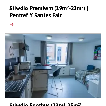
Stiwdio Premiwm (19m²-23m²) |
Pentref Y Santes Fair
Stiwdio Foethus (23m²-25m²) |