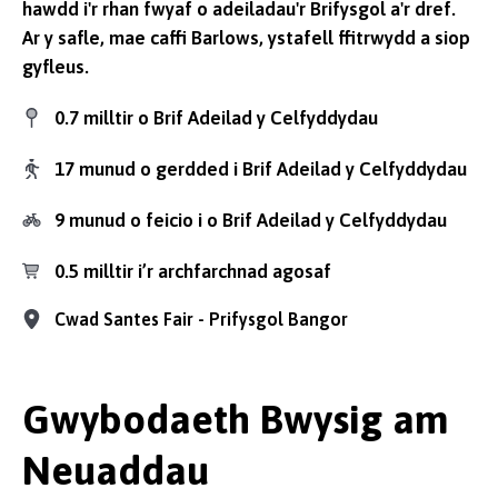
hawdd i'r rhan fwyaf o adeiladau'r Brifysgol a'r dref.
Ar y safle, mae caffi Barlows, ystafell ffitrwydd a siop
gyfleus.
0.7 milltir o Brif Adeilad y Celfyddydau
17 munud o gerdded i Brif Adeilad y Celfyddydau
9 munud o feicio i o Brif Adeilad y Celfyddydau
0.5 milltir i’r archfarchnad agosaf
Cwad Santes Fair - Prifysgol Bangor
Gwybodaeth Bwysig am
Neuaddau