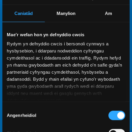
PAM DEWIS PENTREF
Caniatâd
Manylion
Am
MYFYRWYR Y SANTES FAIR?
Mae'r wefan hon yn defnyddio cwcis
Gyda tua 650 o ystafelloedd, mae ei faint llai
Rydym yn defnyddio cwcis i bersonoli cynnwys a
yn meithrin cymuned gartrefol.
hysbysebion, i ddarparu nodweddion cyfryngau
cymdeithasol ac i ddadansoddi ein traffig. Rydym hefyd
Cynllun wedi'i ddylunio i fanteisio i'r eithaf ar
yn rhannu gwybodaeth am eich defnydd o’n safle gyda’n
gyfleoedd i wneud ffrindiau a chymdeithasu.
partneriaid cyfryngau cymdeithasol, hysbysebu a
Mewn amgylchedd tawel, mae'r lleoliad
dadansoddi. Bydd y rhain efallai yn cyfuno’r wybodaeth
distawach hwn yn ddelfrydol ar gyfer astudio
yma gyda gwybodaeth arall rydych wedi ei ddarparu
a ymlacio.
iddynt neu maent wedi ei gasglu gennych wrth
Mewn safle uchel, gyda golygfeydd
ddefnyddio eu gwasanaethau.
ysblennydd dros y ddinas.
Dewis
Wedi'i leoli'n gyfleus yn agos at y rhan fwyaf
Angenrheidiol
Caniatâd
o adeiladau'r Brifysgol a chanol y ddinas.
Amrywiaeth o opsiynau ystafelloedd ar gyfer