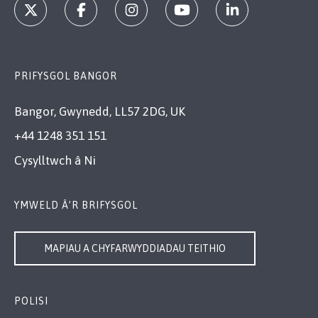
PRIFYSGOL BANGOR
Bangor, Gwynedd, LL57 2DG, UK
+44 1248 351 151
Cysylltwch â Ni
YMWELD Â’R BRIFYSGOL
MAPIAU A CHYFARWYDDIADAU TEITHIO
POLISI