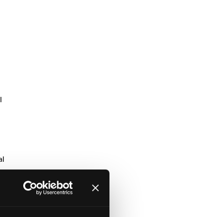
l
al
au