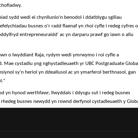
chofiadwy.
iad sydd wedi ei chynllunio'n benodol i ddatblygu sgiliau
elychiadau busnes o'r radd flaenaf yn rhoi cyfle i redeg cyfres o
eddylfryd entrepreneuraidd' ac yn darparu prawf go iawn o allu
awn o lwyddiant Raja, rydym wedi ymrwymo i roi cyfle a
dd. Mae cystadlu yng nghystadleuaeth yr UBC Postgraduate Globa
esiynol sy'n heriol yn ddeallusol ac yn ymarferol berthnasol, gan
l."
 yn hynod werthfawr, llwyddais i ddysgu sut i redeg busnes
na rhedeg busnes newydd yn rownd derfynol cystadleuaeth y Glob
datblygu llawer o fy sgiliau personol a phroffesiynol. Byddwn yn
r UBC Masters i fynd amdani, bydd yn ffordd wych o ddysgu sgili
sgiliau cyflwyno."