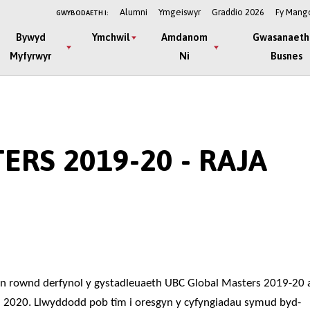
Alumni
Ymgeiswyr
Graddio 2026
Fy Mang
GWYBODAETH I:
Bywyd
Ymchwil
Amdanom
Gwasanaeth
Myfyrwyr
Ni
Busnes
RS 2019-20 - RAJA
yn rownd derfynol y gystadleuaeth UBC Global Masters 2019-20 
ll 2020. Llwyddodd pob tîm i oresgyn y cyfyngiadau symud byd-