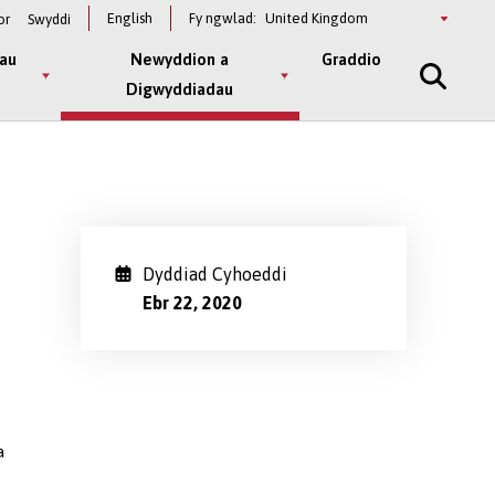
Select
English
Fy ngwlad:
or
Swyddi
a
country
au
Newyddion a
Graddio
Digwyddiadau
Dyddiad Cyhoeddi
Ebr 22, 2020
a