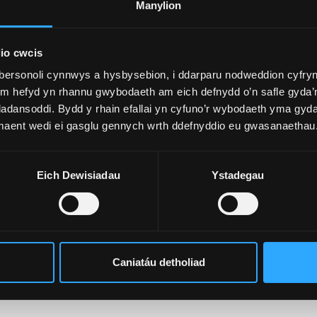
Manylion
io cwcis
bersonoli cynnwys a hysbysebion, i ddarparu nodweddion cyfryn
ym hefyd yn rhannu gwybodaeth am eich defnydd o’n safle gyda’n
adansoddi. Bydd y rhain efallai yn cyfuno’r wybodaeth yma gyd
 maent wedi ei gasglu gennych wrth ddefnyddio eu gwasanaethau
Eich Dewisiadau
Ystadegau
Caniatáu detholiad