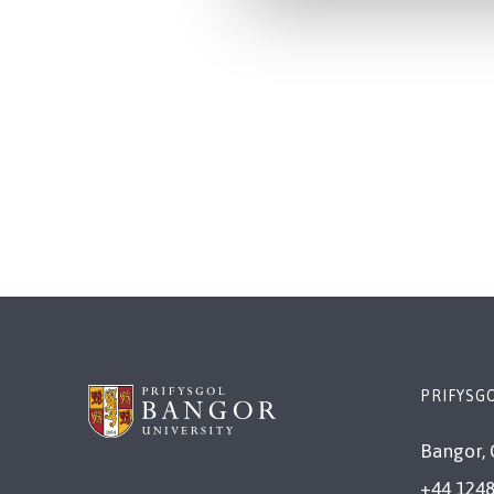
PRIFYSG
Bangor, 
+44 1248