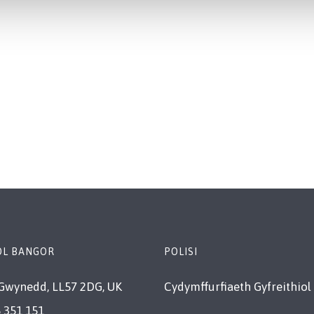
OL BANGOR
POLISI
Gwynedd, LL57 2DG, UK
Cydymffurfiaeth Gyfreithiol
 351 151