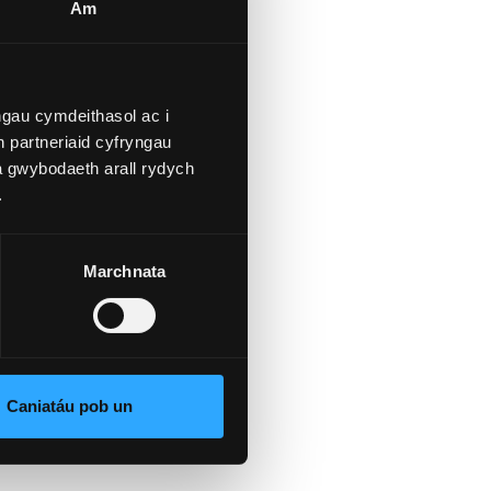
Am
gau cymdeithasol ac i
 partneriaid cyfryngau
a gwybodaeth arall rydych
.
Marchnata
Caniatáu pob un