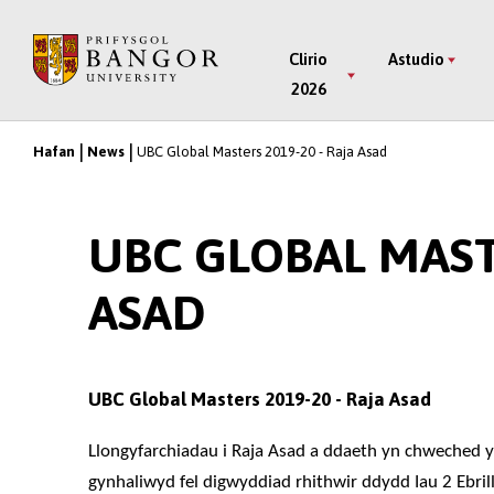
Neidio
i’r
Main
Clirio
Astudio
Prif
2026
Menu
Gynnwys
Hafan
News
UBC Global Masters 2019-20 - Raja Asad
Breadcrumb
UBC GLOBAL MASTE
ASAD
UBC Global Masters 2019-20 - Raja Asad
Llongyfarchiadau i Raja Asad a ddaeth yn chweched 
gynhaliwyd fel digwyddiad rhithwir ddydd Iau 2 Ebri