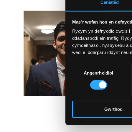
Caniatâd
Mae'r wefan hon yn defnydd
Rydym yn defnyddio cwcis i 
ddadansoddi ein traffig. Ryd
cymdeithasol, hysbysebu a d
wedi ei ddarparu iddynt neu
Dewis
Angenrheidiol
Caniatâd
Gwrthod