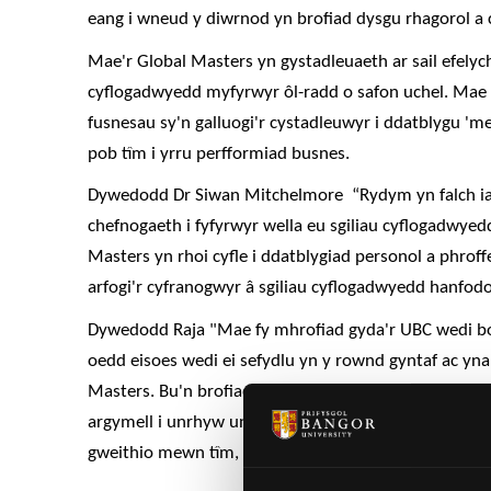
eang i wneud y diwrnod yn brofiad dysgu rhagorol a 
Mae'r Global Masters yn gystadleuaeth ar sail efelych
cyflogadwyedd myfyrwyr ôl-radd o safon uchel. Mae ef
fusnesau sy'n galluogi'r cystadleuwyr i ddatblygu 'm
pob tîm i yrru perfformiad busnes.
Dywedodd Dr Siwan Mitchelmore
“Rydym yn falch i
chefnogaeth i fyfyrwyr wella eu sgiliau cyflogadwye
Masters yn rhoi cyfle i ddatblygiad personol a phroff
arfogi'r cyfranogwyr â sgiliau cyflogadwyedd hanfodo
Dywedodd Raja "Mae fy mhrofiad gyda'r UBC wedi bod
oedd eisoes wedi ei sefydlu yn y rownd gyntaf ac y
Masters. Bu'n brofiad unigryw iawn a bu'n fodd imi d
argymell i unrhyw un sy'n ystyried cymryd rhan yn y
gweithio mewn tîm, sgiliau gwneud penderfyniadau a 