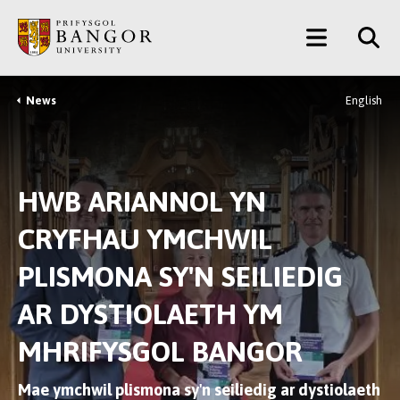
Neidio
Main
i’r
Prif
Menu
Gynnwys
News
English
Breadcrumb
HWB ARIANNOL YN
CRYFHAU YMCHWIL
PLISMONA SY'N SEILIEDIG
AR DYSTIOLAETH YM
MHRIFYSGOL BANGOR
Mae ymchwil plismona sy'n seiliedig ar dystiolaeth