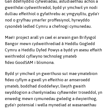
Gan ddefnyddio cyfweliadau, astudiaethau achos a
gweithdai cydweithredol, bydd yr ymchwil yn nodi
dulliau effeithiol o gyfathrebu ac ymgysylltu, gyda'r
nod o gryfhau ymarfer proffesiynol, hyrwyddo
cysondeb ledled Cymru a chefnogi cymunedau.
Mae'r project arall yn cael ei arwain gan Brifysgol
Bangor mewn cydweithrediad â Heddlu Gogledd
Cymru a Heddlu Dyfed Powys a bydd yn asesu effaith
weithredol cyflwyno technoleg ymateb
fideo GoodSAM i blismona.
Bydd yr ymchwil yn gwerthuso sut mae ymatebion
fideo cyflym a gwell yn effeithio ar amseroedd
ymateb, boddhad dioddefwyr, llwyth gwaith
swyddogion a chanlyniadau cyfiawnder troseddol, yn
enwedig mewn cymunedau gwledig a dwyieithog,
gyda'r potensial i wella mynediad at wasanaethau