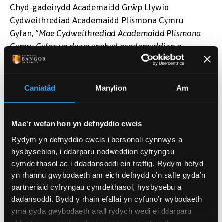
Chyd-gadeirydd Academaidd Grŵp Llywio
Cydweithrediad Academaidd Plismona Cymru
Gyfan,
“Mae Cydweithrediad Academaidd Plismona
Cymru Gyfan yn dwyn ynghyd academyddion a
sefydliadau’r heddlu mewn ymchwil gweithredol
cydweithredol ledled Cymru gan gynnig
mewnwelediadau a fydd yn hysbysu plismona lleol ac
Caniatâd
Manylion
Am
ymatebion i droseddu sy’n cael ei brofi yng
nghymunedau Cymru. Mae ymchwilwyr yn ymateb i
anghenion tystiolaeth yr heddlu ac yn cyd-ddylunio
Mae'r wefan hon yn defnyddio cwcis
ymchwil gyda chydweithwyr yn yr heddlu mewn modd
Rydym yn defnyddio cwcis i bersonoli cynnwys a
gwirioneddol gydweithredol, a bydd yr ymchwil sy’n
hysbysebion, i ddarparu nodweddion cyfryngau
cael ei ariannu yng Ngogledd Cymru a Dyfed Powys yn
cymdeithasol ac i ddadansoddi ein traffig. Rydym hefyd
hysbysu plismona gweithredol er budd cymunedau
yn rhannu gwybodaeth am eich defnydd o’n safle gyda’n
partneriaid cyfryngau cymdeithasol, hysbysebu a
lleol. Mae'n wych y gall Cydweithrediad Academaidd
dadansoddi. Bydd y rhain efallai yn cyfuno’r wybodaeth
Plismona Cymru Gyfan gyfrannu at gynhyrchu sylfaen
yma gyda gwybodaeth arall rydych wedi ei ddarparu
dystiolaeth yr heddlu ar gyfer Cymru gan gydnabod