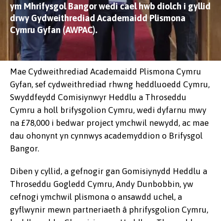
ym Mhrifysgol Bangor wedi cael hwb diolch i gyllid
drwy Gydweithrediad Academaidd Plismona
Cymru Gyfan (AWPAC).
Mae Cydweithrediad Academaidd Plismona Cymru
Gyfan, sef cydweithrediad rhwng heddluoedd Cymru,
Swyddfeydd Comisiynwyr Heddlu a Throseddu
Cymru a holl brifysgolion Cymru, wedi dyfarnu mwy
na £78,000 i bedwar project ymchwil newydd, ac mae
dau ohonynt yn cynnwys academyddion o Brifysgol
Bangor.
Diben y cyllid, a gefnogir gan Gomisiynydd Heddlu a
Throseddu Gogledd Cymru, Andy Dunbobbin, yw
cefnogi ymchwil plismona o ansawdd uchel, a
gyflwynir mewn partneriaeth â phrifysgolion Cymru,