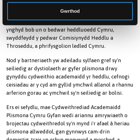
Gwrthod
Cydweithrediad cenedlaethol yw Cydweithrediad
Academaidd Plismona Cymru Gyfan sy'n dwyn
ynghyd bob un o bedwar heddluoedd Cymru,
swyddfeydd y pedwar Comisiynydd Heddlu a
Throseddu, a phrifysgolion ledled Cymru.
Nod y bartneriaeth yw adeiladu sylfaen gref sy'n
seiliedig ar dystiolaeth ar gyfer plismona drwy
gynyddu cydweithio academaidd yr heddlu, cefnogi
ceisiadau ar y cyd am gyllid ymchwil allanol a rhannu
arferion gorau ac ymchwil sy'n seiliedig ar bolisi.
Ers ei sefydlu, mae Cydweithrediad Academaidd
Plismona Cymru Gyfan wedi ariannu amrywiaeth o
brojectau cydweithredol sy'n mynd i'r afael â heriau
plismona allweddol, gan gynnwys cam-drin
domestig, trais yn erbyn menywod a merched, a