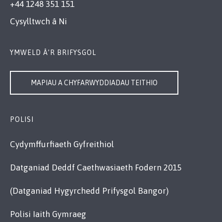
+44 1248 351 151
Cysylltwch â Ni
YMWELD Â’R BRIFYSGOL
MAPIAU A CHYFARWYDDIADAU TEITHIO
POLISI
Cydymffurfiaeth Gyfreithiol
Datganiad Deddf Caethwasiaeth Fodern 2015
(Datganiad Hygyrchedd Prifysgol Bangor)
Polisi Iaith Gymraeg