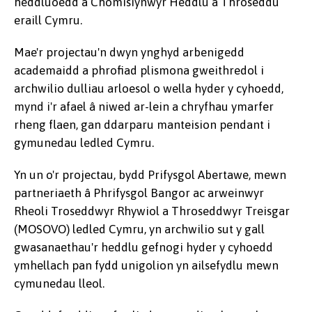
heddluoedd a Chomisiynwyr Heddlu a Throseddu
eraill Cymru.
Mae'r projectau'n dwyn ynghyd arbenigedd
academaidd a phrofiad plismona gweithredol i
archwilio dulliau arloesol o wella hyder y cyhoedd,
mynd i'r afael â niwed ar-lein a chryfhau ymarfer
rheng flaen, gan ddarparu manteision pendant i
gymunedau ledled Cymru.
Yn un o'r projectau, bydd Prifysgol Abertawe, mewn
partneriaeth â Phrifysgol Bangor ac arweinwyr
Rheoli Troseddwyr Rhywiol a Throseddwyr Treisgar
(MOSOVO) ledled Cymru, yn archwilio sut y gall
gwasanaethau'r heddlu gefnogi hyder y cyhoedd
ymhellach pan fydd unigolion yn ailsefydlu mewn
cymunedau lleol.