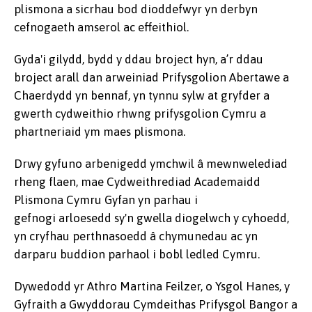
plismona a sicrhau bod dioddefwyr yn derbyn
cefnogaeth amserol ac effeithiol.
Gyda'i gilydd, bydd y ddau broject hyn, a’r ddau
broject arall dan arweiniad Prifysgolion Abertawe a
Chaerdydd yn bennaf, yn tynnu sylw at gryfder a
gwerth cydweithio rhwng prifysgolion Cymru a
phartneriaid ym maes plismona.
Drwy gyfuno arbenigedd ymchwil â mewnwelediad
rheng flaen, mae Cydweithrediad Academaidd
Plismona Cymru Gyfan yn parhau i
gefnogi arloesedd sy'n gwella diogelwch y cyhoedd,
yn cryfhau perthnasoedd â chymunedau ac yn
darparu buddion parhaol i bobl ledled Cymru.
Dywedodd yr Athro Martina Feilzer, o Ysgol Hanes, y
Gyfraith a Gwyddorau Cymdeithas Prifysgol Bangor a