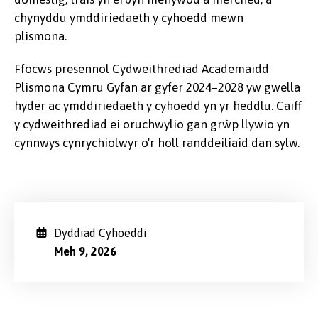
chynyddu ymddiriedaeth y cyhoedd mewn
plismona.
Ffocws presennol Cydweithrediad Academaidd
Plismona Cymru Gyfan ar gyfer 2024–2028 yw gwella
hyder ac ymddiriedaeth y cyhoedd yn yr heddlu. Caiff
y cydweithrediad ei oruchwylio gan grŵp llywio yn
cynnwys cynrychiolwyr o'r holl randdeiliaid dan sylw.
Dyddiad Cyhoeddi
Meh 9, 2026