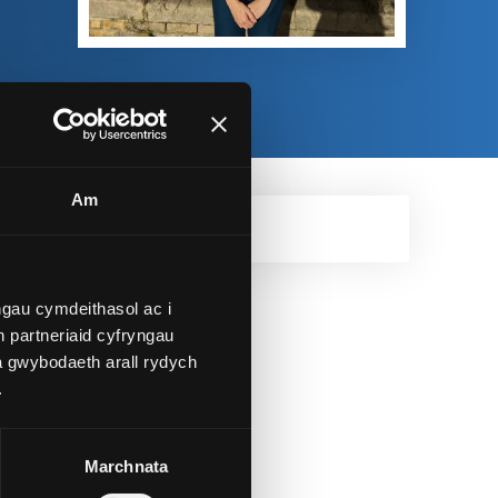
Am
l
gau cymdeithasol ac i
 partneriaid cyfryngau
a gwybodaeth arall rydych
.
'm
Marchnata