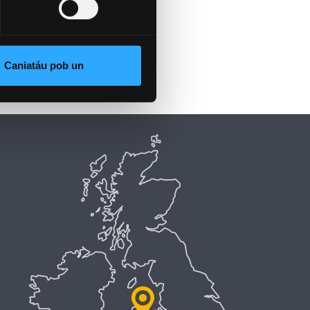
Caniatáu pob un