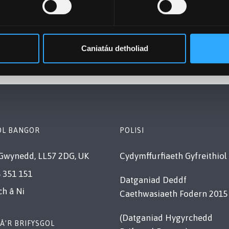
m Mhrifysgol Bangor wella eich cyflogadwyedd?
, a wnaeth fy annog i wneud cais am ysgoloriaeth ymchwil
io am waith.
Caniatáu detholiad
OL BANGOR
POLISI
Gwynedd, LL57 2DG, UK
Cydymffurfiaeth Gyfreithiol
 351 151
Datganiad Deddf
ch â Ni
Caethwasiaeth Fodern 2015
(Datganiad Hygyrchedd
Â’R BRIFYSGOL