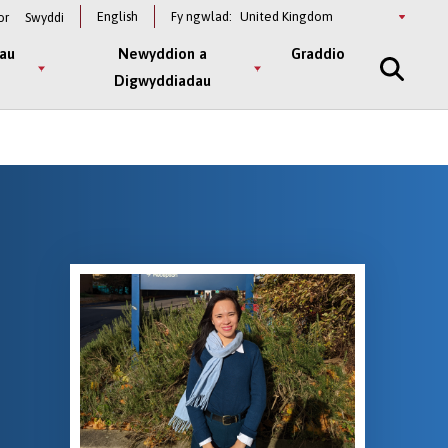
Select
English
Fy ngwlad:
or
Swyddi
a
country
au
Newyddion a
Graddio
Digwyddiadau