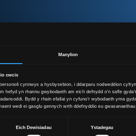
Manylion
o Brifysgol Bangor, a beth yw eich swydd ar hyn o bryd?
hio fel Cymrawd Addysgu yn y maes Cyfraith Eiddo Dealluso
io cwcis
 Warwick. Cefais fy enwebu am un o Wobrau Warwick am
bersonoli cynnwys a hysbysebion, i ddarparu nodweddion cyfryn
Ddarlithydd Adrannol mewn Cyfraith Eiddo Deallusol yng
ym hefyd yn rhannu gwybodaeth am eich defnydd o’n safle gyda’n
yswllt o St Peter's ac yn aelod o Ganolfan Ymchwil Eiddo
adansoddi. Bydd y rhain efallai yn cyfuno’r wybodaeth yma gyd
l Prifysgol Robert Gordon.
 maent wedi ei gasglu gennych wrth ddefnyddio eu gwasanaethau
nsing and access to medicines: A silver bullet approach to
is Tachwedd 2021. Dyfynnwyd y llyfr hwn, sy’n addasiad o
censing for expensive medicines" ym mis Ebrill 2022.
Eich Dewisiadau
Ystadegau