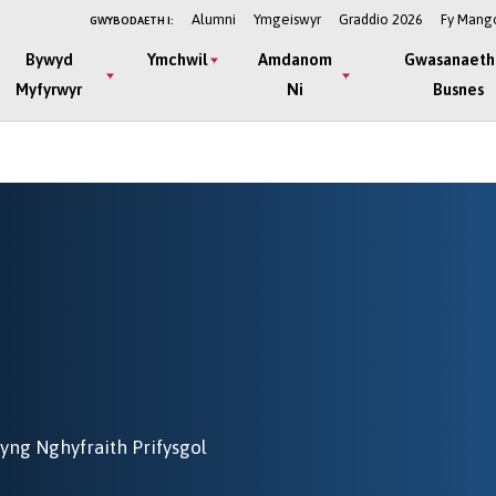
Alumni
Ymgeiswyr
Graddio 2026
Fy Mang
GWYBODAETH I:
Bywyd
Ymchwil
Amdanom
Gwasanaeth
Myfyrwyr
Ni
Busnes
yng Nghyfraith Prifysgol