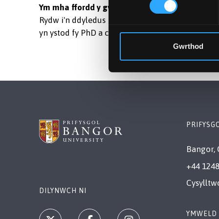
Ym mha ffordd y gwnaeth astudio’r Gyfraith y
Rydw i'n ddyledus iawn i'm cyn-oruchwyliwr PhD
yn ystod fy PhD a cefnogi’n llwyr wrth i mi chwil
Gwrthod
PRIFYSG
Bangor, 
+44 1248
Cysylltw
DILYNWCH NI
YMWELD 