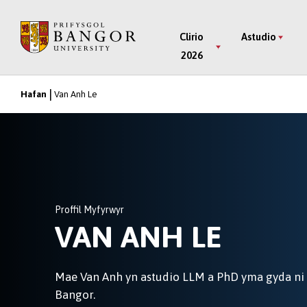
Neidio
i’r
Main
Clirio
Astudio
Prif
2026
Menu
Gynnwys
Hafan
Van Anh Le
Breadcrumb
Proffil Myfyrwyr
VAN ANH LE
Mae Van Anh yn astudio LLM a PhD yma gyda ni 
Bangor.