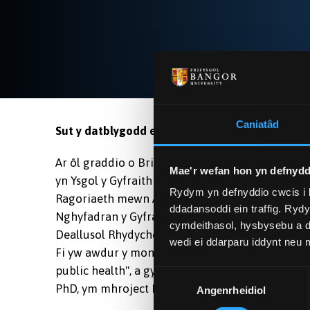
Caniatâd
Sut y datblygodd eich gyrfa ar ôl i chi raddio 
Ar ôl graddio o Brifysgol Bangor, bûm yn gweit
Mae'r wefan hon yn defnydd
yn Ysgol y Gyfraith Durham ac Ysgol y Gyfraith
Rydym yn defnyddio cwcis i 
Ragoriaeth mewn Addysgu. Ar hyn o bryd rwy'n 
ddadansoddi ein traffig. Ryd
Nghyfadran y Gyfraith, Rhydychen. Rwy'n Aelod C
cymdeithasol, hysbysebu a d
Deallusol Rhydychen. Fi hefyd yw arholwr allano
wedi ei ddarparu iddynt neu
Fi yw awdur y monograff "Compulsory patent lice
public health", a gyhoeddwyd gan Palgrave ym m
Dewis
PhD, ym mhroject KCE Gwlad Belg "Compulsory li
Angenrheidiol
Caniatâd