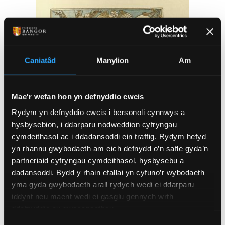
Caniatâd
Manylion
Am
Mae'r wefan hon yn defnyddio cwcis
Rydym yn defnyddio cwcis i bersonoli cynnwys a
hysbysebion, i ddarparu nodweddion cyfryngau
cymdeithasol ac i ddadansoddi ein traffig. Rydym hefyd
yn rhannu gwybodaeth am eich defnydd o’n safle gyda’n
partneriaid cyfryngau cymdeithasol, hysbysebu a
dadansoddi. Bydd y rhain efallai yn cyfuno’r wybodaeth
yma gyda gwybodaeth arall rydych wedi ei ddarparu
‘Baby’s Own Aesop’
iddynt neu maent wedi ei gasglu gennych wrth
ddefnyddio eu gwasanaethau.
Dewis