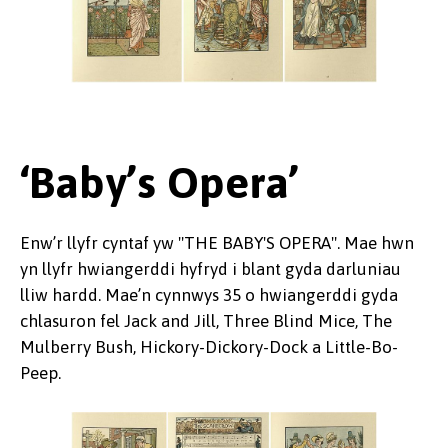
‘Baby’s Opera’
Enw’r llyfr cyntaf yw "THE BABY'S OPERA". Mae hwn
yn llyfr hwiangerddi hyfryd i blant gyda darluniau
lliw hardd. Mae’n cynnwys 35 o hwiangerddi gyda
chlasuron fel Jack and Jill, Three Blind Mice, The
Mulberry Bush, Hickory-Dickory-Dock a Little-Bo-
Peep.