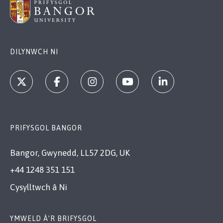
DILYNWCH NI
PRIFYSGOL BANGOR
Bangor, Gwynedd, LL57 2DG, UK
+44 1248 351 151
Cysylltwch â Ni
YMWELD Â’R BRIFYSGOL