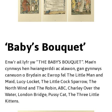
‘Baby’s Bouquet’
Enw’r ail lyfr yw “THE BABY’S BOUQUET”. Mae'n
cynnwys hen hwiangerddi ac alawon, gan gynnwys
caneuon o Brydain ac Ewrop fel The Little Man and
Maid, Lucy-Locket, The Little Cock Sparrow, The
North Wind and The Robin, ABC, Charley Over the
Water, London Bridge, Pussy Cat, The Three Little
Kittens.