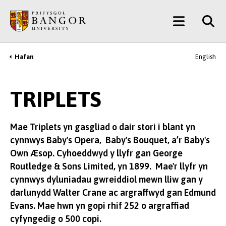
Neidio
Main
i’r
Prif
Menu
Gynnwys
Hafan
English
Breadcrumb
TRIPLETS
Mae Triplets yn gasgliad o dair stori i blant yn
cynnwys Baby's Opera, Baby's Bouquet, a’r Baby's
Own Æsop. Cyhoeddwyd y llyfr gan George
Routledge & Sons Limited, yn 1899. Mae'r llyfr yn
cynnwys dyluniadau gwreiddiol mewn lliw gan y
darlunydd Walter Crane ac argraffwyd gan Edmund
Evans. Mae hwn yn gopi rhif 252 o argraffiad
cyfyngedig o 500 copi.