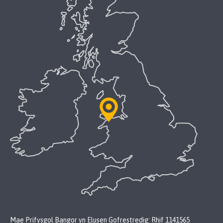
Mae Prifysgol Bangor yn Elusen Gofrestredig: Rhif 1141565