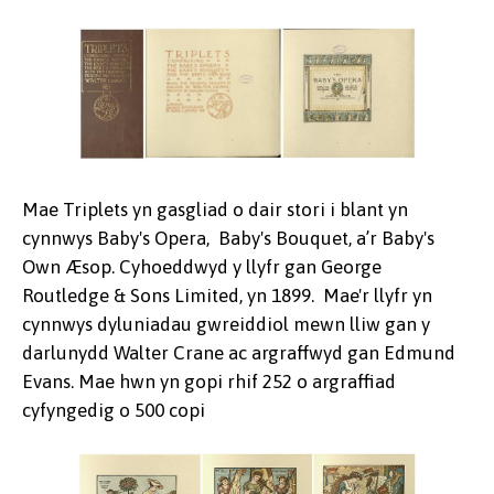
Mae Triplets yn gasgliad o dair stori i blant yn
cynnwys Baby's Opera, Baby's Bouquet, a’r Baby's
Own Æsop. Cyhoeddwyd y llyfr gan George
Routledge & Sons Limited, yn 1899. Mae'r llyfr yn
cynnwys dyluniadau gwreiddiol mewn lliw gan y
darlunydd Walter Crane ac argraffwyd gan Edmund
Evans. Mae hwn yn gopi rhif 252 o argraffiad
cyfyngedig o 500 copi