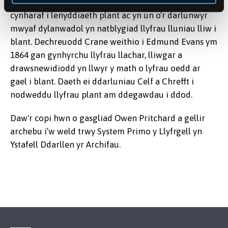
Walter Crane (1845-1915) yn un o'r cyfranwyr
cynharaf i lenyddiaeth plant ac yn un o'r darlunwyr
mwyaf dylanwadol yn natblygiad llyfrau lluniau lliw i
blant. Dechreuodd Crane weithio i Edmund Evans ym
1864 gan gynhyrchu llyfrau llachar, lliwgar a
drawsnewidiodd yn llwyr y math o lyfrau oedd ar
gael i blant. Daeth ei ddarluniau Celf a Chrefft i
nodweddu llyfrau plant am ddegawdau i ddod.
Daw'r copi hwn o gasgliad Owen Pritchard a gellir
archebu i’w weld trwy System Primo y Llyfrgell yn
Ystafell Ddarllen yr Archifau.