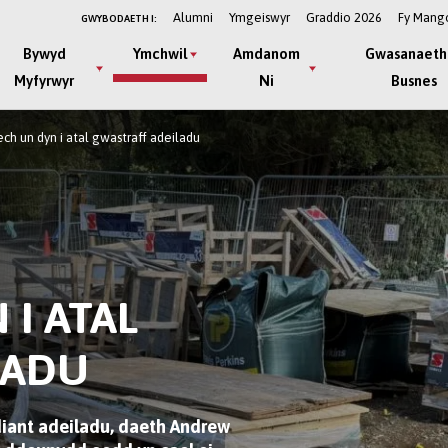
Alumni
Ymgeiswyr
Graddio 2026
Fy Mang
GWYBODAETH I:
Bywyd
Ymchwil
Amdanom
Gwasanaeth
Myfyrwyr
Ni
Busnes
ch un dyn i atal gwastraff adeiladu
I ATAL
LADU
ydiant adeiladu, daeth Andrew