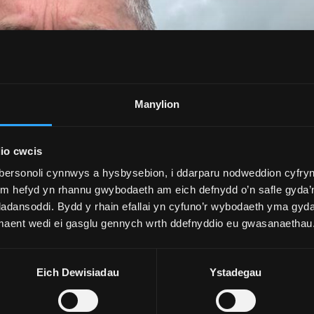
Manylion
io cwcis
bersonoli cynnwys a hysbysebion, i ddarparu nodweddion cyfryn
ym hefyd yn rhannu gwybodaeth am eich defnydd o’n safle gyda’n
adansoddi. Bydd y rhain efallai yn cyfuno’r wybodaeth yma gyd
 maent wedi ei gasglu gennych wrth ddefnyddio eu gwasanaethau
Eich Dewisiadau
Ystadegau
l Bangor i brofi’r deunyddiau rwy’n eu defnyddio, mesur eu