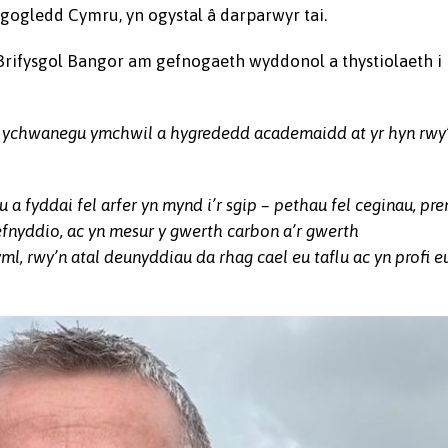
ogledd Cymru, yn ogystal â darparwyr tai.
Brifysgol Bangor am gefnogaeth wyddonol a thystiolaeth i
n ychwanegu ymchwil a hygrededd academaidd at yr hyn rwy
 fyddai fel arfer yn mynd i’r sgip – pethau fel ceginau, pre
efnyddio, ac yn mesur y gwerth carbon a’r gwerth
ml, rwy’n atal deunyddiau da rhag cael eu taflu ac yn profi e