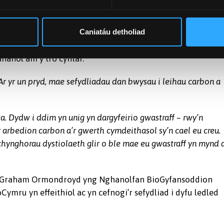
u a darparwyr tai ymddiried ynddi. Mae’n ymwneud â chyfuno
i’r busnes allu tyfu.”
Caniatáu detholiad
on Rhanbarthol gyda Travis Perkins, lle sylwodd ar raddfa
ahanol am y tro cyntaf.
r yr un pryd, mae sefydliadau dan bwysau i leihau carbon a
. Dydw i ddim yn unig yn dargyfeirio gwastraff – rwy’n
 arbedion carbon a’r gwerth cymdeithasol sy’n cael eu creu.
hynghorau dystiolaeth glir o ble mae eu gwastraff yn mynd 
ro Graham Ormondroyd yng Nghanolfan BioGyfansoddion
Cymru yn effeithiol ac yn cefnogi’r sefydliad i dyfu ledled