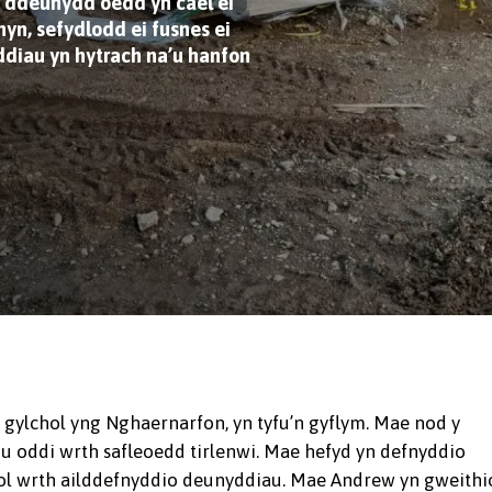
o ddeunydd oedd yn cael ei
hyn, sefydlodd ei fusnes ei
ddiau yn hytrach na’u hanfon
i gylchol yng Nghaernarfon, yn tyfu’n gyflym. Mae nod y
adu oddi wrth safleoedd tirlenwi. Mae hefyd yn defnyddio
sol wrth ailddefnyddio deunyddiau. Mae Andrew yn gweithi