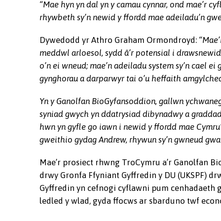
“Mae hyn yn dal yn y camau cynnar, ond mae’r cyfl
rhywbeth sy’n newid y ffordd mae adeiladu’n gw
Andrew Craig, Tro Cymru
Dywedodd yr Athro Graham Ormondroyd:
“Mae’
meddwl arloesol, sydd â’r potensial i drawsnewid
o’n ei wneud; mae’n adeiladu system sy’n cael ei g
gynghorau a darparwyr tai o’u heffaith amgylche
Yn y Ganolfan BioGyfansoddion, gallwn ychwaneg
syniad gwych yn ddatrysiad dibynadwy a graddad
hwn yn gyfle go iawn i newid y ffordd mae Cymru
gweithio gydag Andrew, rhywun sy’n gwneud gwah
Mae’r prosiect rhwng TroCymru a’r Ganolfan B
drwy Gronfa Ffyniant Gyffredin y DU (UKSPF) drw
Gyffredin yn cefnogi cyflawni pum cenhadaeth
ledled y wlad, gyda ffocws ar sbarduno twf ec