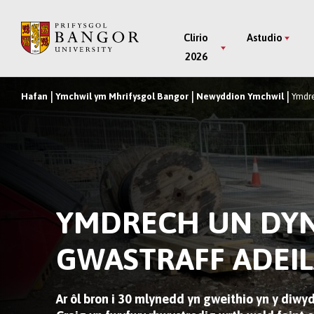
Neidio
i’r
Main
Clirio
Astudio
Prif
2026
Menu
Gynnwys
Hafan
Ymchwil ym Mhrifysgol Bangor
Newyddion Ymchwil
Ymdre
Breadcrumb
YMDRECH UN DYN 
GWASTRAFF ADEI
Ar ôl bron i 30 mlynedd yn gweithio yn y diw