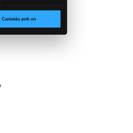
Caniatáu pob un
’r
a