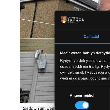
Caniatâd
Mae'r wefan hon yn defnydd
Rydym yn defnyddio cwcis i 
ddadansoddi ein traffig. Ryd
cymdeithasol, hysbysebu a d
wedi ei ddarparu iddynt neu
Dewis
Angenrheidiol
Caniatâd
“Roeddwn am weithio ag arbenigwyr ym Mhrifysgo