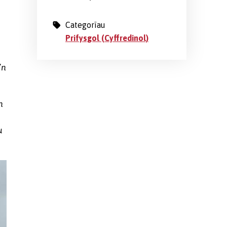
Categorïau
Prifysgol (Cyffredinol)
’n
n
u