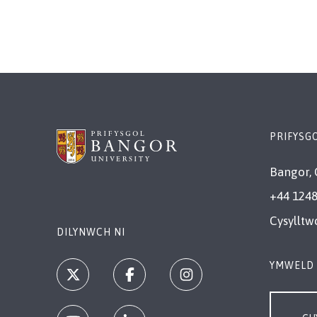
PRIFYSG
Bangor, 
+44 1248
Cysylltw
DILYNWCH NI
YMWELD 