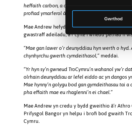
heffaith carbon, a chreu system y gall cynghora
profiad ymarferol â gwybodaeth arbenigol er mwyn 
Gwrthod
Mae Andrew hefyd yn gweithio fel Rheolwr Cyfrif
gwastraff adeiladu, a’r cyfle i wneud pethau’n w
“Mae gan lawer o’r deunyddiau hyn werth o hyd. A
chynhyrchu gwerth cymdeithasol,”
meddai.
“Yr hyn sy’n gwneud TroCymru’n wahanol yw’r data
olrhain deunyddiau ar lefel eiddo ac yn dangos yr
Mae hynny’n golygu bod gan gymdeithasau tai a c
pha effaith mae eu rhaglenni’n ei chael.”
Mae Andrew yn credu y bydd gweithio â’r Ath
Prifysgol Bangor yn helpu i brofi bod gwaith Tro
Cymru.