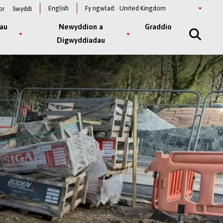
Select
English
Fy ngwlad:
or
Swyddi
a
country
au
Newyddion a
Graddio
Digwyddiadau