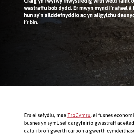
Craig yn fwyfwy rhwystredig wrth weld faint 
wastraffu bob dydd. Er mwyn mynd i’r afael â 
hun sy’n ailddefnyddio ac yn ailgylchu deuny
i’r bin.
Ers ei sefydlu, mae
TroCymru
, ei fusnes econom
busnes yn syml, sef dargyfeirio gwastraff adeil
data i brofi gwerth carbon a gwerth cymdeitha