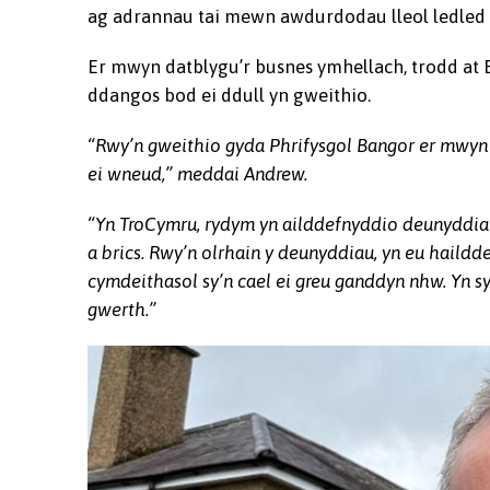
ag adrannau tai mewn awdurdodau lleol ledled g
Er mwyn datblygu’r busnes ymhellach, trodd at 
ddangos bod ei ddull yn gweithio.
“Rwy’n gweithio gyda Phrifysgol Bangor er mwy
ei wneud,” meddai Andrew.
“Yn TroCymru, rydym yn ailddefnyddio deunyddiau a
a brics. Rwy’n olrhain y deunyddiau, yn eu haildd
cymdeithasol sy’n cael ei greu ganddyn nhw. Yn sy
gwerth.”