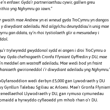
e’n enfawr. Gyda’r partneriaethau cywir, gallwn greu
eithio yng Nghymru go iawn.”
r gwaith mae Andrew yn ei wneud gyda TroCymru yn dangos
 y diwydiant adeiladu. Nid ailgylchu deunyddiau’n unig mae
yrru gan ddata, sy’n rhoi tystiolaeth glir a mesuradwy i
ddol.
u’r trylwyredd gwyddonol sydd ei angen i droi TroCymru o
wy. Gyda chefnogaeth Cronfa Ffyniant Gyffredin y DU, mae
’n meddwl am wastraff adeiladu. Mae wedi bod yn fraint
aniaeth gwirioneddol i’r diwydiant adeiladu yng Nghymru.
ioGyfansoddion wedi derbyn £5,000 gan Lywodraeth y DU
y Gynllun Talebau Sgiliau ac Arloesi. Mae’r Gronfa Ffynian
 genedlaethol Llywodraeth y DU, gan rymuso cymunedau
onomaidd a hyrwyddo cyfleoedd ym mhob rhan o’r DU.