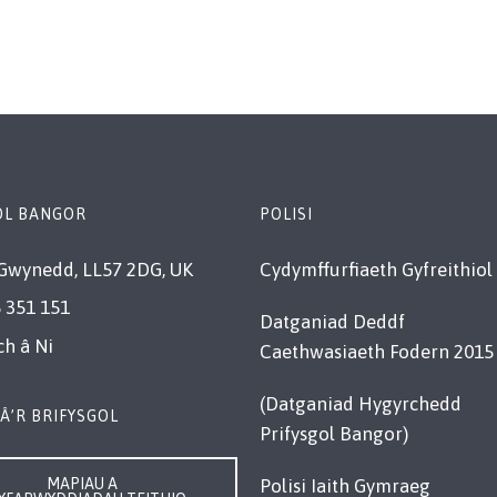
OL BANGOR
POLISI
Gwynedd, LL57 2DG, UK
Cydymffurfiaeth Gyfreithiol
 351 151
Datganiad Deddf
ch â Ni
Caethwasiaeth Fodern 2015
(Datganiad Hygyrchedd
Â’R BRIFYSGOL
Prifysgol Bangor)
MAPIAU A
Polisi Iaith Gymraeg