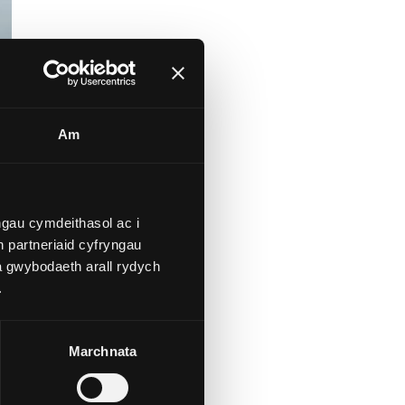
Am
gau cymdeithasol ac i
 partneriaid cyfryngau
a gwybodaeth arall rydych
.
Marchnata