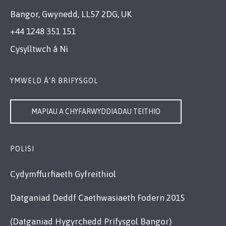
Bangor, Gwynedd, LL57 2DG, UK
+44 1248 351 151
Cysylltwch â Ni
YMWELD Â’R BRIFYSGOL
MAPIAU A CHYFARWYDDIADAU TEITHIO
POLISI
Cydymffurfiaeth Gyfreithiol
Datganiad Deddf Caethwasiaeth Fodern 2015
(Datganiad Hygyrchedd Prifysgol Bangor)