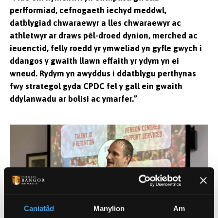
perfformiad, cefnogaeth iechyd meddwl,
datblygiad chwaraewyr a lles chwaraewyr ac
athletwyr ar draws pêl-droed dynion, merched ac
ieuenctid, felly roedd yr ymweliad yn gyfle gwych i
ddangos y gwaith llawn effaith yr ydym yn ei
wneud. Rydym yn awyddus i ddatblygu perthynas
fwy strategol gyda CPDC fel y gall ein gwaith
ddylanwadu ar bolisi ac ymarfer.”
Caniatâd
Manylion
Am