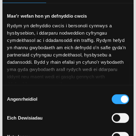
Mae'r wefan hon yn defnyddio cwcis
Rydym yn defnyddio cwcis i bersonoli cynnwys a
hysbysebion, i ddarparu nodweddion cyfryngau
cymdeithasol ac i ddadansoddi ein traffig. Rydym hefyd
yn rhannu gwybodaeth am eich defnydd o’n safle gyda’n
partneriaid cyfryngau cymdeithasol, hysbysebu a
Fel rhan o’n strategaeth Perfformiad Uchel,
dadansoddi. Bydd y rhain efallai yn cyfuno’r wybodaeth
rydym wedi ymrwymo i ysgogi
yma gyda gwybodaeth arall rydych wedi ei ddarparu
iddynt neu maent wedi ei gasglu gennych wrth
mewnwelediadau cymhwysol drwy ein
ddefnyddio eu gwasanaethau.
Canolfan Ymchwil Pêl-droed i wneud
Dr David Adams, FAW Chief Football
Dewis
penderfyniadau gwybodus ar draws ein
Angenrheidiol
Officer / Technical Director
Caniatâd
Timau Cenedlaethol Gwrywaidd a
Benywaidd. Mae’r ymweliad hwn â Phrifysgol
Eich Dewisiadau
Bangor yn ein galluogi i gysylltu ag