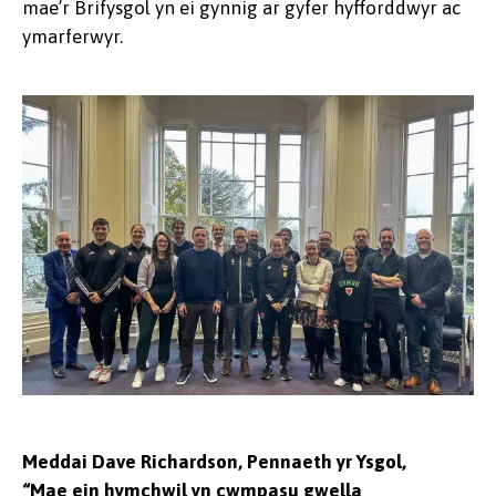
mae’r Brifysgol yn ei gynnig ar gyfer hyfforddwyr ac
ymarferwyr.
Meddai Dave Richardson, Pennaeth yr Ysgol,
“Mae ein hymchwil yn cwmpasu gwella