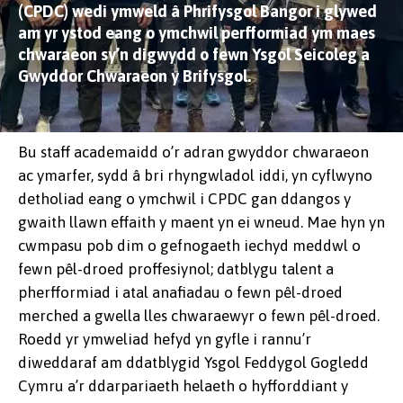
(CPDC) wedi ymweld â Phrifysgol Bangor i glywed
am yr ystod eang o ymchwil perfformiad ym maes
chwaraeon sy’n digwydd o fewn Ysgol Seicoleg a
Gwyddor Chwaraeon y Brifysgol.
Bu staff academaidd o’r adran gwyddor chwaraeon
ac ymarfer, sydd â bri rhyngwladol iddi, yn cyflwyno
detholiad eang o ymchwil i CPDC gan ddangos y
gwaith llawn effaith y maent yn ei wneud. Mae hyn yn
cwmpasu pob dim o gefnogaeth iechyd meddwl o
fewn pêl-droed proffesiynol; datblygu talent a
pherfformiad i atal anafiadau o fewn pêl-droed
merched a gwella lles chwaraewyr o fewn pêl-droed.
Roedd yr ymweliad hefyd yn gyfle i rannu’r
diweddaraf am ddatblygid Ysgol Feddygol Gogledd
Cymru a’r ddarpariaeth helaeth o hyfforddiant y