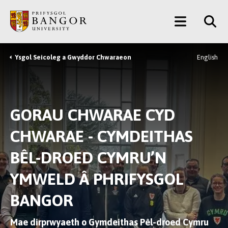
Neidio
Main
i’r
Prif
Menu
Gynnwys
Ysgol Seicoleg a Gwyddor Chwaraeon
English
Breadcrumb
GORAU CHWARAE CYD
CHWARAE - CYMDEITHAS
BÊL-DROED CYMRU’N
YMWELD Â PHRIFYSGOL
BANGOR
Mae dirprwyaeth o Gymdeithas Pêl-droed Cymru