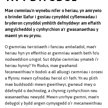
Mae cwmnïau'n wynebu nifer o heriau, yn amrywio
o brinder llafur i gostau cynyddol cyflenwadau i
bryderon cynyddol ymhlith defnyddwyr am effaith
amgylcheddol y cynhyrchion a'r gwasanaethau y
maent yn eu prynu.
O gwmnïau twristiaeth i fanciau amlwladol, mae'r
heriau hyn yn effeithio ar gwmnïau waeth beth fo'u
nodweddion unigol. Sut ddylai cwmnïau ymateb i’r
heriau hynny? Yn ffodus, mae gwahanol
fecanweithiau'n bodoli a all alluogi cwmnïau i oroesi
a ffynnu mewn cyfnodau heriol o’r fath. Yn eu plith
mae buddsoddi mewn gweithwyr, gwneud mwy o
ddefnydd o dechnoleg, a chynnig cynhyrchion neu
wasanaethau newydd. Mewn unrhyw gwmni, mae'n
debygol y bydd angen cymysgedd o’r mecanweithiau