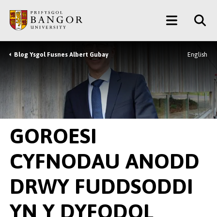
Neidio
Main
i’r
Prif
Menu
Gynnwys
Blog Ysgol Fusnes Albert Gubay
English
Breadcrumb
GOROESI
CYFNODAU ANODD
DRWY FUDDSODDI
YN Y DYFODOL