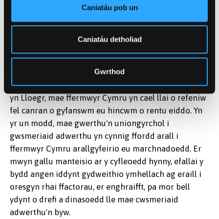
Caniatáu pob un
am eu gwneud, ac yna nodi lle mae'r gweithgareddau
hynny'n cael eu gwerthfawrogi gan grŵp arall o
gwsmeriaid nad yw'r cwmni'n eu gwasanaethu ar hyn
Caniatáu detholiad
o bryd. Er enghraifft, mae cyfleoedd sylweddol yn
bodoli i ffermwyr Cymru gan y gallai eu sgiliau wrth
Gwrthod
ofalu am fyd natur eu helpu i arallgyfeirio eu
ffynonellau refeniw. O'u cymharu â'u cyd-amaethwyr
yn Lloegr, mae ffermwyr Cymru yn cael llai o refeniw
fel canran o gyfanswm eu hincwm o rentu eiddo. Yn
yr un modd, mae gwerthu'n uniongyrchol i
gwsmeriaid adwerthu yn cynnig ffordd arall i
ffermwyr Cymru arallgyfeirio eu marchnadoedd. Er
mwyn gallu manteisio ar y cyfleoedd hynny, efallai y
bydd angen iddynt gydweithio ymhellach ag eraill i
oresgyn rhai ffactorau, er enghraifft, pa mor bell
ydynt o drefi a dinasoedd lle mae cwsmeriaid
adwerthu'n byw.