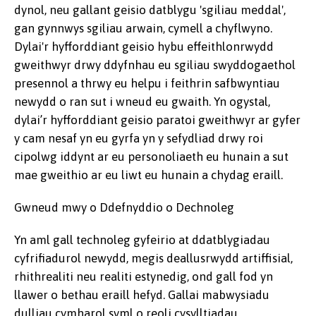
dynol, neu gallant geisio datblygu 'sgiliau meddal',
gan gynnwys sgiliau arwain, cymell a chyflwyno.
Dylai'r hyfforddiant geisio hybu effeithlonrwydd
gweithwyr drwy ddyfnhau eu sgiliau swyddogaethol
presennol a thrwy eu helpu i feithrin safbwyntiau
newydd o ran sut i wneud eu gwaith. Yn ogystal,
dylai’r hyfforddiant geisio paratoi gweithwyr ar gyfer
y cam nesaf yn eu gyrfa yn y sefydliad drwy roi
cipolwg iddynt ar eu personoliaeth eu hunain a sut
mae gweithio ar eu liwt eu hunain a chydag eraill.
Gwneud mwy o Ddefnyddio o Dechnoleg
Yn aml gall technoleg gyfeirio at ddatblygiadau
cyfrifiadurol newydd, megis deallusrwydd artiffisial,
rhithrealiti neu realiti estynedig, ond gall fod yn
llawer o bethau eraill hefyd. Gallai mabwysiadu
dulliau cymharol syml o reoli cysylltiadau