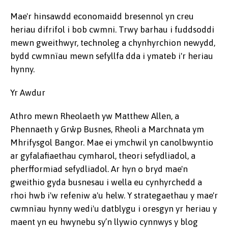
Mae'r hinsawdd economaidd bresennol yn creu
heriau difrifol i bob cwmni. Trwy barhau i fuddsoddi
mewn gweithwyr, technoleg a chynhyrchion newydd,
bydd cwmnïau mewn sefyllfa dda i ymateb i'r heriau
hynny.
Yr Awdur
Athro mewn Rheolaeth yw Matthew Allen, a
Phennaeth y Grŵp Busnes, Rheoli a Marchnata ym
Mhrifysgol Bangor. Mae ei ymchwil yn canolbwyntio
ar gyfalafiaethau cymharol, theori sefydliadol, a
pherfformiad sefydliadol. Ar hyn o bryd mae'n
gweithio gyda busnesau i wella eu cynhyrchedd a
rhoi hwb i'w refeniw a'u helw. Y strategaethau y mae'r
cwmnïau hynny wedi'u datblygu i oresgyn yr heriau y
maent yn eu hwynebu sy’n llywio cynnwys y blog