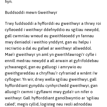
hyn.
Buddsoddi mewn Gweithwyr
Trwy fuddsoddi a hyfforddi eu gweithwyr a thrwy roi
cyfleoedd i weithwyr ddefnyddio eu sgiliau newydd,
gall cwmnïau wneud eu gweithleoedd yn fannau
mwy deniadol i weithio ynddynt, gan eu helpu i
recriwtio a dal eu gafael ar weithwyr allweddol.
Mae’r gweithwyr yn aml yn gwerthfawrogi'r cyfle i
ennill medrau newydd a all arwain at gyfrifoldebau
ychwanegol, gan eu galluogi i amrywio eu
gweithgareddau a chryfhau’r cyfraniad a wnânt i'w
cyflogwr. Yn wir, drwy wella sgiliau gweithwyr, gall
hyfforddiant gynyddu cynhyrchedd gweithwyr, gan
alluogi'r cwmni i gyflawni mwy gyda'r un nifer o
weithwyr. Gall hyfforddiant ganolbwyntio ar 'sgiliau
caled', megis cyllid, logisteg neu reoli adnoddau