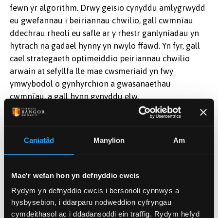
fewn yr algorithm. Drwy geisio cynyddu amlygrwydd
eu gwefannau i beiriannau chwilio, gall cwmnïau
ddechrau rheoli eu safle ar y rhestr ganlyniadau yn
hytrach na gadael hynny yn nwylo ffawd. Yn fyr, gall
cael strategaeth optimeiddio peiriannau chwilio
arwain at sefyllfa lle mae cwsmeriaid yn fwy
ymwybodol o gynhyrchion a gwasanaethau
cwmnïau, a gall hynn gynyddu elw.
Cynnig Cynnyrch neu Wasanaethau Newydd
Caniatâd
Manylion
Am
Dywedir yn aml mai'r unig gysonyn yw newid. I
gwmnïau, mae hyn yn golygu meddwl yn barhaus am
anghenion newidiol ac esblygol eu cwsmeriaid
Mae'r wefan hon yn defnyddio cwcis
presennol a’u darpar gwsmeriaid. Mae hefyd yn
Rydym yn defnyddio cwcis i bersonoli cynnwys a
golygu meddwl am y ffordd orau y gall y cwmni greu
hysbysebion, i ddarparu nodweddion cyfryngau
cynhyrchion neu wasanaethau sy'n diwallu'r
cymdeithasol ac i ddadansoddi ein traffig. Rydym hefyd
anghenion hynny ac sy'n ychwanegu gwerth ar gyfer