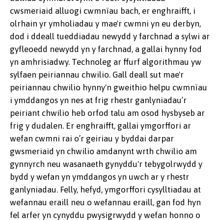
cwsmeriaid alluogi cwmnïau bach, er enghraifft, i
olrhain yr ymholiadau y mae'r cwmni yn eu derbyn,
dod i ddeall tueddiadau newydd y farchnad a sylwi ar
gyfleoedd newydd yn y farchnad, a gallai hynny fod
yn amhrisiadwy. Technoleg ar ffurf algorithmau yw
sylfaen peiriannau chwilio. Gall deall sut mae'r
peiriannau chwilio hynny'n gweithio helpu cwmnïau
i ymddangos yn nes at frig rhestr ganlyniadau’r
peiriant chwilio heb orfod talu am osod hysbyseb ar
frig y dudalen. Er enghraifft, gallai ymgorffori ar
wefan cwmni rai o’r geiriau y byddai darpar
gwsmeriaid yn chwilio amdanynt wrth chwilio am
gynnyrch neu wasanaeth gynyddu'r tebygolrwydd y
bydd y wefan yn ymddangos yn uwch ar y rhestr
ganlyniadau. Felly, hefyd, ymgorffori cysylltiadau at
wefannau eraill neu o wefannau eraill, gan fod hyn
fel arfer yn cynyddu pwysigrwydd y wefan honno o