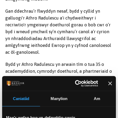
Gan ddechrau’r flwyddyn nesaf, bydd y cyllid yn
galluogi'r Athro Radulescu a'i chydweithwyr i
recriwtio'r ymgeiswyr doethurol gorau o bob cwr o’r
byd i wneud ymchwil sy’n cymharu’r canol a’r cyrion
yn nhraddodiadau Arthuraidd llawysgrifol ac
amlgyfrwng ieithoedd Ewrop yn y cyfnod canoloesol
ac ôl-ganoloesol.
Raluca Radulescu
Bydd yr Athro Radulescu yn arwain tîm o tua 35 o
academyddion, cymrodyr doethurol, a phartneriaid o
brifysgolion, amgueddfeydd, llyfrgelloedd,
cyhoeddwyr, a sefydliadau diwylliannol eraill ledled
Ewrop. Mae'r project yn cynnwys ymchwil
academaidd a hyfforddiant lefel uchel, gan sicrhau
Caniatâd
Manylion
Am
ymgysylltiad cyhoeddus ac effaith ymchwil gref.
Mae project ‘EU ARTHURS’ yn adeiladu ar arbenigedd
Mae'r wefan hon yn defnyddio cwcis