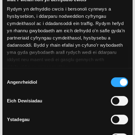
sefydledig Prifysgol Bangor mewn Astudiaethau
Rydym yn defnyddio cwcis i bersonoli cynnwys a
Arthuraidd, dan arweiniad y
Ganolfan Astudiaethau
hysbysebion, i ddarparu nodweddion cyfryngau
Arthuraidd.
Bydd yn gwella enw da byd-eang y
cymdeithasol ac i ddadansoddi ein traffig. Rydym hefyd
Ganolfan wrth gyfrannu at baratoadau REF2029
yn rhannu gwybodaeth am eich defnydd o’n safle gyda’n
partneriaid cyfryngau cymdeithasol, hysbysebu a
Prifysgol Bangor drwy gyhoeddiadau Mynediad
dadansoddi. Bydd y rhain efallai yn cyfuno’r wybodaeth
Agored, cynadleddau academaidd, a digwyddiadau
yma gyda gwybodaeth arall rydych wedi ei ddarparu
hyfforddi. Bydd y digwyddiadau hyn yn agored i'r
iddynt neu maent wedi ei gasglu gennych wrth
gymuned academaidd a'r cyhoedd ehangach, gan
ddefnyddio eu gwasanaethau.
atgyfnerthu ymhellach ymrwymiad Prifysgol Bangor
Dewis
i ymchwil gynhwysol ac effeithiol.
Angenrheidiol
Caniatâd
Dywedodd yr Athro Radulescu,
“Mae’n bleser o’r
mwyaf derbyn y gydnabyddiaeth ryngwladol hon
Eich Dewisiadau
mewn cyfnod pan mae’n anodd sicrhau cyllid ymchwil.
Yn ogystal â chydnabod ein henw da rhyngwladol am
Ystadegau
Astudiaethau Arthuraidd, mae’r dyfarniad hwn hefyd
yn dod â chyfleoedd aruthrol i Brifysgol Bangor a'n