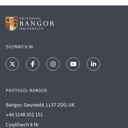
DILYNWCH NI
PRIFYSGOL BANGOR
Bangor, Gwynedd, LL57 2DG, UK
+44 1248 351 151
Cysylltwch â Ni