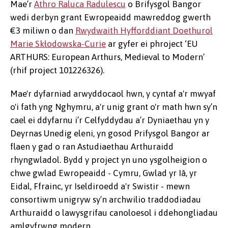
Mae’r
Athro Raluca Radulescu
o Brifysgol Bangor
wedi derbyn grant Ewropeaidd mawreddog gwerth
€3 miliwn o dan
Rwydwaith Hyfforddiant Doethurol
Marie Skłodowska-Curie
ar gyfer ei phroject ‘EU
ARTHURS: European Arthurs, Medieval to Modern’
(rhif project
101226326).
Mae'r dyfarniad arwyddocaol hwn, y cyntaf a'r mwyaf
o'i fath yng Nghymru, a'r unig grant o'r math hwn sy’n
cael ei ddyfarnu i’r Celfyddydau a’r Dyniaethau yn y
Deyrnas Unedig eleni, yn gosod Prifysgol Bangor ar
flaen y gad o ran Astudiaethau Arthuraidd
rhyngwladol. Bydd y project yn uno ysgolheigion o
chwe gwlad Ewropeaidd - Cymru, Gwlad yr Iâ, yr
Eidal, Ffrainc, yr Iseldiroedd a'r Swistir - mewn
consortiwm unigryw sy’n archwilio traddodiadau
Arthuraidd o lawysgrifau canoloesol i ddehongliadau
amlgyfrwng modern.