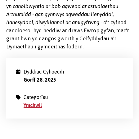
yn canolbwyntio ar bob agwedd ar astudiaethau
Arthuraidd - gan gynnwys agweddau llenyddol,
hanesyddol, diwylliannol ac amlgyfrwng -
o'r cyfnod
canoloesol hyd heddiw ar draws Ewrop gyfan,
mae'r
grant hwn yn dangos gwerth y Celfyddydau a'r
Dyniaethau i gymdeithas fodern.'
Dyddiad Cyhoeddi
Gorff 28, 2025
Categorïau
Ymchwil