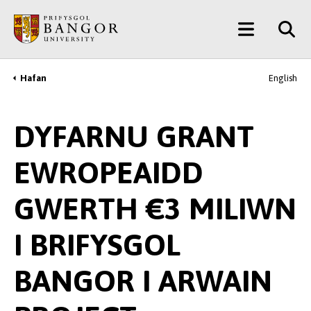
Neidio
Main
i’r
Prif
Menu
Gynnwys
Hafan
English
Breadcrumb
DYFARNU GRANT
EWROPEAIDD
GWERTH €3 MILIWN
I BRIFYSGOL
BANGOR I ARWAIN