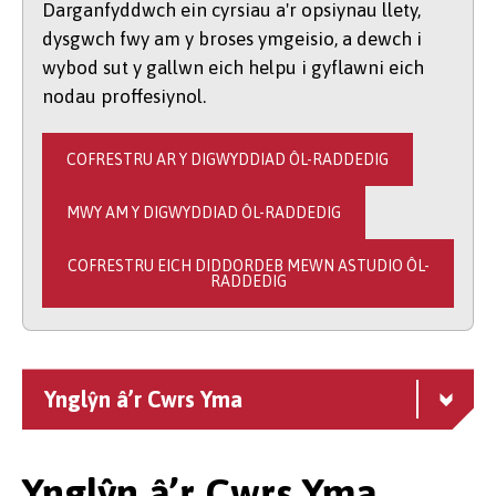
Darganfyddwch ein cyrsiau a'r opsiynau llety,
dysgwch fwy am y broses ymgeisio, a dewch i
wybod sut y gallwn eich helpu i gyflawni eich
nodau proffesiynol.
COFRESTRU AR Y DIGWYDDIAD ÔL-RADDEDIG
MWY AM Y DIGWYDDIAD ÔL-RADDEDIG
COFRESTRU EICH DIDDORDEB MEWN ASTUDIO ÔL-
RADDEDIG
Ynglŷn â’r Cwrs Yma
Ynglŷn â’r Cwrs Yma