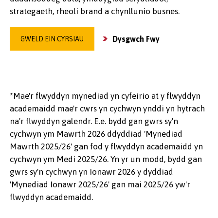
strategaeth, rheoli brand a chynllunio busnes.
Dysgwch Fwy
GWELD EIN CYRSIAU
*Mae'r flwyddyn mynediad yn cyfeirio at y flwyddyn
academaidd mae'r cwrs yn cychwyn ynddi yn hytrach
na'r flwyddyn galendr. E.e. bydd gan gwrs sy'n
cychwyn ym Mawrth 2026 ddyddiad 'Mynediad
Mawrth 2025/26' gan fod y flwyddyn academaidd yn
cychwyn ym Medi 2025/26. Yn yr un modd, bydd gan
gwrs sy'n cychwyn yn Ionawr 2026 y dyddiad
'Mynediad Ionawr 2025/26' gan mai 2025/26 yw'r
flwyddyn academaidd.