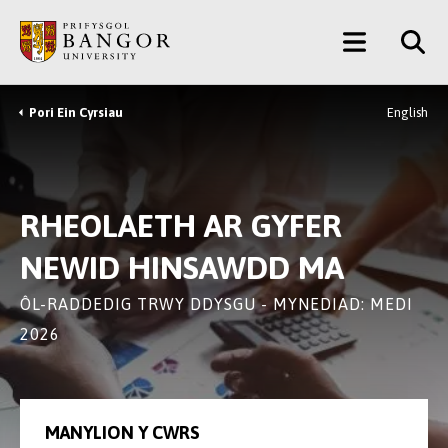
Neidio
Main
i’r
Prif
Menu
Gynnwys
Pori Ein Cyrsiau
English
Breadcrumb
RHEOLAETH AR GYFER
NEWID HINSAWDD MA
ÔL-RADDEDIG TRWY DDYSGU - MYNEDIAD: MEDI
2026
MANYLION Y CWRS