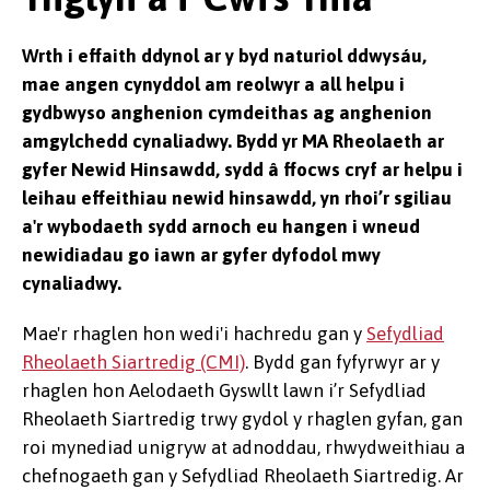
Wrth i effaith ddynol ar y byd naturiol ddwysáu,
mae angen cynyddol am reolwyr a all helpu i
gydbwyso anghenion cymdeithas ag anghenion
amgylchedd cynaliadwy. Bydd yr MA Rheolaeth ar
gyfer Newid Hinsawdd, sydd â ffocws cryf ar helpu i
leihau effeithiau newid hinsawdd, yn rhoi’r sgiliau
a'r wybodaeth sydd arnoch eu hangen i wneud
newidiadau go iawn ar gyfer dyfodol mwy
cynaliadwy.
Mae'r rhaglen hon wedi'i hachredu gan y
Sefydliad
Rheolaeth Siartredig (CMI)
. Bydd gan fyfyrwyr ar y
rhaglen hon Aelodaeth Gyswllt lawn i’r Sefydliad
Rheolaeth Siartredig trwy gydol y rhaglen gyfan, gan
roi mynediad unigryw at adnoddau, rhwydweithiau a
chefnogaeth gan y Sefydliad Rheolaeth Siartredig. Ar