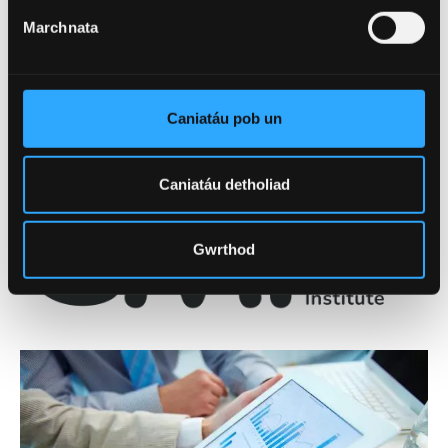
Cofrestrwch yma
Marchnata
Wedi’i achredu gan
Caniatáu pob un
Caniatáu detholiad
Gwrthod