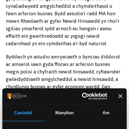
cynaliadwyedd amgylcheddol a chymdeithasol o
fewn arferion busnes. Bydd astudio'r radd MA hon
mewn Rheolaeth ar gyfer Newid Hinsawdd yn rhoi’r
sgiliau ymarferol sydd arnoch eu hangen i asesu
effaith ein gweithredoedd ac ysgogi newid
cadarnhaol yn ein cymdeithas a'r byd naturiol.
Byddwch yn astudio amrywiaeth o bynciau diddorol
ac amserol iawn gyda ffocws ar arferion busnes
megis polisi a chyfraith newid hinsawdd, cyfiawnder
gwleidyddiaeth amgylcheddol a newid hinsawdd, a
chynllunio busnes ar gyfer economi werdd. Gan
ddefnyddio astudiaethau achos ar draws amrywiaeth
o sectorau, byddwch yn dysgu am strategaethau
newidiol a’r dulliau amgen a ddefnyddir gan
Caniatâd
Manylion
Am
fusnesau i fynd i'r afael â phroblemau sy'n
gysylltiedig â newid hinsawdd.