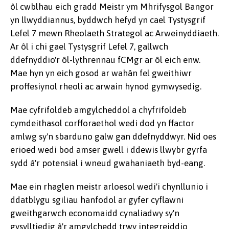
ôl cwblhau eich gradd Meistr ym Mhrifysgol Bangor
yn llwyddiannus, byddwch hefyd yn cael Tystysgrif
Lefel 7 mewn Rheolaeth Strategol ac Arweinyddiaeth.
Ar ôl i chi gael Tystysgrif Lefel 7, gallwch
ddefnyddio'r ôl-lythrennau fCMgr ar ôl eich enw.
Mae hyn yn eich gosod ar wahân fel gweithiwr
proffesiynol rheoli ac arwain hynod gymwysedig.
Mae cyfrifoldeb amgylcheddol a chyfrifoldeb
cymdeithasol corfforaethol wedi dod yn ffactor
amlwg sy'n sbarduno galw gan ddefnyddwyr. Nid oes
erioed wedi bod amser gwell i ddewis llwybr gyrfa
sydd â'r potensial i wneud gwahaniaeth byd-eang.
Mae ein rhaglen meistr arloesol wedi'i chynllunio i
ddatblygu sgiliau hanfodol ar gyfer cyflawni
gweithgarwch economaidd cynaliadwy sy'n
gysylltiedig â'r amgylchedd trwy integreiddio