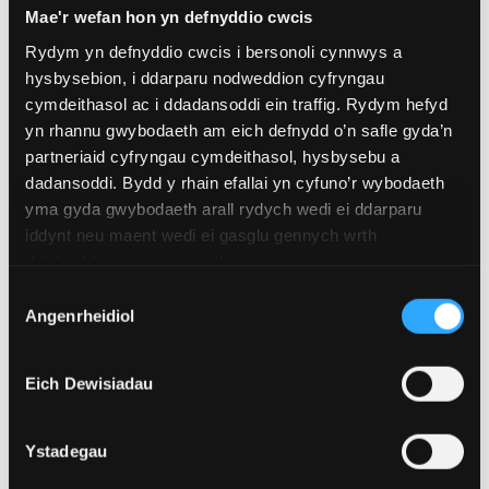
Mae'r wefan hon yn defnyddio cwcis
Adran nesaf:
Cynnwys y Cwrs
Rydym yn defnyddio cwcis i bersonoli cynnwys a
hysbysebion, i ddarparu nodweddion cyfryngau
cymdeithasol ac i ddadansoddi ein traffig. Rydym hefyd
Gwneud Cais
yn rhannu gwybodaeth am eich defnydd o’n safle gyda’n
partneriaid cyfryngau cymdeithasol, hysbysebu a
Sut i wneud cais
dadansoddi. Bydd y rhain efallai yn cyfuno’r wybodaeth
yma gyda gwybodaeth arall rydych wedi ei ddarparu
iddynt neu maent wedi ei gasglu gennych wrth
ddefnyddio eu gwasanaethau.
Ffioedd Dysgu Ôl-radd
Dewis
Angenrheidiol
Edrychwch ar ein wybodaeth ffioedd
Caniatâd
dysgu
Eich Dewisiadau
Cofrestrwch eich diddordeb
Ystadegau
mewn astudiaeth Ôl-radd