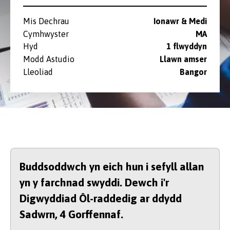
Mis Dechrau
Ionawr & Medi
Cymhwyster
MA
Hyd
1 flwyddyn
Modd Astudio
Llawn amser
Lleoliad
Bangor
Buddsoddwch yn eich hun i sefyll allan
yn y farchnad swyddi. Dewch i'r
Digwyddiad Ôl-raddedig ar ddydd
Sadwrn, 4 Gorffennaf.