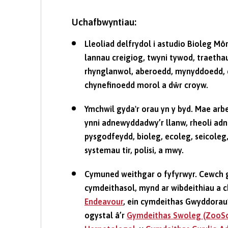
Uchafbwyntiau:
Lleoliad delfrydol i astudio Bioleg M
lannau creigiog, twyni tywod, traeth
rhynglanwol, aberoedd, mynyddoedd, c
chynefinoedd morol a dŵr croyw.
Ymchwil gyda'r orau yn y byd. Mae arb
ynni adnewyddadwy’r llanw, rheoli a
pysgodfeydd, bioleg, ecoleg, seicole
systemau tir, polisi, a mwy.
Cymuned weithgar o fyfyrwyr. Cewch g
cymdeithasol, mynd ar wibdeithiau a 
Endeavour
, ein cymdeithas Gwyddorau’
ogystal â’r
Gymdeithas Swoleg (ZooS