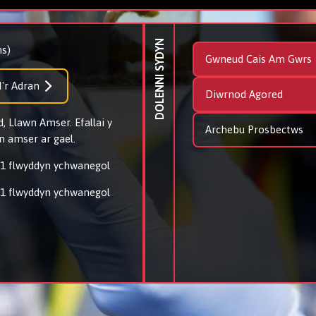
DOLENNI SYDYN
s)
Gwneud Cais Am Gwrs
'r Adran
Diwrnod Agored
, Llawn Amser. Efallai y
Archebu Prosbectws
n amser ar gael.
 1 flwyddyn ychwanegol
 1 flwyddyn ychwanegol