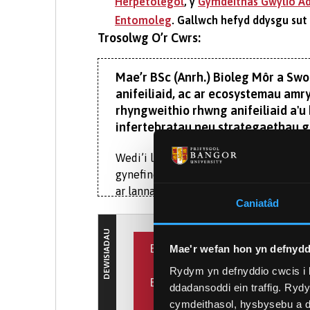
Herpetolegol
, y
Gymdeithas Gwylio A
Entomoleg
. Gallwch hefyd ddysgu sut
Trosolwg O’r Cwrs:
Mae’r BSc (Anrh.) Bioleg Môr a Swo
anifeiliaid, ac ar ecosystemau amry
rhyngweithio rhwng anifeiliaid a'u
infertebratau neu strategaethau go
Wedi’i lleoli yng nghysgod mynyddoedd
gynefinoedd ac anifeiliaid. Mae’n lle
ar lannau’r môr, ar y môr, ar y tir, ac yn 
Caniatâd
Gydag Ysgol Gwyddorau’r Eigion benodo
DEWISIADAU
ym maes gwyddor môr. Ynghyd ag arbeni
BLWYDDYN LLEOLIAD
Mae'r wefan hon yn defnydd
ymchwil flaengar i newid hinsawdd a c
Rydym yn defnyddio cwcis i 
thu hwnt.
BLWYDDYN PROFIAD RHYNG
Beth yw'r Flwyddyn ar Leo
ddadansoddi ein traffig. Ryd
Mae ein cyfleusterau gwyddorau naturi
cymdeithasol, hysbysebu a d