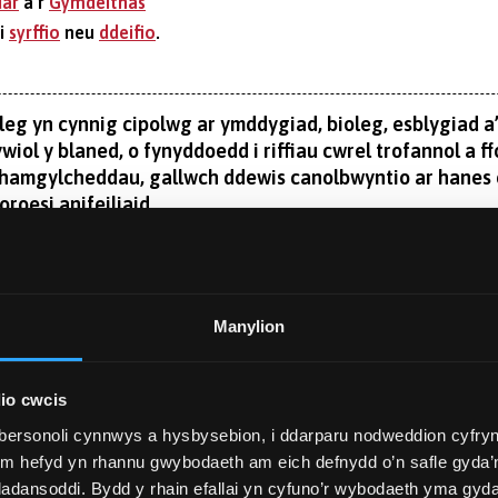
dar
a’r
Gymdeithas
 i
syrffio
neu
ddeifio
.
leg yn cynnig cipolwg ar ymddygiad, bioleg, esblygiad 
wiol y blaned, o fynyddoedd i riffiau cwrel trofannol a ff
 hamgylcheddau, gallwch ddewis canolbwyntio ar hanes e
roesi anifeiliaid.
 Eryri o fewn ychydig fetrau i’r môr, mae Prifysgol Bangor y
oliad delfrydol i wneud gwaith maes, a byddwch yn cynnal arbr
y labordy.
Darllen Mwy
Manylion
l, mae Prifysgol Bangor yn un o'r prifysgolion mwyaf a hyna
gedd yn yr Ysgol Gwyddorau Naturiol, byddwch yn cael eich a
io cwcis
hadwraeth, gyda phrojectau'n amrywio o foroedd pegynol wedi
bersonoli cynnwys a hysbysebion, i ddarparu nodweddion cyfryn
WLADOL
liad?
ym hefyd yn rhannu gwybodaeth am eich defnydd o’n safle gyda’n
ol a gwyddorau’r eigion heb eu hail. Maent yn cynnwys ein llo
adansoddi. Bydd y rhain efallai yn cyfuno’r wybodaeth yma gyd