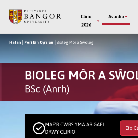
Neidio
i’r
Main
Clirio
Astudio
Prif
2026
Menu
Gynnwys
Hafan
Pori Ein Cyrsiau
Bioleg Môr a Sŵoleg
Breadcrumb
BIOLEG MÔR A SŴO
BSc (Anrh)
MAE'R CWRS YMA AR GAEL
Efo C
DRWY CLIRIO