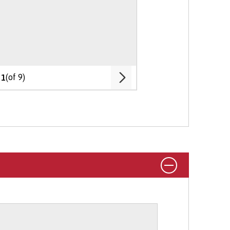
iad Gwaith yn ystod Eich Gradd
ar y
o a gweithio dramor yn adran
ich oedran, a'ch cenedligrwydd neu
y llywodraeth i gyfrannu at ffioedd
(of 9)
1
ae ein tîm Derbyniadau cyfeillgar
ais trwy UCAS i astudio'n rhan