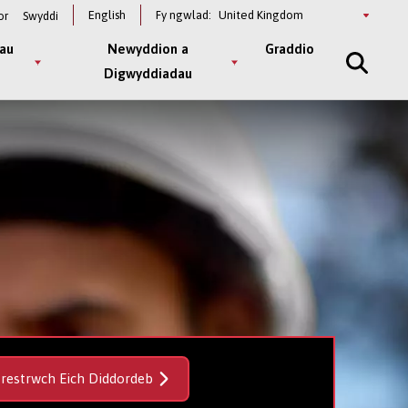
Select
English
Fy ngwlad:
or
Swyddi
a
country
au
Newyddion a
Graddio
Digwyddiadau
frestrwch Eich Diddordeb