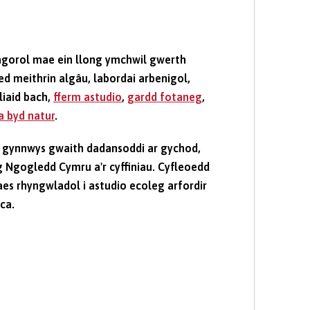
hagorol mae ein llong ymchwil gwerth
d meithrin algâu, labordai arbenigol,
iaid bach,
fferm astudio
,
gardd fotaneg
,
 byd natur
.
 gynnwys gwaith dadansoddi ar gychod,
ng Ngogledd Cymru a'r cyffiniau. Cyfleoedd
aes rhyngwladol i astudio ecoleg arfordir
ca.