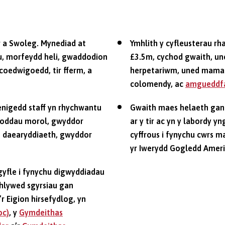
ôr a Swoleg. Mynediad at
Ymhlith y cyfleusterau r
au, morfeydd heli, gwaddodion
£3.5m, cychod gwaith, une
oedwigoedd, tir fferm, a
herpetariwm, uned mamal
colomendy, ac
amgueddfa
enigedd staff yn rhychwantu
Gwaith maes helaeth gan
dnoddau morol, gwyddor
ar y tir ac yn y labordy y
g, daearyddiaeth, gwyddor
cyffrous i fynychu cwrs m
yr Iwerydd Gogledd Ameri
yfle i fynychu digwyddiadau
chlywed sgyrsiau gan
r Eigion hirsefydlog, yn
oc)
, y
Gymdeithas