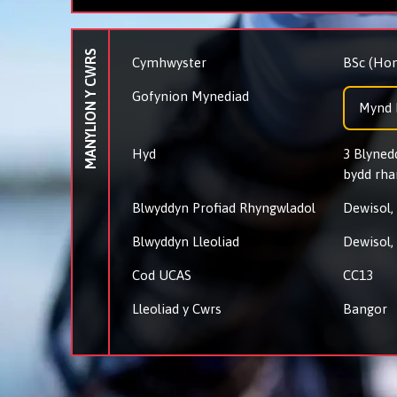
MANYLION Y CWRS
Cymhwyster
BSc (Hon
Gofynion Mynediad
Mynd I
Hyd
3 Blynedd
bydd rha
Blwyddyn Profiad Rhyngwladol
Dewisol,
Blwyddyn Lleoliad
Dewisol,
Cod UCAS
CC13
Lleoliad y Cwrs
Bangor