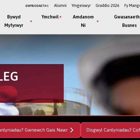
Alumni
Ymgeiswyr
Graddio 2026
Fy Mang
GWYBODAETH I:
Bywyd
Ymchwil
Amdanom
Gwasanaeth
Myfyrwyr
Ni
Busnes
LEG
anlyniadau? Gwnewch Gais Nawr
Disgwyl Canlyniadau? Co