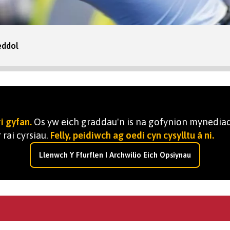
eddol
i gyfan.
Os yw eich graddau'n is na gofynion mynediad
 rai cyrsiau.
Felly, peidiwch ag oedi cyn cysylltu â ni.
Llenwch Y Ffurflen I Archwilio Eich Opsiynau