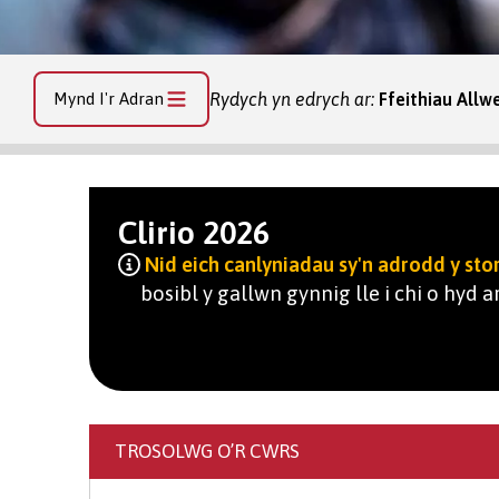
Mynd I'r Adran
Rydych yn edrych ar:
Ffeithiau Allw
Clirio 2026
Nid eich canlyniadau sy'n adrodd y stor
bosibl y gallwn gynnig lle i chi o hyd ar
TROSOLWG O’R CWRS