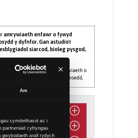
a’r amrywiaeth enfawr o fywyd
osydd y dyfnfor. Gan astudio'r
sblygiadol siarcod, bioleg pysgod,
n cynnig mynediad hawdd i amrywiaeth o
ofion ac yn dadansoddi mewn aberoedd,
Am
f ym Mhrydain am addysgu ac ymchwil
ddysgu gan staff sy'n ymwneud ag
 rhewi i goedwigoedd glaw, safanau a
gau cymdeithasol ac i
 partneriaid cyfryngau
ng ymchwil 35 metr, y
Prince Madog
,
a gwybodaeth arall rydych