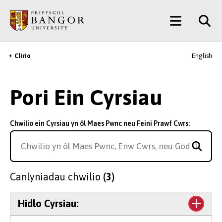
Neidio
Main
i’r
Prif
Menu
Gynnwys
Clirio
English
Breadcrumb
Pori Ein Cyrsiau
Chwilio ein Cyrsiau yn ôl Maes Pwnc neu Feini Prawf Cwrs:
Canlyniadau chwilio
(3)
Hidlo Cyrsiau: