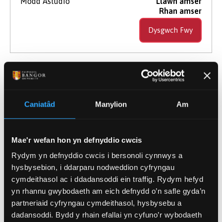
Modd Astudio
Llawn amser
Rhan amser
Dysgwch Fwy
Microbioleg a Biotechnoleg
Amgylcheddol
Caniatâd
Manylion
Am
Meistr trwy Ymchwil
Mae'r wefan hon yn defnyddio cwcis
Cymhwyster
MScRes
Rydym yn defnyddio cwcis i bersonoli cynnwys a
Hyd
1 flwyddyn
hysbysebion, i ddarparu nodweddion cyfryngau
Modd Astudio
Llawn amser
cymdeithasol ac i ddadansoddi ein traffig. Rydym hefyd
Dysgwch Fwy
yn rhannu gwybodaeth am eich defnydd o’n safle gyda’n
partneriaid cyfryngau cymdeithasol, hysbysebu a
dadansoddi. Bydd y rhain efallai yn cyfuno’r wybodaeth