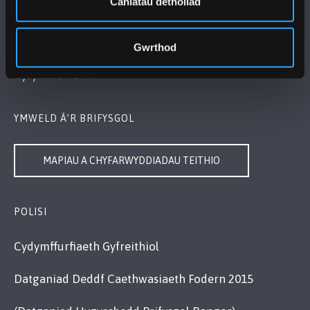
Caniatáu detholiad
Bangor, Gwynedd, LL57 2DG, UK
Gwrthod
+44 1248 351 151
Cysylltwch â Ni
YMWELD Â’R BRIFYSGOL
MAPIAU A CHYFARWYDDIADAU TEITHIO
POLISI
Cydymffurfiaeth Gyfreithiol
Datganiad Deddf Caethwasiaeth Fodern 2015