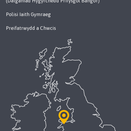
(Datganiad Hygyrchedd Prifysgol Bangor)
Polisi Iaith Gymraeg
Preifatrwydd a Chwcis