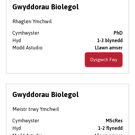
Lefel Astudio
Gwyddorau Biolegol
Rhaglen Ymchwil
Maes Pwnc
Cymhwyster
PhD
Hyd
1-3 blynedd
Modd Astudio
Llawn amser
Dyddiad Dechrau
Dysgwch Fwy
Dull Astudio'r Cwrs
Gwyddorau Biolegol
Meistr trwy Ymchwil
Cymhwyster
MScRes
Hyd
1-2 flynedd