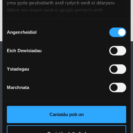
yma gyda gwybodaeth arall rydych wedi ei ddarparu
iddynt neu maent wedi ei gasglu gennych wrth
ddefnyddio eu gwasanaethau.
Dewis
Angenrheidiol
Caniatâd
Eich Dewisiadau
Ystadegau
DILYNWCH NI
Marchnata
Caniatáu pob un
PRIFYSGOL BANGOR