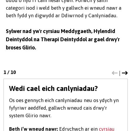
ddod o hyd i'r cam nesaf cywir. Porwch y saith
categori isod i weld beth y gallwch ei wneud nawr a
beth fydd yn digwydd ar Ddiwrnod y Canlyniadau.
Sylwer nad yw'r cyrsiau Meddygaeth, Hylendid
Deintyddol na Therapi Deintyddol ar gael drwy'r
broses Glirio.
1
/
10
Wedi cael eich canlyniadau?
Os oes gennych eich canlyniadau neu os ydych yn
fyfyriwr aeddfed, gallwch wneud cais drwy'r
system Glirio nawr.
Beth i’w wneud nawr:
Edrychwch ar ein
cyrsiau