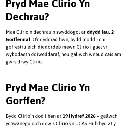
Pryd Mae Clirio Yn
Dechrau?
Mae Clirio’n dechrau’n swyddogol ar
ddydd Iau, 2
Gorffennaf
. O’r dyddiad hwn, bydd modd i chi
gofrestru eich diddordeb mewn Clirio i gael yr
wybodaeth ddiweddaraf, neu gallwch wneud cais am
gwrs drwy Clirio.
Pryd Mae Clirio Yn
Gorffen?
Bydd Clirio’n dod i ben ar
19 Hydref 2026
– gallwch
ychwanegu eich dewis Clirio yn UCAS Hub hyd at y