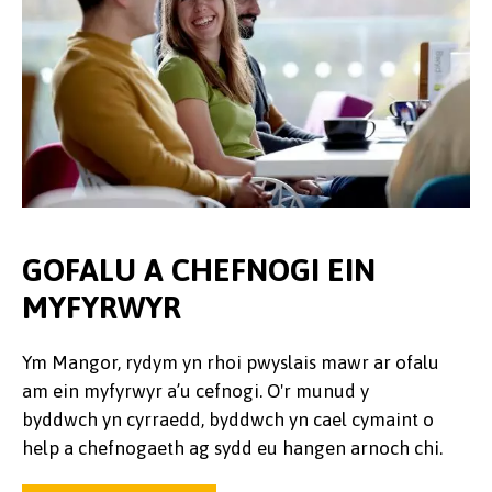
GOFALU A CHEFNOGI EIN
MYFYRWYR
Ym Mangor, rydym yn rhoi pwyslais mawr ar ofalu
am ein myfyrwyr a’u cefnogi. O'r munud y
byddwch yn cyrraedd, byddwch yn cael cymaint o
help a chefnogaeth ag sydd eu hangen arnoch chi.