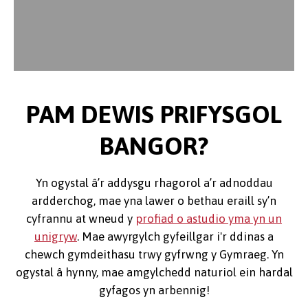
PAM DEWIS PRIFYSGOL
BANGOR?
Yn ogystal â’r addysgu rhagorol a’r adnoddau
ardderchog, mae yna lawer o bethau eraill sy’n
cyfrannu at wneud y
profiad o astudio yma yn un
unigryw
. Mae awyrgylch gyfeillgar i'r ddinas a
chewch gymdeithasu trwy gyfrwng y Gymraeg. Yn
ogystal â hynny, mae amgylchedd naturiol ein hardal
gyfagos yn arbennig!