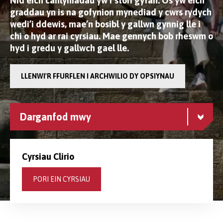
Nid eich canlyniadau yw’r stori gyfan. Os yw eich
graddau yn is na gofynion mynediad y cwrs rydych
wedi’i ddewis, mae’n bosibl y gallwn gynnig lle i
chi o hyd ar rai cyrsiau. Mae gennych bob rheswm o
hyd i gredu y gallwch gael lle.
LLENWI'R FFURFLEN I ARCHWILIO DY OPSIYNAU
Darganfod mwy
Cyrsiau Clirio
PORI EIN CYRSIAU