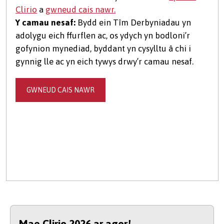
Clirio
a
gwneud cais nawr.
Y camau nesaf:
Bydd ein Tîm Derbyniadau yn
adolygu eich ffurflen ac, os ydych yn bodloni’r
gofynion mynediad, byddant yn cysylltu â chi i
gynnig lle ac yn eich tywys drwy’r camau nesaf.
GWNEUD CAIS NAWR
Mae Clirio 2026 ar agor!