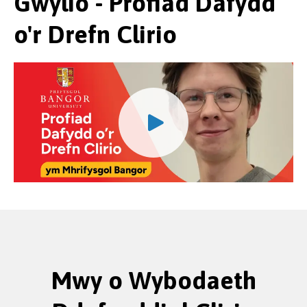
Gwylio - Profiad Dafydd
o'r Drefn Clirio
Mwy o Wybodaeth