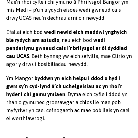
Mae'n rhoi cyfle i chi ymuno â Phrifysgol Bangor ym
mis Medi – p’un a ydych eisoes wedi gwneud cais
drwy UCAS neu’n dechrau arni o’r newydd.
Efallai eich bod
wedi newid eich meddwl ynghylch
ble rydych am astudio
, neu eich bod
wedi
penderfynu gwneud cais i’r brifysgol ar ôl dyddiad
cau UCAS
. Beth bynnag yw eich sefyllfa, mae Clirio yn
agor y drws i bosibiliadau newydd.
Ym Mangor
byddwn yn eich helpu i ddod o hyd i
gwrs sy’n cyd-fynd â’ch uchelgeisiau ac yn rhoi’r
hyder i chi gamu ymlaen
. Dyma eich cyfle i ddod yn
rhan o gymuned groesawgar a chlos lle mae pob
myfyriwr yn cael cefnogaeth ac mae pob llais yn cael
ei werthfawrogi.