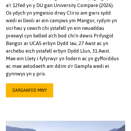
a'r 12fed yn y DU gan University Compare (2026).
Os ydych yn ymgeisio drwy Clirio am gwrs sydd
wedi ei lleoli ar ein campws ym Mangor, rydym yn
sicrhau y cewch chi ystafell yn ein neuaddau
preswyl cyn belled a'ch bod chi'n dewis Prifysgol
Bangor ar UCAS erbyn Dydd Iau, 27 Awst ac yn
archebu eich ystafell erbyn Dydd Llun, 31 Awst.
Mae ein Llety i fyfyrwyr yn fodern ac yn gyfforddus
ac mae aelodaeth am ddim o'r Gampfa wedi ei
gynnwys yn y pris.
DARGANFOD MWY