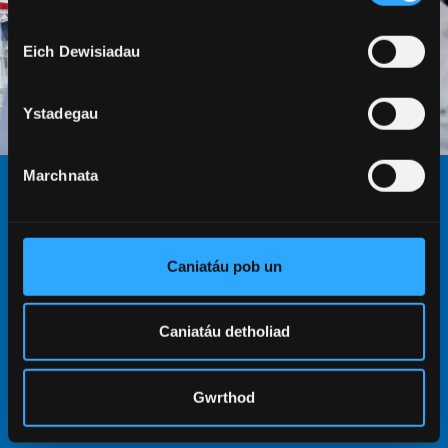
Eich Dewisiadau
Ystadegau
Marchnata
DOD O HYD I'R CWRS I CHI
CYRSIAU CLIRIO
Caniatáu pob un
Edrychwch drwy ein cyrsiau clirio israddedig am
wybodaeth fanwl ar gyrsiau unigol sydd ar gael
Caniatáu detholiad
trwy Clirio.
Gwrthod
CYRSIAU CLIRIO