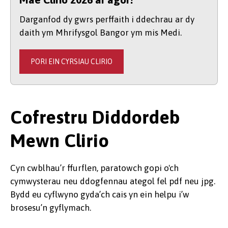
Darganfod dy gwrs perffaith i ddechrau ar dy
daith ym Mhrifysgol Bangor ym mis Medi.
PORI EIN CYRSIAU CLIRIO
Cofrestru Diddordeb
Mewn Clirio
Cyn cwblhau’r ffurflen, paratowch gopi o'ch
cymwysterau neu ddogfennau ategol fel pdf neu jpg.
Bydd eu cyflwyno gyda’ch cais yn ein helpu i’w
brosesu’n gyflymach.