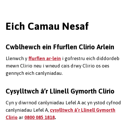
Eich Camau Nesaf
Cwblhewch ein Ffurflen Clirio Arlein
Llenwch y
ffurflen ar-lein
i gofrestru eich diddordeb
mewn Clirio neu i wneud cais drwy Clirio os oes
gennych eich canlyniadau.
Cysylltwch â’r Llinell Gymorth Clirio
Cyn y diwrnod canlyniadau Lefel A ac yn ystod cyfnod
canlyniadau Lefel A,
cysylltwch â’r Llinell Gymorth
Clirio
ar
0800 085 1818
.