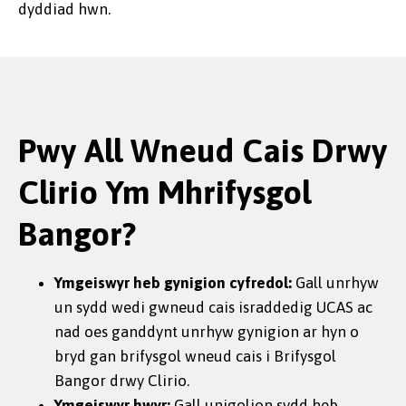
dyddiad hwn.
Pwy All Wneud Cais Drwy
Clirio Ym Mhrifysgol
Bangor?
Ymgeiswyr heb gynigion cyfredol:
Gall unrhyw
un sydd wedi gwneud cais israddedig UCAS ac
nad oes ganddynt unrhyw gynigion ar hyn o
bryd gan brifysgol wneud cais i Brifysgol
Bangor drwy Clirio.
Ymgeiswyr hwyr:
Gall unigolion sydd heb