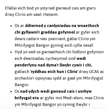
Efallai eich bod yn ystyried gwneud cais am gwrs
drwy Clirio am sawl rheswm:
Os ar
ddiwrnod y canlyniadau na wnaethoch
chi gyflawni'r graddau gofynnol
ar gyfer eich
dewis cadarn neu yswiriant, gallai Clirio ym
Mhrifysgol Bangor gynnig eich cyfle nesaf.
Hyd yn oed os gwnaethoch chi fodloni gofynion
eich dewisiadau cychwynnol ond
wedi
penderfynu nad dyma'r llwybr cywir i chi,
gallwch
'ryddhau eich hun i Clirio'
drwy UCAS ac
archwilio'r opsiynau sydd ar gael ym Mhrifysgol
Bangor.
Os
nad ydych wedi gwneud cais i unrhyw
brifysgol eto
ar gyfer mis Medi eleni, mae Clirio
ym Mhrifysgol Bangor yn cynnig llwybr i