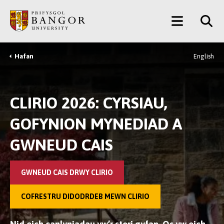
Neidio
Main
i’r
Prif
Menu
Gynnwys
Hafan
English
Breadcrumb
CLIRIO 2026: CYRSIAU,
GOFYNION MYNEDIAD A
GWNEUD CAIS
GWNEUD CAIS DRWY CLIRIO
COFRESTRU DIDODRDEB MEWN CLIRIO