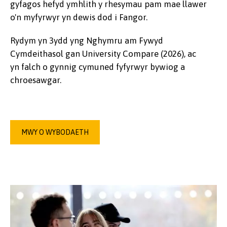
gyfagos hefyd ymhlith y rhesymau pam mae llawer
o'n myfyrwyr yn dewis dod i Fangor.
Rydym yn 3ydd yng Nghymru am Fywyd
Cymdeithasol gan University Compare (2026), ac
yn falch o gynnig cymuned fyfyrwyr bywiog a
chroesawgar.
MWY O WYBODAETH