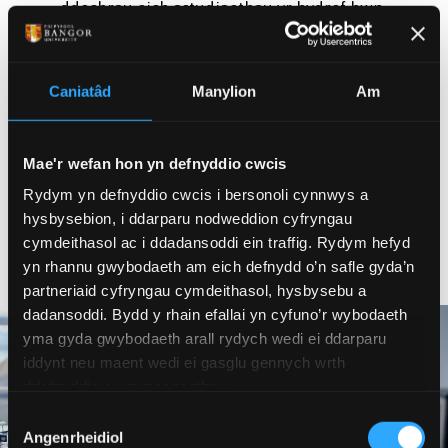
ddechrau eich astudiaethau yr hydref hwn.
Gall
myfyrwyr aeddfed
sy'n dychwelyd i addysg
neu'r rheiny sy'n newid gyrfa ganfod bod Clirio
ym Mhrifysgol Bangor yn ffordd effeithlon o
Caniatâd
Manylion
Am
gyflawni cwrs academaidd mewn amgylchedd
cefnogol.
Mae'r wefan hon yn defnyddio cwcis
Os yw amgylchiadau annisgwyl wedi arwain at
Rydym yn defnyddio cwcis i bersonoli cynnwys a
ystyried mynd i'r brifysgol yn hwyrach yn y
hysbysebion, i ddarparu nodweddion cyfryngau
cylch ymgeisio
, gall Clirio ym Mhrifysgol
cymdeithasol ac i ddadansoddi ein traffig. Rydym hefyd
Bangor gynnig llwybr i addysg uwch.
yn rhannu gwybodaeth am eich defnydd o’n safle gyda’n
partneriaid cyfryngau cymdeithasol, hysbysebu a
dadansoddi. Bydd y rhain efallai yn cyfuno’r wybodaeth
yma gyda gwybodaeth arall rydych wedi ei ddarparu
iddynt neu maent wedi ei gasglu gennych wrth
ddefnyddio eu gwasanaethau.
Dewis
Angenrheidiol
Caniatâd