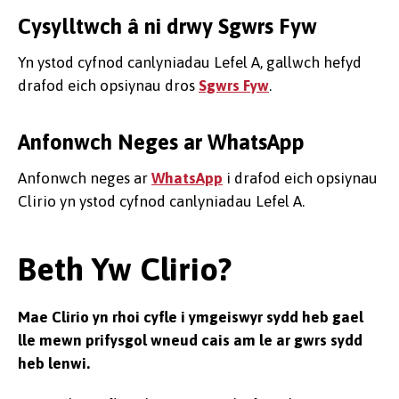
Cysylltwch â ni drwy Sgwrs Fyw
Yn ystod cyfnod canlyniadau Lefel A, gallwch hefyd
drafod eich opsiynau dros
Sgwrs Fyw
.
Anfonwch Neges ar WhatsApp
Anfonwch neges ar
WhatsApp
i drafod eich opsiynau
Clirio yn ystod cyfnod canlyniadau Lefel A.
Beth Yw Clirio?
Mae Clirio yn rhoi cyfle i ymgeiswyr sydd heb gael
lle mewn prifysgol wneud cais am le ar gwrs sydd
heb lenwi.