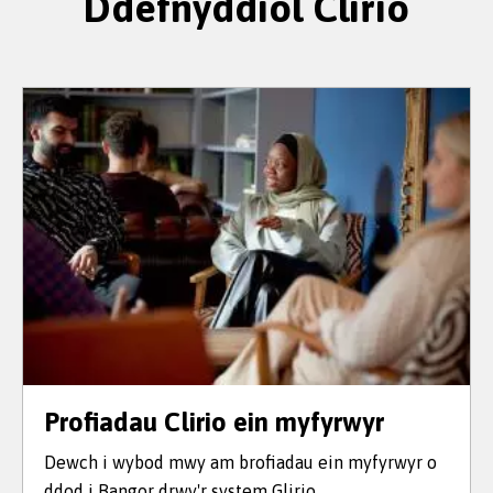
Ddefnyddiol Clirio
Profiadau Clirio ein myfyrwyr
Dewch i wybod mwy am brofiadau ein myfyrwyr o
ddod i Bangor drwy'r system Glirio.