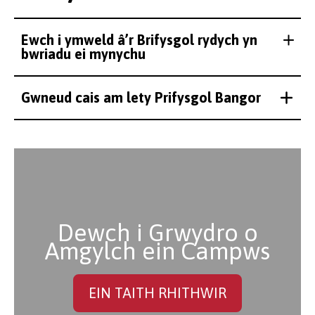
Ewch i ymweld â’r Brifysgol rydych yn
bwriadu ei mynychu
Gwneud cais am lety Prifysgol Bangor
Dewch i Grwydro o
Amgylch ein Campws
EIN TAITH RHITHWIR