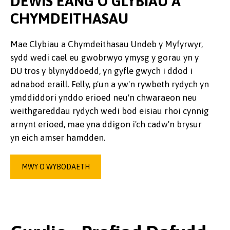
DEWIS EANG O GLYBIAU A
CHYMDEITHASAU
Mae Clybiau a Chymdeithasau Undeb y Myfyrwyr,
sydd wedi cael eu gwobrwyo ymysg y gorau yn y
DU tros y blynyddoedd, yn gyfle gwych i ddod i
adnabod eraill. Felly, p'un a yw'n rywbeth rydych yn
ymddiddori ynddo erioed neu'n chwaraeon neu
weithgareddau rydych wedi bod eisiau rhoi cynnig
arnynt erioed, mae yna ddigon i'ch cadw'n brysur
yn eich amser hamdden.
MWY O WYBODAETH