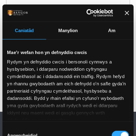
Mynediad: Medi 2026
Cod UCAS
C3BG
Cymhwyster
MSc
Hyd
1 year
Caniatâd
Manylion
Am
Modd Astudio
Llawn amser
Dysgwch Fwy
Mae'r wefan hon yn defnyddio cwcis
Rydym yn defnyddio cwcis i bersonoli cynnwys a
hysbysebion, i ddarparu nodweddion cyfryngau
cymdeithasol ac i ddadansoddi ein traffig. Rydym hefyd
yn rhannu gwybodaeth am eich defnydd o’n safle gyda’n
partneriaid cyfryngau cymdeithasol, hysbysebu a
dadansoddi. Bydd y rhain efallai yn cyfuno’r wybodaeth
yma gyda gwybodaeth arall rydych wedi ei ddarparu
iddynt neu maent wedi ei gasglu gennych wrth
ddefnyddio eu gwasanaethau.
Dewis
Angenrheidiol