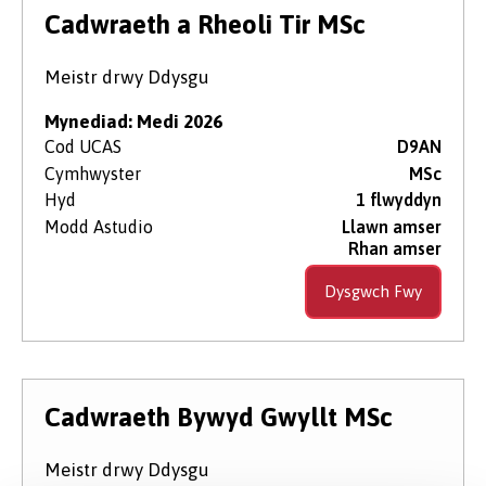
Lefel Astudio
Cadwraeth a Rheoli Tir MSc
Meistr drwy Ddysgu
Maes Pwnc
Mynediad: Medi 2026
Cod UCAS
D9AN
Cymhwyster
MSc
Dyddiad Dechrau
Hyd
1 flwyddyn
Modd Astudio
Llawn amser
Rhan amser
Math o Gwrs
Dysgwch Fwy
Dull Astudio'r Cwrs
Cadwraeth Bywyd Gwyllt MSc
Meistr drwy Ddysgu