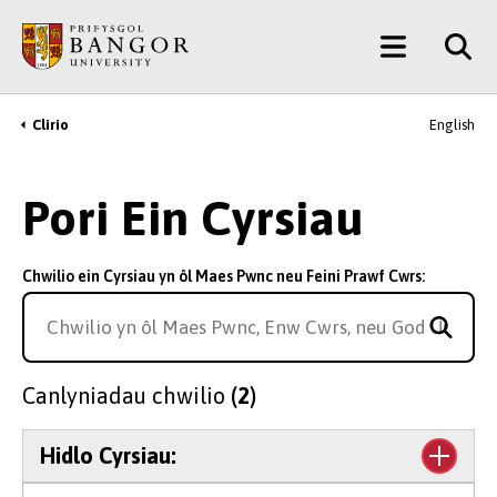
Neidio
Main
i’r
Prif
Menu
Gynnwys
Clirio
English
Breadcrumb
Pori Ein Cyrsiau
Chwilio ein Cyrsiau yn ôl Maes Pwnc neu Feini Prawf Cwrs:
Canlyniadau chwilio
(2)
Hidlo Cyrsiau: