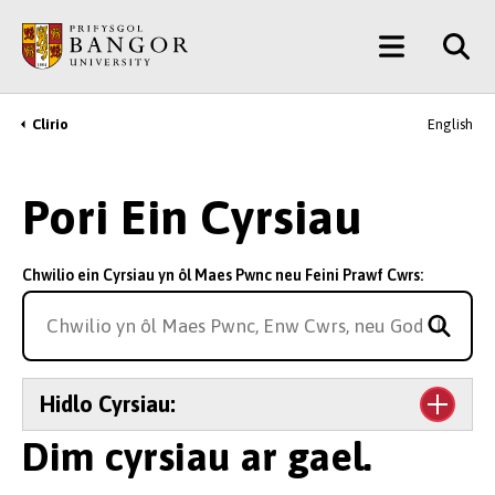
Neidio
Main
i’r
Prif
Menu
Gynnwys
Clirio
English
Breadcrumb
Pori Ein Cyrsiau
Chwilio ein Cyrsiau yn ôl Maes Pwnc neu Feini Prawf Cwrs:
Hidlo Cyrsiau:
Dim cyrsiau ar gael.
Lefel Astudio