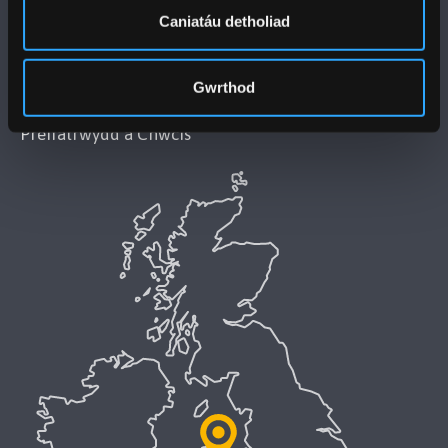
Caniatáu detholiad
(Datganiad Hygyrchedd Prifysgol Bangor)
Polisi Iaith Gymraeg
Gwrthod
Preifatrwydd a Chwcis