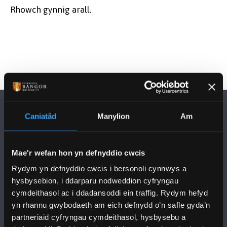
Rhowch gynnig arall.
Maes Pwnc
Dyddiad Dechrau
Math o Gwrs
Caniatâd
Manylion
Am
Dull Astudio'r Cwrs
Mae'r wefan hon yn defnyddio cwcis
DILYNWCH NI
Rydym yn defnyddio cwcis i bersonoli cynnwys a
hysbysebion, i ddarparu nodweddion cyfryngau
cymdeithasol ac i ddadansoddi ein traffig. Rydym hefyd
yn rhannu gwybodaeth am eich defnydd o’n safle gyda’n
partneriaid cyfryngau cymdeithasol, hysbysebu a