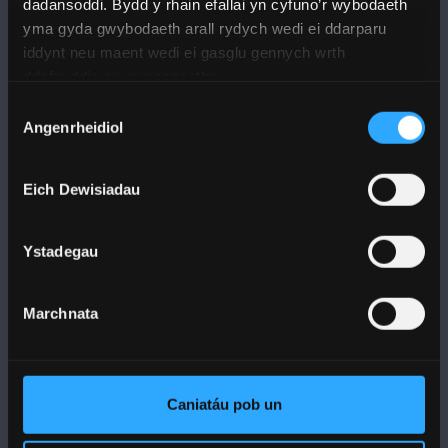
dadansoddi. Bydd y rhain efallai yn cyfuno’r wybodaeth
PRIFYSGOL BANGOR
yma gyda gwybodaeth arall rydych wedi ei ddarparu
iddynt neu maent wedi ei gasglu gennych wrth
Bangor, Gwynedd, LL57 2DG, UK
ddefnyddio eu gwasanaethau.
Dewis
+44 1248 351 151
Angenrheidiol
Caniatâd
Cysylltwch â Ni
Eich Dewisiadau
YMWELD Â’R BRIFYSGOL
Ystadegau
MAPIAU A CHYFARWYDDIADAU TEITHIO
Marchnata
POLISI
Cydymffurfiaeth Gyfreithiol
Caniatáu pob un
Datganiad Deddf Caethwasiaeth Fodern 2015