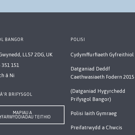
OL BANGOR
POLISI
Gwynedd, LL57 2DG, UK
Cydymffurfiaeth Gyfreithiol
 351 151
Datganiad Deddf
ch â Ni
Caethwasiaeth Fodern 2015
(Datganiad Hygyrchedd
Â’R BRIFYSGOL
Prifysgol Bangor)
MAPIAU A
Polisi Iaith Gymraeg
YFARWYDDIADAU TEITHIO
Preifatrwydd a Chwcis