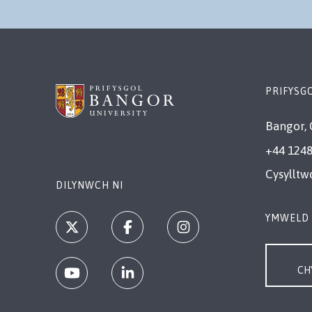
PRIFYSG
Bangor, 
+44 1248
Cysylltw
DILYNWCH NI
YMWELD 
CH