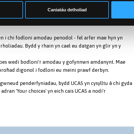
y UCAS
Caniatáu detholiad
odol neu ddiamod.
 i chi fodloni amodau penodol - fel arfer mae hyn yn
holiadau. Bydd y rhain yn cael eu datgan yn glir yn y
soes wedi bodloni'r amodau y gofynnwn amdanynt. Mae
rofiad digonol i fodloni eu meini prawf derbyn.
di gwneud penderfyniadau, bydd UCAS yn cysylltu â chi gyda
 adran 'Your choices' yn eich cais UCAS a nodi'r