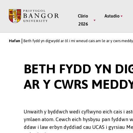
Neidio
i’r
Main
Clirio
Astudio
Prif
2026
Menu
Gynnwys
Hafan
Beth fydd yn digwydd ar ôl i mi wneud cais am le ar y cwrs med
Breadcrumb
BETH FYDD YN DI
AR Y CWRS MEDD
Unwaith y byddwch wedi cyflwyno eich cais i as
ymlaen atom. Cewch eich hysbysu pan fyddwn wed
ddaw i law erbyn dyddiad cau UCAS i gyrsiau Me