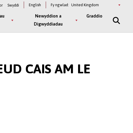
Select
English
Fy ngwlad:
or
Swyddi
a
country
au
Newyddion a
Graddio
Digwyddiadau
EUD CAIS AM LE