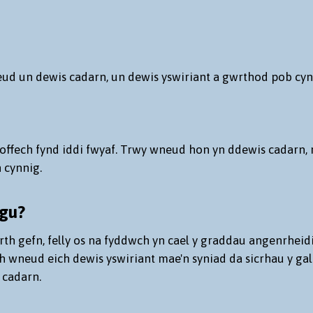
wneud un dewis cadarn, un dewis yswiriant a gwrthod pob cynn
 hoffech fynd iddi fwyaf. Trwy wneud hon yn ddewis cadarn,
 cynnig.
ygu?
wrth gefn, felly os na fyddwch yn cael y graddau angenrheid
th wneud eich dewis yswiriant mae'n syniad da sicrhau y ga
 cadarn.