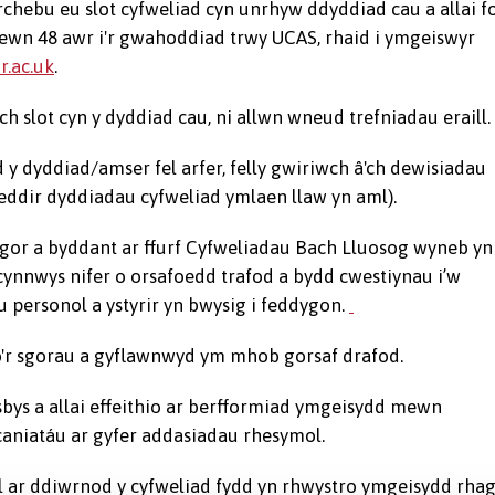
rchebu eu slot cyfweliad cyn unrhyw ddyddiad cau a allai f
fewn 48 awr i'r gwahoddiad trwy UCAS, rhaid i ymgeiswyr
.ac.uk
.
ch slot cyn y dyddiad cau, ni allwn wneud trefniadau eraill.
d y dyddiad/amser fel arfer, felly gwiriwch â'ch dewisiadau
eddir dyddiadau cyfweliad ymlaen llaw yn aml).
gor a byddant ar ffurf Cyfweliadau Bach Lluosog wyneb yn
cynnwys nifer o orsafoedd trafod a bydd cwestiynau i’w
 personol a ystyrir yn bwysig i feddygon.
o'r sgorau a gyflawnwyd ym mhob gorsaf drafod.
bys a allai effeithio ar berfformiad ymgeisydd mewn
caniatáu ar gyfer addasiadau rhesymol.
ll ar ddiwrnod y cyfweliad fydd yn rhwystro ymgeisydd rha