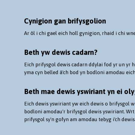
Cynigion gan brifysgolion
Ar ôl i chi gael eich holl gynigion, rhaid i chi 
Beth yw dewis cadarn?
Eich prifysgol dewis cadarn ddylai fod yr un yr
yma cyn belled â'ch bod yn bodloni amodau eich
Beth mae dewis yswiriant yn ei ol
Eich dewis yswiriant yw eich dewis o brifysgol 
bodloni amodau'r brifysgol dewis yswiriant. Wr
prifysgol sy'n gofyn am amodau tebyg i'ch dewis