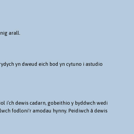
ig arall.
 rydych yn dweud eich bod yn cytuno i astudio
iol i’ch dewis cadarn, gobeithio y byddwch wedi
llwch fodloni'r amodau hynny. Peidiwch â dewis