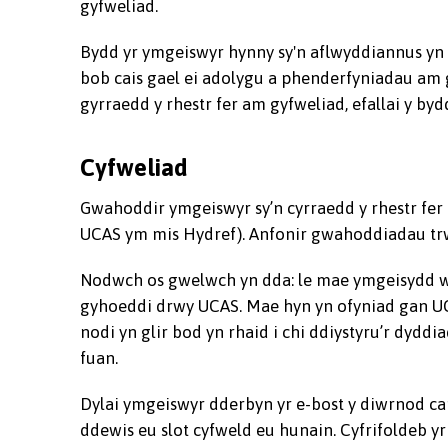
gyfweliad.
Bydd yr ymgeiswyr hynny sy'n aflwyddiannus yn c
bob cais gael ei adolygu a phenderfyniadau am 
gyrraedd y rhestr fer am gyfweliad, efallai y by
Cyfweliad
Gwahoddir ymgeiswyr sy’n cyrraedd y rhestr fer 
UCAS ym mis Hydref). Anfonir gwahoddiadau trwy
Nodwch os gwelwch yn dda: le mae ymgeisydd wed
gyhoeddi drwy UCAS. Mae hyn yn ofyniad gan UC
nodi yn glir bod yn rhaid i chi ddiystyru’r dydd
fuan.
Dylai ymgeiswyr dderbyn yr e-bost y diwrnod ca
ddewis eu slot cyfweld eu hunain. Cyfrifoldeb 