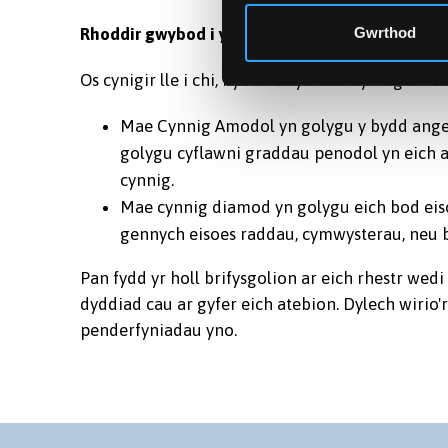
Rhoddir gwybod i ymgeiswyr llwyddiannus trw
Gwrthod
Os cynigir lle i chi, byddwch yn cael cynnig am
Mae Cynnig Amodol yn golygu y bydd angen
golygu cyflawni graddau penodol yn eich ar
cynnig.
Mae cynnig diamod yn golygu eich bod ei
gennych eisoes raddau, cymwysterau, neu b
Pan fydd yr holl brifysgolion ar eich rhestr we
dyddiad cau ar gyfer eich atebion. Dylech wirio'r
penderfyniadau yno.