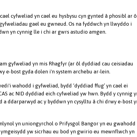
ael cyfweliad yn cael eu hysbysu cyn gynted â phosibl ar ôl
gyfweliadau gael eu gwneud. Os na fyddwch yn llwyddo i
ddwn yn cynnig lle i chi ar gwrs astudio amgen.
am gyfweliad yn mis Rhagfyr (ar ôl dyddiad cau ceisiadau
 e-bost gyda dolen i'n system archebu ar-lein.
i'i wahodd i gyfweliad, bydd ‘dyddiad ffug’ yn cael ei
AS ac NID dyddiad eich cyfweliad yw hwn. Bydd y cynnig y
iad a ddarparwyd ac y byddwn yn cysylltu â chi drwy e-bost y
nlynol yn uniongyrchol o Prifysgol Bangor yn eu gwahodd 
yr ymgeisydd yw sicrhau eu bod yn gwirio eu mewnflwch yn