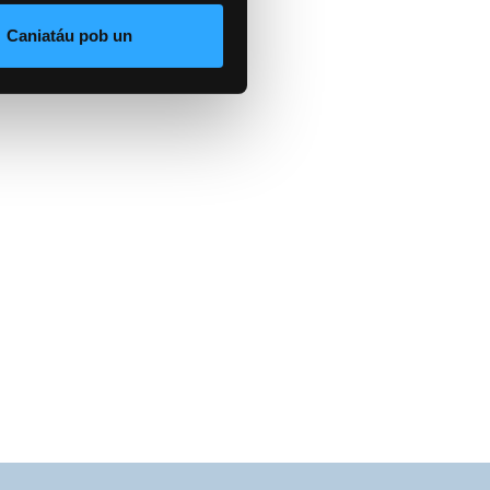
Caniatáu pob un