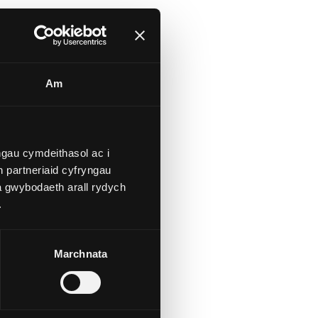
Am
gau cymdeithasol ac i
ch
 partneriaid cyfryngau
a gwybodaeth arall rydych
.
Marchnata
â