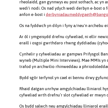
rheolaidd, gan gynnwys eu post sothach, ac yn a
wedi'i nodi. Os nad ydych wedi derbyn e-bost o 
anfon e-bost i
derbyniadaumeddygaeth@bangor
Os na fyddwch yn dilyn i fyny a/neu'n archebu ei
Ar ôl i ymgeisydd drefnu cyfweliad, ni ellir newi
eraill i osgoi gwrthdaro rhwng dyddiadau (cyho
Cynhelir y cyfweliadau ar gampws Prifysgol Ban
wyneb (Multiple Mini Interviews). Mae MMIs yn 
trafod yn archwilio rhinweddau a phriodoleddau
Bydd sgôr terfynol yn cael ei bennu drwy gyfun
Rhaid datgan unrhyw amgylchiadau lliniarol hys
cyfweliad wrth drefnu’r slot cyfweliad er mwyn 
Os bydd salwch neu amgylchiadau lliniarol erai