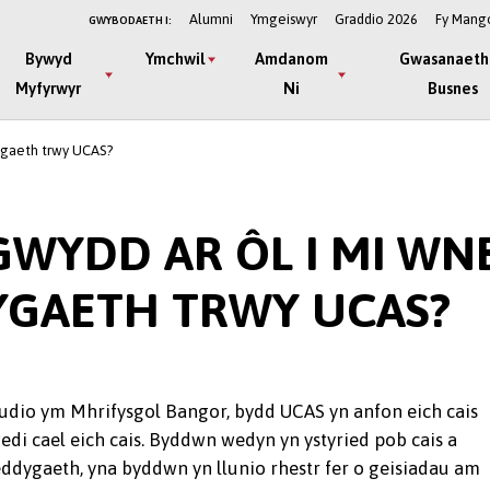
Alumni
Ymgeiswyr
Graddio 2026
Fy Mang
GWYBODAETH I:
Bywyd
Ymchwil
Amdanom
Gwasanaeth
Myfyrwyr
Ni
Busnes
dygaeth trwy UCAS?
GWYDD AR ÔL I MI WN
YGAETH TRWY UCAS?
tudio ym Mhrifysgol Bangor, bydd UCAS yn anfon eich cais
i cael eich cais. Byddwn wedyn yn ystyried pob cais a
ddygaeth, yna byddwn yn llunio rhestr fer o geisiadau am