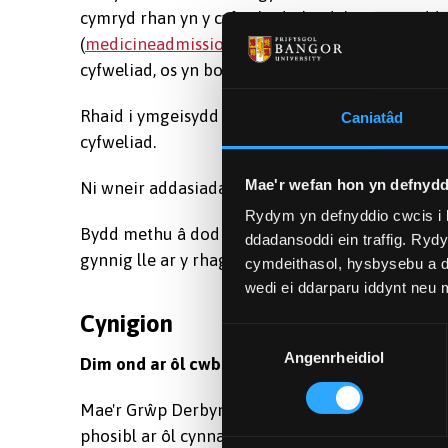
cymryd rhan yn y cyfweliad, rhaid i’r ymgeisydd
(
medicineadmissions@bangor.ac.uk
) i roi gwyb
cyfweliad, os yn bosib, ond ni ellir gwarantu hyn
Rhaid i ymgeisydd ddod ag unrhyw bryderon am 
Caniatâd
cyfweliad.
Mae'r wefan hon yn defnydd
Ni wneir addasiadau ôl-weithredol ac ni ellir ys
Rydym yn defnyddio cwcis i 
Bydd methu â dod i gyfweliad a drefnwyd heb re
ddadansoddi ein traffig. Ryd
gynnig lle ar y rhaglen feddygaeth.
cymdeithasol, hysbysebu a d
wedi ei ddarparu iddynt neu
Cynigion
Dewis
Angenrheidiol
Caniatâd
Dim ond ar ôl cwblhau pob cyfweliad y gwneir 
Mae'r Grŵp Derbyn yn cyfarfod â Deon Ysgol Fe
phosibl ar ôl cynnal pob cyfweliad i bennu'r trot