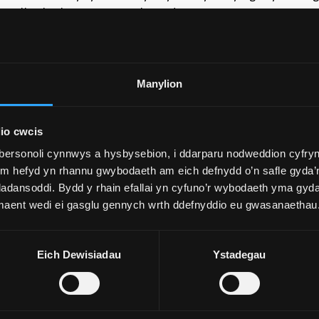
 gysylltu hysbysu'r Tîm Derbyniadau
od iddynt cyn amser y cyfweliad. Trefnir dyddiad arall i’r
.
y cyfweliad i sylw'r Tîm Derbyniadau ar ddiwrnod y
Manylion
io cwcis
tyried amgylchiadau lliniarol yn ôl-weithredol.
bersonoli cynnwys a hysbysebion, i ddarparu nodweddion cyfryn
symau eithriadol yn arwain at wrthod eich cais ac ni chew
ym hefyd yn rhannu gwybodaeth am eich defnydd o’n safle gyda’n
adansoddi. Bydd y rhain efallai yn cyfuno’r wybodaeth yma gyd
 maent wedi ei gasglu gennych wrth ddefnyddio eu gwasanaethau
Eich Dewisiadau
Ystadegau
cynigion.
ddygol Gogledd Cymru ac Arweinydd y Rhaglen cyn gynted 
hwy ar gyfer cynigion yn seiliedig ar sgôr cyfweliad.