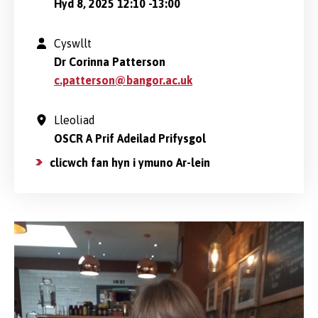
Hyd 8, 2025 12:10
-
13:00
Cyswllt
Dr Corinna Patterson
c.patterson@bangor.ac.uk
Lleoliad
OSCR A Prif Adeilad Prifysgol
clicwch fan hyn i ymuno Ar-lein