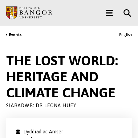
Neidio
Main
i’r
Prif
Menu
Gynnwys
Events
English
Breadcrumb
THE LOST WORLD:
HERITAGE AND
CLIMATE CHANGE
SIARADWR: DR LEONA HUEY
Dyddiad ac Amser