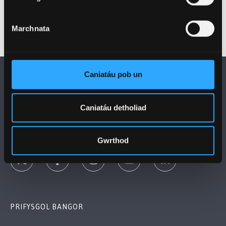
Marchnata
Caniatáu pob un
Caniatáu detholiad
DILYNWCH NI
Gwrthod
PRIFYSGOL BANGOR