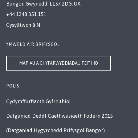
Bangor, Gwynedd, LL57 2DG, UK
+44 1248 351 151
Cysylltwch â Ni
YMWELD Â’R BRIFYSGOL
MAPIAU A CHYFARWYDDIADAU TEITHIO
POLISI
Cydymffurfiaeth Gyfreithiol
Datganiad Deddf Caethwasiaeth Fodern 2015
(Datganiad Hygyrchedd Prifysgol Bangor)