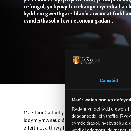
cefnogol, yn hyrwyddo ehangu mynediad a chy
bydd ein gweithgareddau’n arwain at fudd 
cymdeithasol o fewn economi gadarn.
Caniatâd
Mae'r wefan hon yn defnydd
Rydym yn defnyddio cwcis i 
Mae Tîm Caffael y Brifysgol yn hyrwyddo proffes
ddadansoddi ein traffig. Ryd
iddynt ymwneud â chyflenwyr ac er mwyn sicrhau
cymdeithasol, hysbysebu a d
effeithiol a thrwy hynny annog arloesedd, hyrw
wedi ei ddarparu iddynt neu