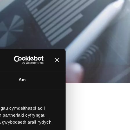
Am
gau cymdeithasol ac i
th
 partneriaid cyfryngau
a gwybodaeth arall rydych
.