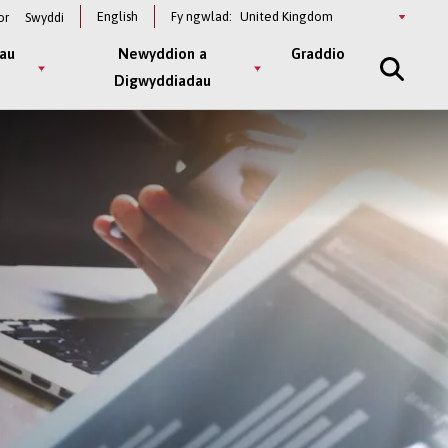
Select
English
Fy ngwlad:
or
Swyddi
a
country
au
Newyddion a
Graddio
Digwyddiadau