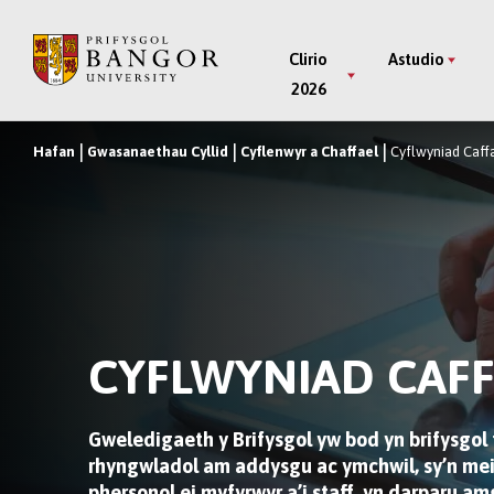
Neidio
i’r
Main
Clirio
Astudio
Prif
2026
Menu
Gynnwys
Hafan
Gwasanaethau Cyllid
Cyflenwyr a Chaffael
Cyflwyniad Caff
Breadcrumb
CYFLWYNIAD CAFF
Gweledigaeth y Brifysgol yw bod yn brifysgo
rhyngwladol am addysgu ac ymchwil, sy’n meit
phersonol ei myfyrwyr a’i staff, yn darparu 