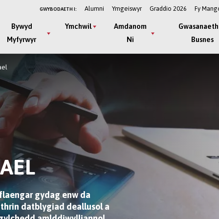
Alumni
Ymgeiswyr
Graddio 2026
Fy Mang
GWYBODAETH I:
Bywyd
Ymchwil
Amdanom
Gwasanaeth
Myfyrwyr
Ni
Busnes
ael
AEL
l flaengar gydag enw da
hrin datblygiad deallusol a
amgylchedd amlddiwylliannol