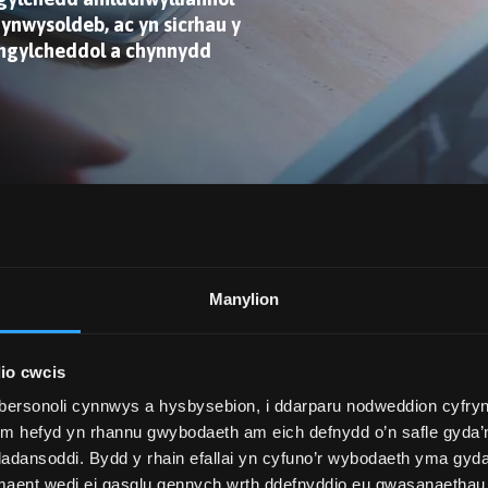
nwysoldeb, ac yn sicrhau y
amgylcheddol a chynnydd
Manylion
io cwcis
bersonoli cynnwys a hysbysebion, i ddarparu nodweddion cyfryn
iynoldeb wrth gaffael er mwyn cefnogi staff y brifysgol wr
ym hefyd yn rhannu gwybodaeth am eich defnydd o’n safle gyda’n
 bod prosesau a threfniadau caffael yn briodol ac yn
adansoddi. Bydd y rhain efallai yn cyfuno’r wybodaeth yma gyd
yddo cynaliadwyedd ac, yn y pen draw, sicrhau gwerth am
 maent wedi ei gasglu gennych wrth ddefnyddio eu gwasanaethau