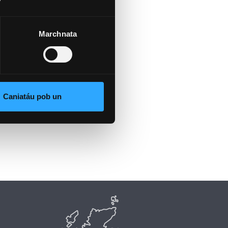
Marchnata
Caniatáu pob un