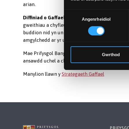
arian.
Dewis
Diffiniad o Gaffael:
“y broses lle mae sefydlia
Angenrheidiol
Caniatâd
gweithiau a chyfleustodau mewn ffordd sy'n sic
buddion nid yn unig i'r sefydliad, ond hefyd i gym
amgylchedd ar yr un pryd.”
Mae Prifysgol Bangor wedi ymrwymo i Stratega
Gwrthod
ansawdd uchel a chost effeithiol yn ei holl Ad
Manylion llawn y
Strategaeth Gaffael
PRIFYSG