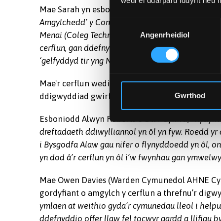
wedi ei ddarparu iddynt neu
Mae Sarah yn esbonio,
“Sefydlodd Paul y comisi
Amgylchedd’ y Comisiwn Ewropeaidd ar y pryd. Y
Dewis
Menai (Coleg Technegol Gwynedd gynt) ar y pryd a
Angenrheidiol
Caniatâd
cerflun, gan ddefnyddio deunyddiau lleol yn unig.
‘gelfyddyd tir yng Nghymru a’r Deyrnas Unedig.”
Mae'r cerflun wedi bod yn gordyfu gan fieri, ei
ddigwyddiad gwirfoddoli yn 2023, mae'r cerflun 
Gwrthod
Esboniodd Alwyn Roberts o Dŵr Cymru,
“Rydym 
dreftadaeth ddiwylliannol yn ôl yn fyw. Roedd yr 
i Bysgodfa Alaw gau nifer o flynyddoedd yn ôl, 
yn dod â’r cerflun yn ôl i’w fwynhau gan ymwelwyr
Mae Owen Davies (Warden Cymunedol AHNE Cyngo
gordyfiant o amgylch y cerflun a threfnu’r dig
ymlaen at weithio gyda’r cymunedau lleol i helpu
ddefnyddio offer llaw fel tocwyr gardd a llifiau 