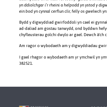
yn ddiolchgar i’r rheini a helpodd yn ystod y di
ein bod yn cynnal cerflun clir, felly os gwelwch
Bydd y digwyddiad gwirfoddoli yn cael ei gynnal
ad-daliad am gostau tanwydd, ond byddwn hefyd yn
chyfleusterau golchi dwylo ar gael. Dewch â'ch c
Am ragor o wybodaeth am y digwyddiadau gwirf
I gael rhagor o wybodaeth am yr ymchwil yn ymw
382521.