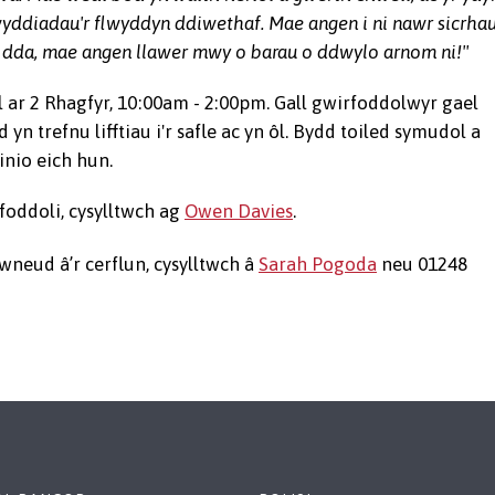
gwyddiadau'r flwyddyn ddiwethaf. Mae angen i ni nawr sicrha
 yn dda, mae angen llawer mwy o barau o ddwylo arnom ni!"
 ar 2 Rhagfyr, 10:00am - 2:00pm. Gall gwirfoddolwyr gael
 trefnu lifftiau i'r safle ac yn ôl. Bydd toiled symudol a
inio eich hun.
oddoli, cysylltwch ag
Owen Davies
.
neud â’r cerflun, cysylltwch â
Sarah Pogoda
neu 01248