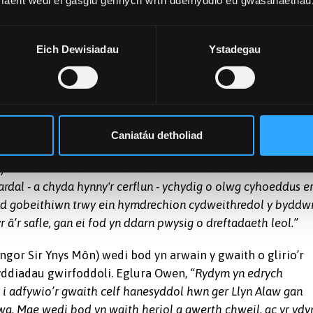
 maent wedi ei gasglu gennych wrth ddefnyddio eu gwasanaethau
wn gan Dŵr Cymru ym 1987 yng nghyd-destun ‘Blwyddyn yr
munodd Paul, gyda myfyrwyr Celf a Dylunio Coleg Llandrillo
 gwirfoddolwyr lleol dros gyfnod o fisoedd i adeiladu’r
Eich Dewisiadau
Ystadegau
 Mae’n un o’r gweithiau mawr cyntaf o’r hyn a elwir yn
thin, ac isdyfiant am dros ddegawd. Ond gyda dau
wedi'i glirio ac mae bellach yn weladwy.
Caniatáu detholiad
yn falch iawn o chwarae ein rhan i ddod â’r darn hwn o
ardal - a chyda hynny'r cerflun - ychydig o olwg cyhoeddus e
ond gobeithiwn trwy ein hymdrechion cydweithredol y byddw
 â’r safle, gan ei fod yn ddarn pwysig o dreftadaeth leol.”
r Sir Ynys Môn) wedi bod yn arwain y gwaith o glirio’r
wyddiadau gwirfoddoli. Eglura Owen,
“Rydym yn edrych
 i adfywio’r gwaith celf hanesyddol hwn ger Llyn Alaw gan
bwa. Mae wedi bod yn waith heriol a gwerth chweil, ac yr yd