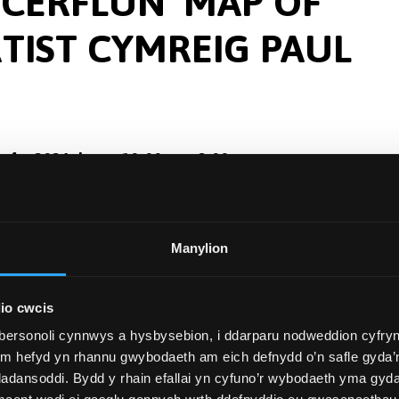
CERFLUN ‘MAP OF
RTIST CYMREIG PAUL
agfyr 2024 rhwng 10:00am - 2:00pm
uno â digwyddiadau gwirfoddoli wrth gronfa ddŵr Llyn Ala
 (tua 11x6 llath) gan yr artist Beca, Paul Davies (sy'n fwyaf
Manylion
steddfod 1977).
d parhaus rhwng Dŵr Cymru, Uned Ardal Harddwch Naturiol
io cwcis
a’r ymchwilydd, Dr Sarah Pogoda o
Ysgol y Celfyddydau,
bersonoli cynnwys a hysbysebion, i ddarparu nodweddion cyfryn
 edrych ar waith Paul Davies a safle Llyn Alaw yn enwedig
ym hefyd yn rhannu gwybodaeth am eich defnydd o’n safle gyda’n
lu'r artist.
adansoddi. Bydd y rhain efallai yn cyfuno’r wybodaeth yma gyd