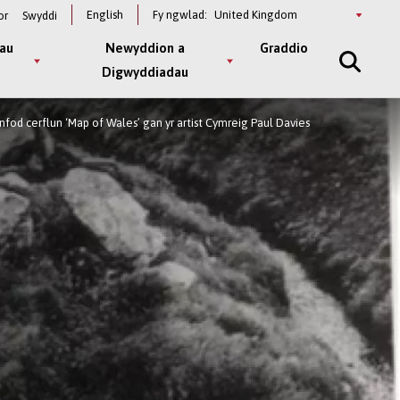
Select
English
Fy ngwlad:
or
Swyddi
a
country
au
Newyddion a
Graddio
Digwyddiadau
anfod cerflun ‘Map of Wales’ gan yr artist Cymreig Paul Davies