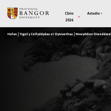
Neidio
i’r
Main
Clirio
Astudio
Prif
2026
Menu
Gynnwys
Hafan
Ysgol y Celfyddydau a'r Dyniaethau
Newyddion Diweddaraf 
Breadcrumb