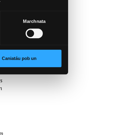
.
Marchnata
Caniatáu pob un
rs
n
ym