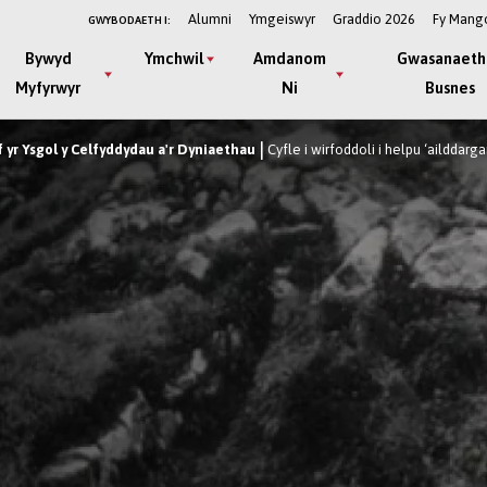
Alumni
Ymgeiswyr
Graddio 2026
Fy Mang
GWYBODAETH I:
Bywyd
Ymchwil
Amdanom
Gwasanaeth
Myfyrwyr
Ni
Busnes
yr Ysgol y Celfyddydau a'r Dyniaethau
Cyfle i wirfoddoli i helpu ‘ailddarg