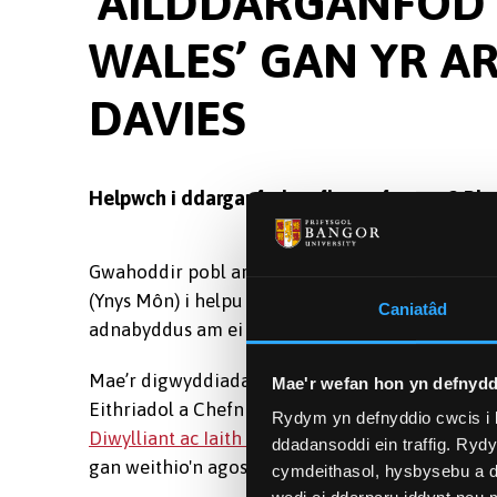
‘AILDDARGANFOD 
WALES’ GAN YR A
DAVIES
Helpwch i ddarganfod cerflun enfawr ar 2 Rh
Gwahoddir pobl ar Ynys Môn a'r cyffiniau i ym
(Ynys Môn) i helpu i ailddarganfod cerflun anferth
Caniatâd
adnabyddus am ei berfformiad ‘Welsh Not’ yn Ei
Mae’r digwyddiadau’n deillio o gydweithredia
Mae'r wefan hon yn defnydd
Eithriadol a Chefn Gwlad Cyngor Sir Ynys Môn, 
Rydym yn defnyddio cwcis i 
Diwylliant ac Iaith Prifysgol
Bangor. Mae Sarah yn
ddadansoddi ein traffig. Ryd
gan weithio'n agos gydag awdurdodau lleol a theu
cymdeithasol, hysbysebu a d