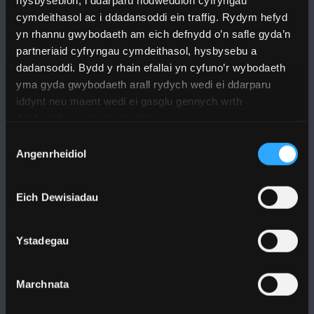
hysbysebion, i ddarparu nodweddion cyfryngau
cymdeithasol ac i ddadansoddi ein traffig. Rydym hefyd
yn rhannu gwybodaeth am eich defnydd o’n safle gyda’n
DILYNWCH NI
partneriaid cyfryngau cymdeithasol, hysbysebu a
dadansoddi. Bydd y rhain efallai yn cyfuno’r wybodaeth
yma gyda gwybodaeth arall rydych wedi ei ddarparu
iddynt neu maent wedi ei gasglu gennych wrth
ddefnyddio eu gwasanaethau.
Dewis
PRIFYSGOL BANGOR
Angenrheidiol
Caniatâd
Bangor, Gwynedd, LL57 2DG, UK
Eich Dewisiadau
+44 1248 351 151
Cysylltwch â Ni
Ystadegau
YMWELD Â’R BRIFYSGOL
Marchnata