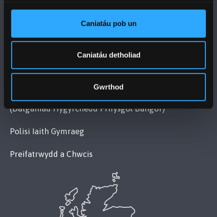
MAPIAU A CHYFARWYDDIADAU TEITHIO
Caniatáu pob un
POLISI
Caniatáu detholiad
Cydymffurfiaeth Gyfreithiol
Datganiad Deddf Caethwasiaeth Fodern 2015
Gwrthod
(Datganiad Hygyrchedd Prifysgol Bangor)
Polisi Iaith Gymraeg
Preifatrwydd a Chwcis