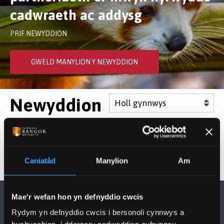
cadwraeth ac addysg
PRIF NEWYDDION
GWELD MANYLION Y NEWYDDION
Newyddion
Caniatâd
Manylion
Am
Mae'r wefan hon yn defnyddio cwcis
Rydym yn defnyddio cwcis i bersonoli cynnwys a