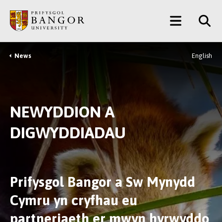
Neidio
Main
i’r
Prif
Menu
Gynnwys
News
English
Breadcrumb
NEWYDDION A
DIGWYDDIADAU
Prifysgol Bangor a Sw Mynydd
Cymru yn cryfhau eu
partneriaeth er mwyn hyrwyddo