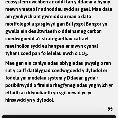
ecosystem uwchben ac oddi tan y ddaear a hynny
mewn ymateb i'r adnoddau sydd ar gael. Mae data
am gynhyrchiant gwreiddiau mân a data
morffolegol a gasglwyd gan Brifysgol Bangor yn
gwella ein dealltwriaeth o ddeinameg carbon
coedwigoedd a’r strategaethau caffael
maetholion sydd eu hangen er mwyn cynnal
tyfiant coed pan fo lefelau uwch o CO
.
2
Mae gan ein canlyniadau oblygiadau pwysig o ran
sut y caiff datblygiad coedwigoedd y dyfodol ei
fodelu ym modelau system y Ddaear, gyda’r
posibilrwydd o fireinio rhagfynegiadau ynghylch yr
effaith ar ddynoliaeth yn sgil newid yn yr
hinsawdd yn y dyfodol.