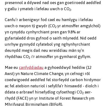
presennol a ddywed nad oes gan goetiroedd aeddfed
y gallu i ymateb i lefelau uwch o CO
.
2
Canfu’r arbenigwyr fod cael eu hamlygu i lefelau
uwch o nwyon tŷ gwydr (CO
yr atmosffer amgylchol)
2
yn cynyddu cynhyrchiant pren gan 9.8% ar
gyfartaledd dros gyfnod o saith mlynedd. Nid oedd
unrhyw gynnydd cyfatebol yng nghynhyrchiant
deunydd megis dail neu wreiddiau mân sy’n
rhyddhau CO
i'r atmosffer yn gymharol gyflym.
2
Mae eu
canfyddiadau
a gyhoeddwyd heddiw (12
Awst) yn Nature Climate Change, yn cefnogi rôl
coedwigoedd aeddfed fel storfeydd carbon hirdymor
ac fel atebion naturiol i sefyllfa’r hinsawdd - diolch i
ddata o arbrawf hirsefydlog cyfoethogi CO
aer-
2
rhydd (FACE) yn yr Institute of Forest Research ym
Mhrifysgol Birmingham (BIFoR).