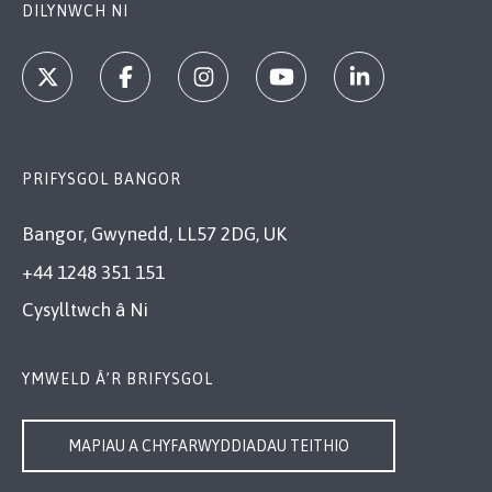
DILYNWCH NI
PRIFYSGOL BANGOR
Bangor, Gwynedd, LL57 2DG, UK
+44 1248 351 151
Cysylltwch â Ni
YMWELD Â’R BRIFYSGOL
MAPIAU A CHYFARWYDDIADAU TEITHIO