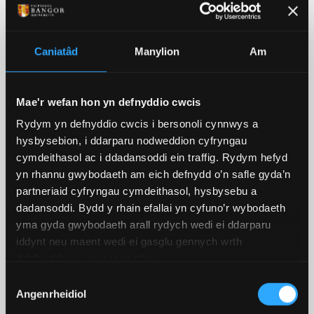
Yr Athro Andy Smith ,
Ysgol Gwyddorau Amgylcheddol a Naturiol
Caniatâd
Manylion
Am
Prifysgol Bangor
Mae'r wefan hon yn defnyddio cwcis
Rydym yn defnyddio cwcis i bersonoli cynnwys a
hysbysebion, i ddarparu nodweddion cyfryngau
cymdeithasol ac i ddadansoddi ein traffig. Rydym hefyd
yn rhannu gwybodaeth am eich defnydd o’n safle gyda’n
partneriaid cyfryngau cymdeithasol, hysbysebu a
dadansoddi. Bydd y rhain efallai yn cyfuno’r wybodaeth
yma gyda gwybodaeth arall rydych wedi ei ddarparu
iddynt neu maent wedi ei gasglu gennych wrth
ddefnyddio eu gwasanaethau.
Dewis
Angenrheidiol
Caniatâd