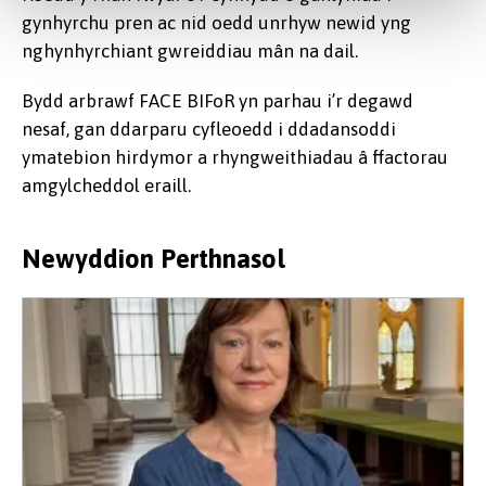
gynhyrchu pren ac nid oedd unrhyw newid yng
nghynhyrchiant gwreiddiau mân na dail.
Bydd arbrawf FACE BIFoR yn parhau i’r degawd
nesaf, gan ddarparu cyfleoedd i ddadansoddi
ymatebion hirdymor a rhyngweithiadau â ffactorau
amgylcheddol eraill.
Newyddion Perthnasol