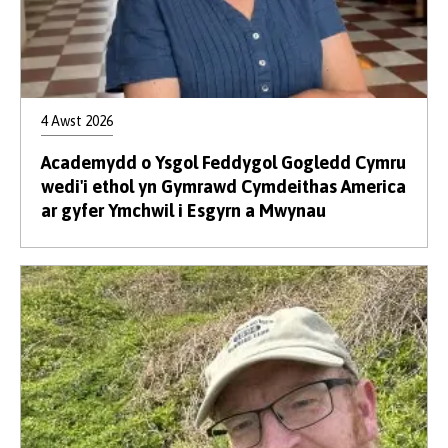
4 Awst 2026
Academydd o Ysgol Feddygol Gogledd Cymru
wedi'i ethol yn Gymrawd Cymdeithas America
ar gyfer Ymchwil i Esgyrn a Mwynau