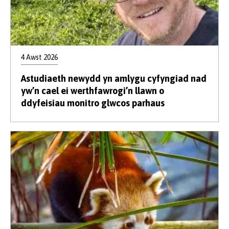
4 Awst 2026
Astudiaeth newydd yn amlygu cyfyngiad nad
yw’n cael ei werthfawrogi’n llawn o
ddyfeisiau monitro glwcos parhaus