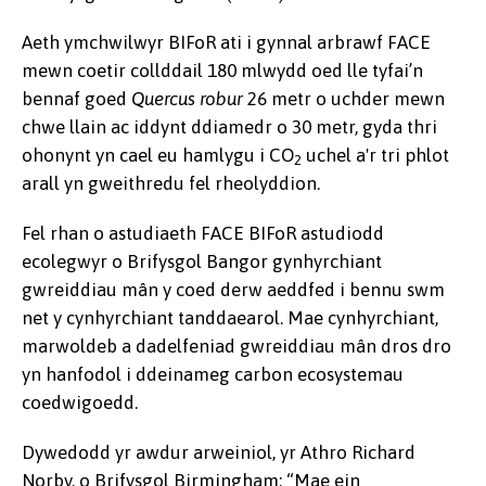
Aeth ymchwilwyr BIFoR ati i gynnal arbrawf FACE
mewn coetir collddail 180 mlwydd oed lle tyfai’n
bennaf goed
Quercus robur
26 metr o uchder mewn
chwe llain ac iddynt ddiamedr o 30 metr, gyda thri
ohonynt yn cael eu hamlygu i CO
uchel a'r tri phlot
2
arall yn gweithredu fel rheolyddion.
Fel rhan o astudiaeth FACE BIFoR astudiodd
ecolegwyr o Brifysgol Bangor gynhyrchiant
gwreiddiau mân y coed derw aeddfed i bennu swm
net y cynhyrchiant tanddaearol. Mae cynhyrchiant,
marwoldeb a dadelfeniad gwreiddiau mân dros dro
yn hanfodol i ddeinameg carbon ecosystemau
coedwigoedd.
Dywedodd yr awdur arweiniol, yr Athro Richard
Norby, o Brifysgol Birmingham: “Mae ein