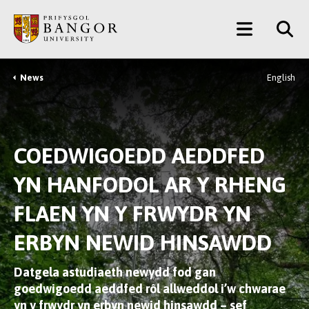
Neidio
Main
i’r
Prif
Menu
Gynnwys
News
English
Breadcrumb
COEDWIGOEDD AEDDFED
YN HANFODOL AR Y RHENG
FLAEN YN Y FRWYDR YN
ERBYN NEWID HINSAWDD
Datgela astudiaeth newydd fod gan
goedwigoedd aeddfed rôl allweddol i’w chwarae
yn y frwydr yn erbyn newid hinsawdd – sef