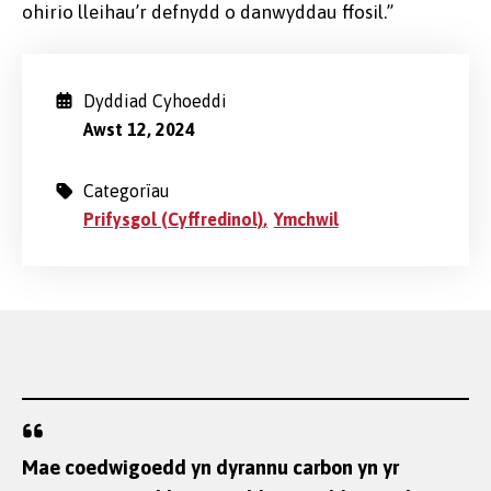
ohirio lleihau’r defnydd o danwyddau ffosil.”
Dyddiad Cyhoeddi
Awst 12, 2024
Categorïau
Prifysgol (Cyffredinol)
Ymchwil
Mae coedwigoedd yn dyrannu carbon yn yr