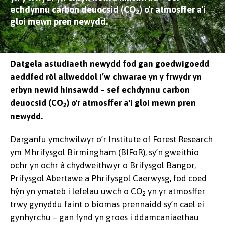
echdynnu carbon deuocsid (CO
) o'r atmosffer a'i
2
gloi mewn pren newydd.
Datgela astudiaeth newydd fod gan goedwigoedd
aeddfed rôl allweddol i’w chwarae yn y frwydr yn
erbyn newid hinsawdd – sef echdynnu carbon
deuocsid (CO
) o'r atmosffer a'i gloi mewn pren
2
newydd.
Darganfu ymchwilwyr o’r Institute of Forest Research
ym Mhrifysgol Birmingham (BIFoR), sy’n gweithio
ochr yn ochr â chydweithwyr o Brifysgol Bangor,
Prifysgol Abertawe a Phrifysgol Caerwysg, fod coed
hŷn yn ymateb i lefelau uwch o CO
yn yr atmosffer
2
trwy gynyddu faint o biomas prennaidd sy’n cael ei
gynhyrchu – gan fynd yn groes i ddamcaniaethau