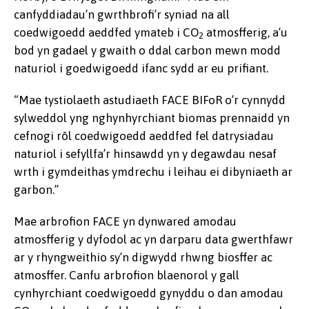
canfyddiadau’n gwrthbrofi’r syniad na all
coedwigoedd aeddfed ymateb i CO
atmosfferig, a’u
2
bod yn gadael y gwaith o ddal carbon mewn modd
naturiol i goedwigoedd ifanc sydd ar eu prifiant.
“Mae tystiolaeth astudiaeth FACE BIFoR o’r cynnydd
sylweddol yng nghynhyrchiant biomas prennaidd yn
cefnogi rôl coedwigoedd aeddfed fel datrysiadau
naturiol i sefyllfa’r hinsawdd yn y degawdau nesaf
wrth i gymdeithas ymdrechu i leihau ei dibyniaeth ar
garbon.”
Mae arbrofion FACE yn dynwared amodau
atmosfferig y dyfodol ac yn darparu data gwerthfawr
ar y rhyngweithio sy’n digwydd rhwng biosffer ac
atmosffer. Canfu arbrofion blaenorol y gall
cynhyrchiant coedwigoedd gynyddu o dan amodau