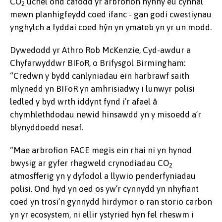
CO
uchel ond cafodd yr arbrofion hynny eu cynnal
2
mewn planhigfeydd coed ifanc - gan godi cwestiynau
ynghylch a fyddai coed hŷn yn ymateb yn yr un modd.
Dywedodd yr Athro Rob McKenzie, Cyd-awdur a
Chyfarwyddwr BIFoR, o Brifysgol Birmingham:
“Credwn y bydd canlyniadau ein harbrawf saith
mlynedd yn BIFoR yn amhrisiadwy i lunwyr polisi
ledled y byd wrth iddynt fynd i’r afael â
chymhlethdodau newid hinsawdd yn y misoedd a’r
blynyddoedd nesaf.
“Mae arbrofion FACE megis ein rhai ni yn hynod
bwysig ar gyfer rhagweld crynodiadau CO
2
atmosfferig yn y dyfodol a llywio penderfyniadau
polisi. Ond hyd yn oed os yw’r cynnydd yn nhyfiant
coed yn trosi’n gynnydd hirdymor o ran storio carbon
yn yr ecosystem, ni ellir ystyried hyn fel rheswm i