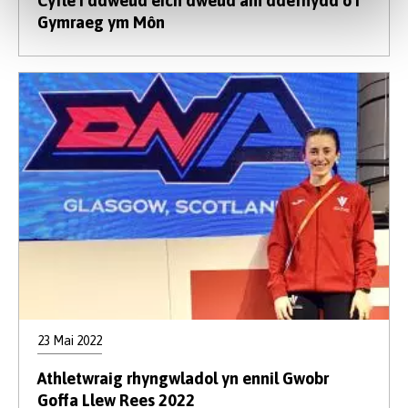
Cyfle i ddweud eich dweud am ddefnydd o’r
Gymraeg ym Môn
23 Mai 2022
Athletwraig rhyngwladol yn ennil Gwobr
Goffa Llew Rees 2022