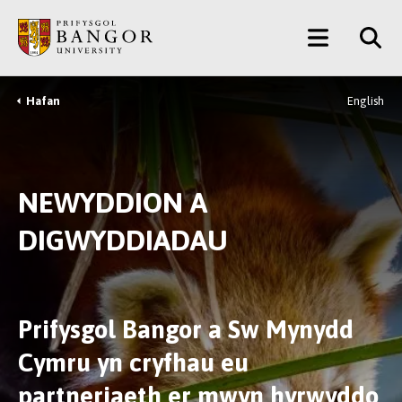
Neidio
Main
i’r
Prif
Menu
Gynnwys
Hafan
English
Breadcrumb
NEWYDDION A
DIGWYDDIADAU
Prifysgol Bangor a Sw Mynydd
Cymru yn cryfhau eu
partneriaeth er mwyn hyrwyddo