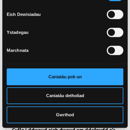
Cyfansoddiad emosiynol gan fyfyriwr yn cael
ei berfformio am y tro cyntaf mewn cyngerdd
Eich Dewisiadau
diwedd blwyddyn
Ystadegau
Marchnata
Caniatáu pob un
Caniatáu detholiad
Gwrthod
23 Mai 2022