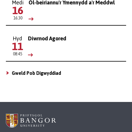
Medi
Ôl-beiriannu'r Ymennydd a'r Meddwl
16
16:30
Hyd
Diwrnod Agored
11
08:45
Gweld Pob Digwyddiad