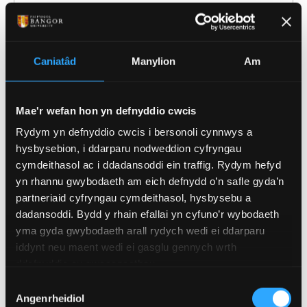
Adnoddau Iechyd Meddwl a Lles i Fyfyrwyr
Trwy Gyfrwng y Gymraeg yn Lansio yn Y
Senedd
Caniatâd
Manylion
Am
Mae'r wefan hon yn defnyddio cwcis
Rydym yn defnyddio cwcis i bersonoli cynnwys a
hysbysebion, i ddarparu nodweddion cyfryngau
cymdeithasol ac i ddadansoddi ein traffig. Rydym hefyd
yn rhannu gwybodaeth am eich defnydd o’n safle gyda’n
partneriaid cyfryngau cymdeithasol, hysbysebu a
dadansoddi. Bydd y rhain efallai yn cyfuno’r wybodaeth
yma gyda gwybodaeth arall rydych wedi ei ddarparu
iddynt neu maent wedi ei gasglu gennych wrth
ddefnyddio eu gwasanaethau.
Dewis
25 Mai 2022
Angenrheidiol
Caniatâd