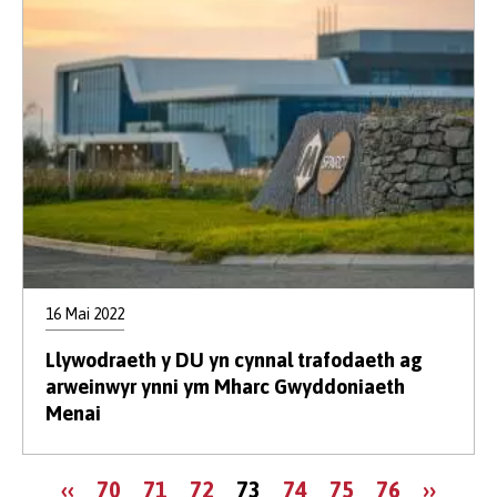
16 Mai 2022
Llywodraeth y DU yn cynnal trafodaeth ag
arweinwyr ynni ym Mharc Gwyddoniaeth
Menai
Tudaleniad
Tudalen
Page
Page
Page
Tudalen
Page
Page
Page
Tudale
‹‹
70
71
72
73
74
75
76
››