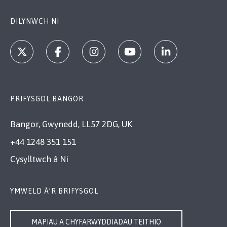
DILYNWCH NI
PRIFYSGOL BANGOR
Bangor, Gwynedd, LL57 2DG, UK
+44 1248 351 151
Cysylltwch â Ni
YMWELD Â’R BRIFYSGOL
MAPIAU A CHYFARWYDDIADAU TEITHIO