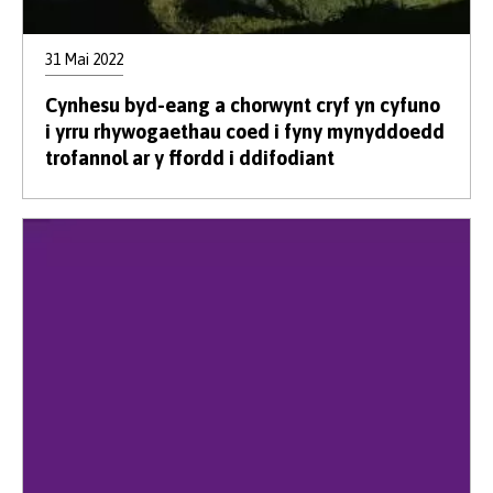
31 Mai 2022
Cynhesu byd-eang a chorwynt cryf yn cyfuno
i yrru rhywogaethau coed i fyny mynyddoedd
trofannol ar y ffordd i ddifodiant