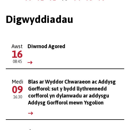
flaenorol
gyfredol
nesaf
Digwyddiadau
Awst
Diwrnod Agored
16
08:45
Medi
Blas ar Wyddor Chwaraeon ac Addysg
09
Gorfforol: sut y bydd llythrennedd
corfforol yn dylanwadu ar addysgu
16:30
Addysg Gorfforol mewn Ysgolion