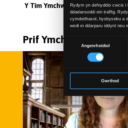
Y Tîm Ymchwil
Rydym yn defnyddio cwcis i 
ddadansoddi ein traffig. Ryd
cymdeithasol, hysbysebu a d
wedi ei ddarparu iddynt neu
Prif Ymchwilydd
Dewis
Angenrheidiol
Caniatâd
Gwrthod