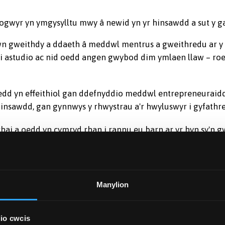
nogwyr yn ymgysylltu mwy â newid yn yr hinsawdd a sut y ga
n gweithdy a ddaeth â meddwl mentrus a gweithredu ar y 
i’i astudio ac nid oedd angen gwybod dim ymlaen llaw – 
dd yn effeithiol gan ddefnyddio meddwl entrepreneuraidd.
insawdd, gan gynnwys y rhwystrau a'r hwyluswyr i gyfathr
hai a oedd yn cymryd rhan i rannu eu barn ar yr hyn sy'n
n gwneud iddynt ymgysylltu a sut y byddent yn bersonol y
g Fenter a gyflwynodd y Gweithdy Lego. Gwahoddwyd y rha
p yr hyn yr oedd yn ei gynrychioli.
Manylion
io cwcis