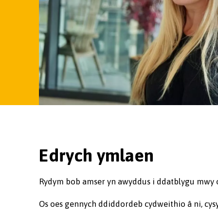
Edrych ymlaen
Rydym bob amser yn awyddus i ddatblygu mwy o
Os oes gennych ddiddordeb cydweithio â ni, cysy