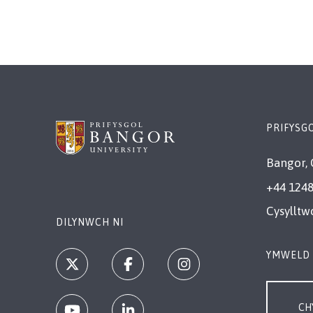
PRIFYSG
Bangor, 
+44 1248
Cysylltw
DILYNWCH NI
YMWELD 
CH