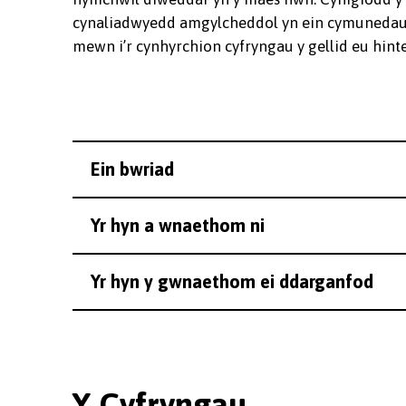
cynaliadwyedd amgylcheddol yn ein cymunedau 
mewn i’r cynhyrchion cyfryngau y gellid eu hin
Ein bwriad
Yr hyn a wnaethom ni
Yr hyn y gwnaethom ei ddarganfod
Y Cyfryngau