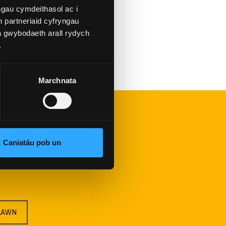
gau cymdeithasol ac i
 partneriaid cyfryngau
a gwybodaeth arall rydych
.
Marchnata
O THORA
Caniatáu pob un
, PRIFYSGOL
LLAWN