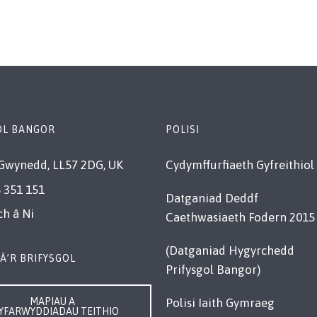
OL BANGOR
POLISI
Gwynedd, LL57 2DG, UK
Cydymffurfiaeth Gyfreithiol
 351 151
Datganiad Deddf
ch â Ni
Caethwasiaeth Fodern 2015
(Datganiad Hygyrchedd
Â’R BRIFYSGOL
Prifysgol Bangor)
MAPIAU A
Polisi Iaith Gymraeg
YFARWYDDIADAU TEITHIO