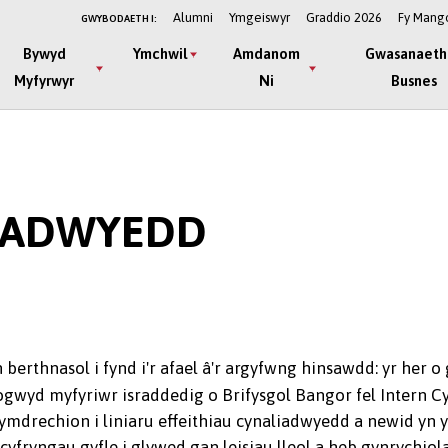
Alumni
Ymgeiswyr
Graddio 2026
Fy Mang
GWYBODAETH I:
Bywyd
Ymchwil
Amdanom
Gwasanaeth
Myfyrwyr
Ni
Busnes
IADWYEDD
 berthnasol i fynd i'r afael â'r argyfwng hinsawdd: yr her 
gwyd myfyriwr israddedig o Brifysgol Bangor fel Intern C
 ymdrechion i liniaru effeithiau cynaliadwyedd a newid yn
fryngau gyfle i glywed gan leisiau lleol a heb gynrychiola