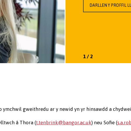
DARLLEN Y PROFFIL 
1
1
/
/
2
2
 ymchwil gweithredu ar y newid yn yr hinsawdd a chydwei
lltwch â Thora (
t.tenbrink@bangor.ac.uk
) neu Sofie (
s.a.r