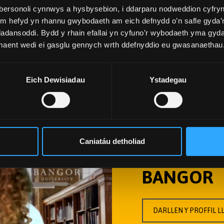
bersonoli cynnwys a hysbysebion, i ddarparu nodweddion cyfryn
ym hefyd yn rhannu gwybodaeth am eich defnydd o’n safle gyda’n
adansoddi. Bydd y rhain efallai yn cyfuno’r wybodaeth yma gyd
 maent wedi ei gasglu gennych wrth ddefnyddio eu gwasanaethau
Eich Dewisiadau
Ystadegau
YR ATHR
Caniatáu detholiad
TENBRINK
BANGOR
DARLLEN Y PROFFIL 