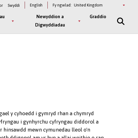
Select
English
Fy ngwlad:
or
Swyddi
a
country
au
Newyddion a
Graddio
Digwyddiadau
o gael y cyhoedd i gymryd rhan a chymryd
yfryngau i gynhyrchu cyfryngau diddorol a
 yr hinsawdd mewn cymunedau lleol o'n
eth ddigonol am yr hyn a allai weithio o ran