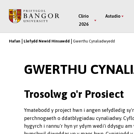
Neidio
i’r
Main
Clirio
Astudio
Prif
2026
Menu
Gynnwys
Hafan
Llefydd Newid Hinsawdd
Gwerthu Cynaliadwyedd
Breadcrumb
GWERTHU CYNAL
Trosolwg o'r Prosiect
Ymatebodd y project hwn i angen sefydledig sy'n
perchnogaeth o ddatblygiadau cynaliadwy. Cyflo
hygyrch i rannu'r hyn yr ydym wedi'i ddysgu am
hymchwil diweddar yn y maes hwn. Cynigiodd y cy