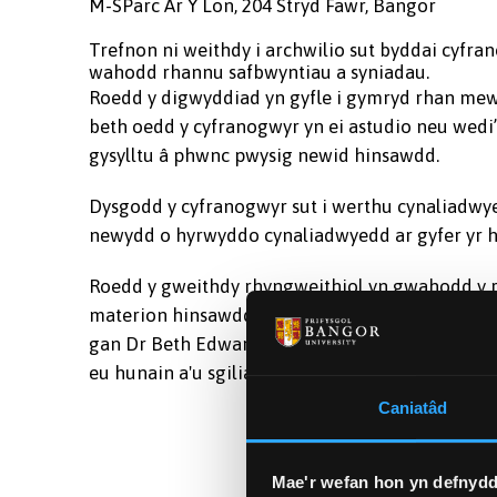
M-SParc Ar Y Lon, 204 Stryd Fawr, Bangor
Trefnon ni weithdy i archwilio sut byddai cyfra
wahodd rhannu safbwyntiau a syniadau.
Roedd y digwyddiad yn gyfle i gymryd rhan mew
beth oedd y cyfranogwyr yn ei astudio neu wed
gysylltu â phwnc pwysig newid hinsawdd.
Dysgodd y cyfranogwyr sut i werthu cynaliadwye
newydd o hyrwyddo cynaliadwyedd ar gyfer yr h
Roedd y gweithdy rhyngweithiol yn gwahodd y r
materion hinsawdd yn ogystal â'r hyn a fyddai'
gan Dr Beth Edwards, Cydlynydd Datblygu Addys
eu hunain a'u sgiliau, ac yna adrodd yn ôl i'r grŵ
Caniatâd
Mae'r wefan hon yn defnydd