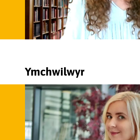
Ymchwilwyr