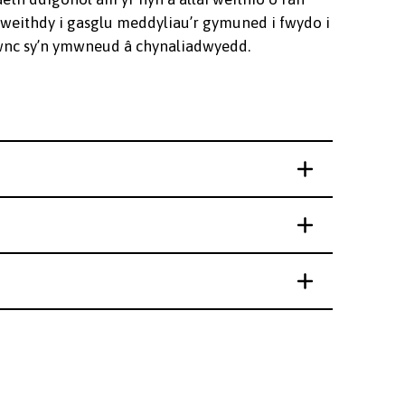
eithdy i gasglu meddyliau’r gymuned i fwydo i
pwnc sy’n ymwneud â chynaliadwyedd.