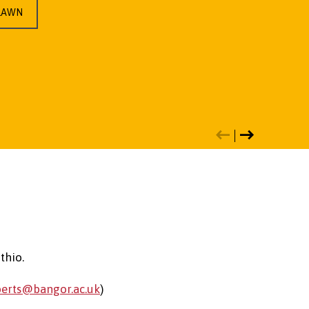
LLAWN
thio.
oberts@bangor.ac.uk
)