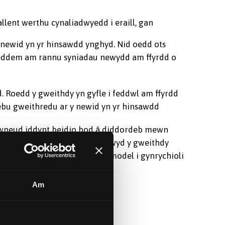
llent werthu cynaliadwyedd i eraill, gan
newid yn yr hinsawdd ynghyd. Nid oedd ots
roeddem am rannu syniadau newydd am ffyrdd o
 Roedd y gweithdy yn gyfle i feddwl am ffyrdd
ebu gweithredu ar y newid yn yr hinsawdd
 gwneud iddynt beidio bod â diddordeb mewn
n gwerthu cynaliadwyedd. Agorwyd y gweithdy
i a gymeroedd ran i wneud model i gynrychioli
Am