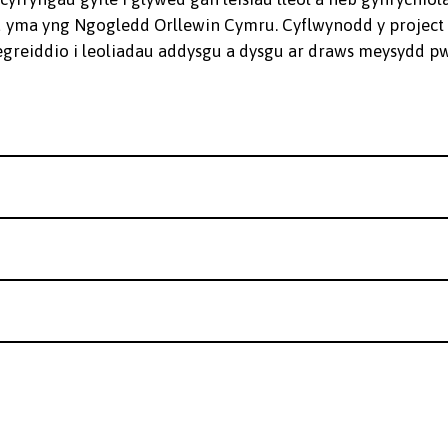
yma yng Ngogledd Orllewin Cymru. Cyflwynodd y project w
tegreiddio i leoliadau addysgu a dysgu ar draws meysydd 