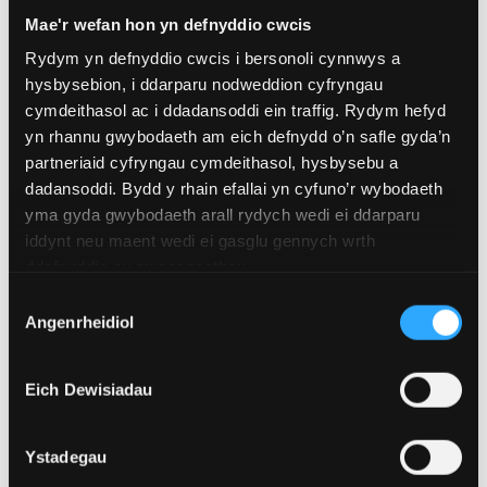
isel a llwybr ar gyfer defnydd pŵer isel.
Mae'r wefan hon yn defnyddio cwcis
Rydym yn defnyddio cwcis i bersonoli cynnwys a
Defnyddio anhrefn optegol
hysbysebion, i ddarparu nodweddion cyfryngau
cymdeithasol ac i ddadansoddi ein traffig. Rydym hefyd
Mae anhrefn wedi denu cryn ddiddordeb ymchwil
yn rhannu gwybodaeth am eich defnydd o’n safle gyda’n
oherwydd ei gymwysiadau mewn cyfathrebu cyflym,
partneriaid cyfryngau cymdeithasol, hysbysebu a
gatiau rhesymeg, adlewyrchyddion parth amser
dadansoddi. Bydd y rhain efallai yn cyfuno’r wybodaeth
yma gyda gwybodaeth arall rydych wedi ei ddarparu
optegol, LIDARs a chynhyrchwyr rhifau ar hap. Mae'n
iddynt neu maent wedi ei gasglu gennych wrth
well defnyddio anhrefn â chymhlethdod uchel, lled
ddefnyddio eu gwasanaethau.
band eang a dim llofnod oedi amser ar gyfer y rhan
Dewis
fwyaf o'i gymwysiadau. Gwnaed ymdrechion
Angenrheidiol
Caniatâd
sylweddol i sicrhau'r anhrefn gorau.
Eich Dewisiadau
Ffotoneg Integredig a phlasmoneg
gweithredol
Ystadegau
Mae technoleg Cylched Integredig Ffotonig yn sector