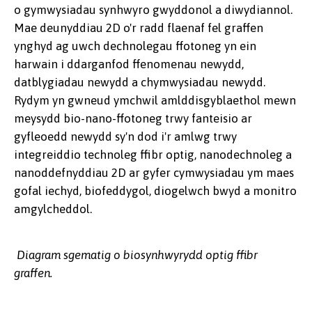
o gymwysiadau synhwyro gwyddonol a diwydiannol.
Mae deunyddiau 2D o'r radd flaenaf fel graffen
ynghyd ag uwch dechnolegau ffotoneg yn ein
harwain i ddarganfod ffenomenau newydd,
datblygiadau newydd a chymwysiadau newydd.
Rydym yn gwneud ymchwil amlddisgyblaethol mewn
meysydd bio-nano-ffotoneg trwy fanteisio ar
gyfleoedd newydd sy'n dod i'r amlwg trwy
integreiddio technoleg ffibr optig, nanodechnoleg a
nanoddefnyddiau 2D ar gyfer cymwysiadau ym maes
gofal iechyd, biofeddygol, diogelwch bwyd a monitro
amgylcheddol.
Diagram sgematig o biosynhwyrydd optig ffibr
graffen.