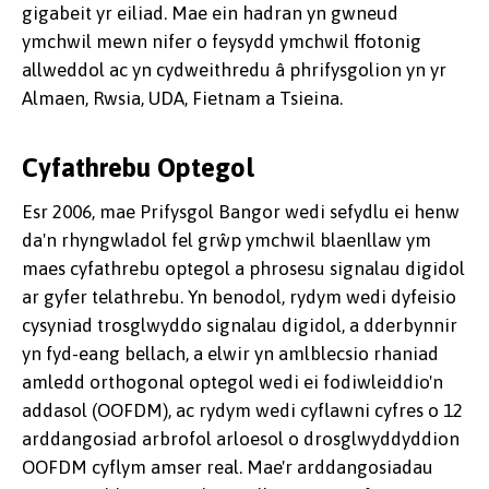
gigabeit yr eiliad. Mae ein hadran yn gwneud
ymchwil mewn nifer o feysydd ymchwil ffotonig
allweddol ac yn cydweithredu â phrifysgolion yn yr
Almaen, Rwsia, UDA, Fietnam a Tsieina.
Cyfathrebu Optegol
Esr 2006, mae Prifysgol Bangor wedi sefydlu ei henw
da'n rhyngwladol fel grŵp ymchwil blaenllaw ym
maes cyfathrebu optegol a phrosesu signalau digidol
ar gyfer telathrebu. Yn benodol, rydym wedi dyfeisio
cysyniad trosglwyddo signalau digidol, a dderbynnir
yn fyd-eang bellach, a elwir yn amlblecsio rhaniad
amledd orthogonal optegol wedi ei fodiwleiddio'n
addasol (OOFDM), ac rydym wedi cyflawni cyfres o 12
arddangosiad arbrofol arloesol o drosglwyddyddion
OOFDM cyflym amser real. Mae'r arddangosiadau