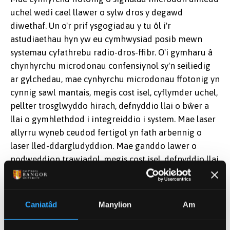
uchel wedi cael llawer o sylw dros y degawd
diwethaf. Un o'r prif ysgogiadau y tu ôl i'r
astudiaethau hyn yw eu cymhwysiad posib mewn
systemau cyfathrebu radio-dros-ffibr. O'i gymharu â
chynhyrchu microdonau confensiynol sy'n seiliedig
ar gylchedau, mae cynhyrchu microdonau ffotonig yn
cynnig sawl mantais, megis cost isel, cyflymder uchel,
pellter trosglwyddo hirach, defnyddio llai o bŵer a
llai o gymhlethdod i integreiddio i system. Mae laser
allyrru wyneb ceudod fertigol yn fath arbennig o
laser lled-ddargludyddion. Mae ganddo lawer o
nodweddion trawiadol, megis cost isel, defnyddio llai
o bŵer, proffil paladr crwn, gweithrediad modd
hydredol unigol, rhwyddineb saernïo a hirhoedledd,
felly, mae cynhyrchu signal ffotonig microdonau'n
Caniatâd
Manylion
Am
seiliedig ar laser allyrru wyneb ceudod fertigol sydd
wedi ei chwistrellu'n optegol yn cynnig llwybr cost