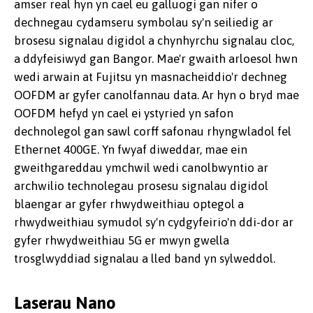
amser real hyn yn cael eu galluogi gan nifer o
dechnegau cydamseru symbolau sy'n seiliedig ar
brosesu signalau digidol a chynhyrchu signalau cloc,
a ddyfeisiwyd gan Bangor. Mae'r gwaith arloesol hwn
wedi arwain at Fujitsu yn masnacheiddio'r dechneg
OOFDM ar gyfer canolfannau data. Ar hyn o bryd mae
OOFDM hefyd yn cael ei ystyried yn safon
dechnolegol gan sawl corff safonau rhyngwladol fel
Ethernet 400GE. Yn fwyaf diweddar, mae ein
gweithgareddau ymchwil wedi canolbwyntio ar
archwilio technolegau prosesu signalau digidol
blaengar ar gyfer rhwydweithiau optegol a
rhwydweithiau symudol sy'n cydgyfeirio'n ddi-dor ar
gyfer rhwydweithiau 5G er mwyn gwella
trosglwyddiad signalau a lled band yn sylweddol.
Laserau Nano