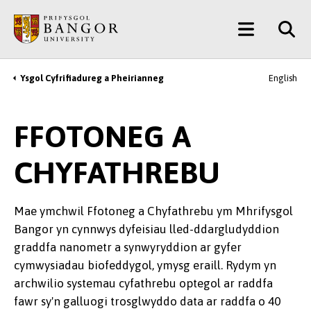
Neidio
Main
i’r
Prif
Menu
Gynnwys
Ysgol Cyfrifiadureg a Pheirianneg
English
Breadcrumb
FFOTONEG A
CHYFATHREBU
Mae ymchwil Ffotoneg a Chyfathrebu ym Mhrifysgol
Bangor yn cynnwys dyfeisiau lled-ddargludyddion
graddfa nanometr a synwyryddion ar gyfer
cymwysiadau biofeddygol, ymysg eraill. Rydym yn
archwilio systemau cyfathrebu optegol ar raddfa
fawr sy'n galluogi trosglwyddo data ar raddfa o 40