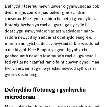
Defnyddir laserau mewn llawer o gymwysiadau bob
dydd megis ceir, disgiau pelydr glas ac i drin
canserau. Mae'r ymdrechion helaeth i greu dyfeisiau
ffotonig bychan yn cael eu gyrru gan y cyfle i
ddatblygu synwyryddion ac actiwadyddion nano-
raddfa newydd sy'n addas at ddefnydd eang, e.e.
monitro amgylcheddol, cymwysiadau bio-wyddonol
a meddygol. Mae Bangor yn gweithgynhyrchu'r
genhedlaeth nesaf o laserau sy'n cael eu gwneud i
fod yn llai na'r canfed ran o faint blewyn dynol. Mae
hyn yn arwain at gymwysiadau newydd cyffrous ar
gyfer y dechnoleg.
Defnyddio ffotoneg i gynhyrchu
microdonau
Mae cynhyrchu ffotonig o signalau microdon amledd