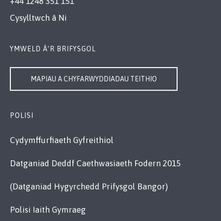
+44 1248 351 151
Cysylltwch â Ni
YMWELD Â’R BRIFYSGOL
MAPIAU A CHYFARWYDDIADAU TEITHIO
POLISI
Cydymffurfiaeth Gyfreithiol
Datganiad Deddf Caethwasiaeth Fodern 2015
(Datganiad Hygyrchedd Prifysgol Bangor)
Polisi Iaith Gymraeg