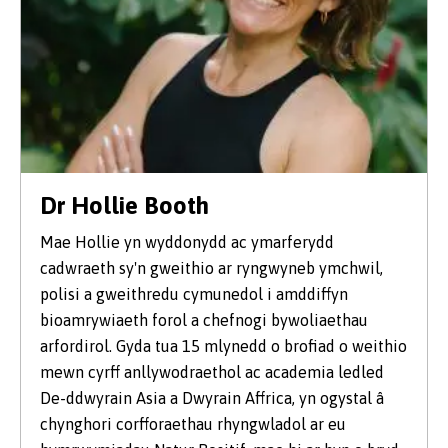
Dr Hollie Booth
Mae Hollie yn wyddonydd ac ymarferydd
cadwraeth sy'n gweithio ar ryngwyneb ymchwil,
polisi a gweithredu cymunedol i amddiffyn
bioamrywiaeth forol a chefnogi bywoliaethau
arfordirol. Gyda tua 15 mlynedd o brofiad o weithio
mewn cyrff anllywodraethol ac academia ledled
De-ddwyrain Asia a Dwyrain Affrica, yn ogystal â
chynghori corfforaethau rhyngwladol ar eu