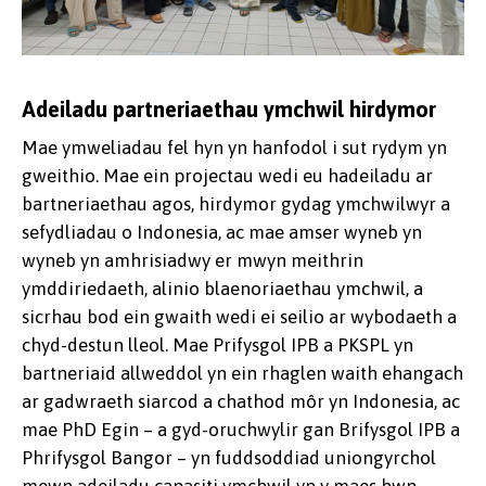
Adeiladu partneriaethau ymchwil hirdymor
Mae ymweliadau fel hyn yn hanfodol i sut rydym yn
gweithio. Mae ein projectau wedi eu hadeiladu ar
bartneriaethau agos, hirdymor gydag ymchwilwyr a
sefydliadau o Indonesia, ac mae amser wyneb yn
wyneb yn amhrisiadwy er mwyn meithrin
ymddiriedaeth, alinio blaenoriaethau ymchwil, a
sicrhau bod ein gwaith wedi ei seilio ar wybodaeth a
chyd-destun lleol. Mae Prifysgol IPB a PKSPL yn
bartneriaid allweddol yn ein rhaglen waith ehangach
ar gadwraeth siarcod a chathod môr yn Indonesia, ac
mae PhD Egin – a gyd-oruchwylir gan Brifysgol IPB a
Phrifysgol Bangor – yn fuddsoddiad uniongyrchol