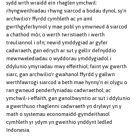
sydd wrth wraidd ein rhaglen ymchwil:
rhyngweithiadau rhwng siarcod a bodau dynol, sy'n
archwilio'r ffyrdd cymhleth ac yn aml
gwrthgyferbyniol y mae pobl yn ymwneud â siarcod
a chathod môr, o werth twristiaeth i werth
treuliannol i ofn; newid ymddygiad ar gyfer
cadwraeth, gan edrych ar sut y gellir defnyddio
mewnwelediadau o wyddorau ymddygiadol i
ddylunio ymyriadau mwy effeithiol; faint yw gwerth
siarc, gan archwilio'r gwahanol ffyrdd y gallwn
werthfawrogi siarcod a beth mae hynny’n ei olygu o
ran gwneud penderfyniadau cadwraethol; ac
ymchwil-i-effaith, gan ganolbwyntio ar sut i ddylunio
a gwerthuso rhaglenni cadwraeth yn drylwyr yn y
math o systemau economaidd-gymdeithasol
cymhleth yr ydym yn gweithio ynddynt ledled
Indonesia.