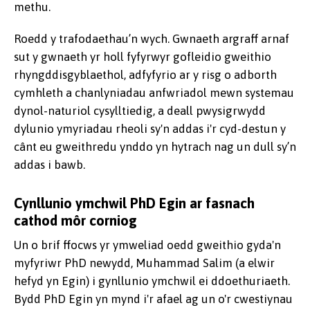
methu.
Roedd y trafodaethau’n wych. Gwnaeth argraff arnaf
sut y gwnaeth yr holl fyfyrwyr gofleidio gweithio
rhyngddisgyblaethol, adfyfyrio ar y risg o adborth
cymhleth a chanlyniadau anfwriadol mewn systemau
dynol-naturiol cysylltiedig, a deall pwysigrwydd
dylunio ymyriadau rheoli sy'n addas i'r cyd-destun y
cânt eu gweithredu ynddo yn hytrach nag un dull sy’n
addas i bawb.
Cynllunio ymchwil PhD Egin ar fasnach
cathod môr corniog
Un o brif ffocws yr ymweliad oedd gweithio gyda'n
myfyriwr PhD newydd, Muhammad Salim (a elwir
hefyd yn Egin) i gynllunio ymchwil ei ddoethuriaeth.
Bydd PhD Egin yn mynd i'r afael ag un o'r cwestiynau