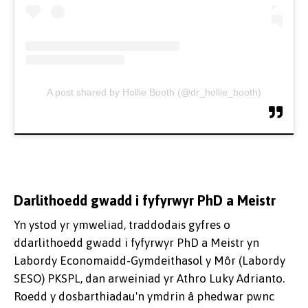
A post shared by Hollie Booth (@dr_hollie_booth)
Darlithoedd gwadd i fyfyrwyr PhD a Meistr
Yn ystod yr ymweliad, traddodais gyfres o
ddarlithoedd gwadd i fyfyrwyr PhD a Meistr yn
Labordy Economaidd-Gymdeithasol y Môr (Labordy
SESO) PKSPL, dan arweiniad yr Athro Luky Adrianto.
Roedd y dosbarthiadau'n ymdrin â phedwar pwnc