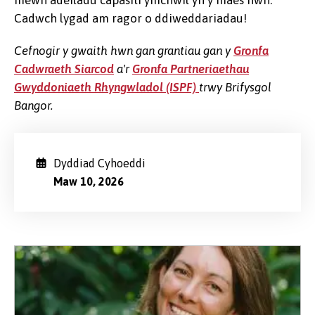
mewn adeiladu capasiti ymchwil yn y maes hwn.
Cadwch lygad am ragor o ddiweddariadau!
Cefnogir y gwaith hwn gan grantiau gan y
Gronfa
Cadwraeth Siarcod
a'r
Gronfa Partneriaethau
Gwyddoniaeth Rhyngwladol (ISPF)
trwy Brifysgol
Bangor.
Dyddiad Cyhoeddi
Maw 10, 2026