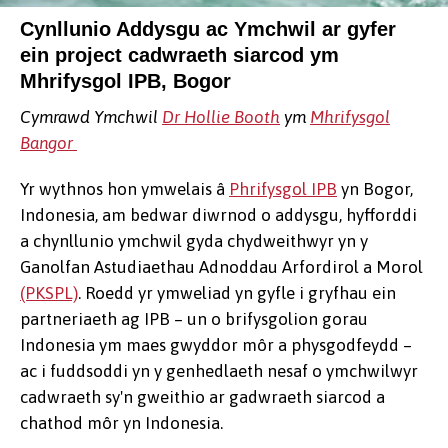
Cynllunio Addysgu ac Ymchwil ar gyfer
ein project cadwraeth siarcod ym
Mhrifysgol IPB, Bogor
Cymrawd Ymchwil
Dr Hollie Booth
ym
Mhrifysgol
Bangor
Yr wythnos hon ymwelais â
Phrifysgol IPB
yn Bogor,
Indonesia, am bedwar diwrnod o addysgu, hyfforddi
a chynllunio ymchwil gyda chydweithwyr yn y
Ganolfan Astudiaethau Adnoddau Arfordirol a Morol
(PKSPL)
. Roedd yr ymweliad yn gyfle i gryfhau ein
partneriaeth ag IPB – un o brifysgolion gorau
Indonesia ym maes gwyddor môr a physgodfeydd –
ac i fuddsoddi yn y genhedlaeth nesaf o ymchwilwyr
cadwraeth sy'n gweithio ar gadwraeth siarcod a
chathod môr yn Indonesia.