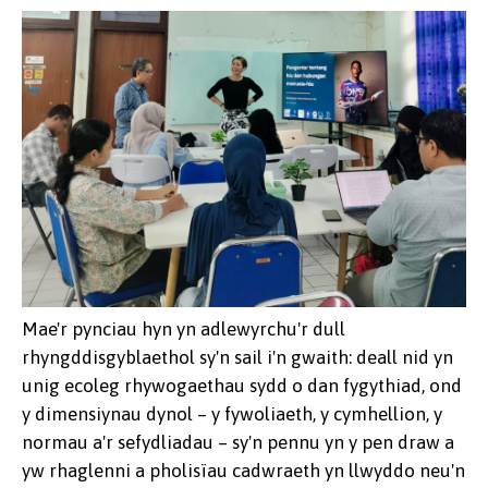
Mae'r pynciau hyn yn adlewyrchu'r dull
rhyngddisgyblaethol sy'n sail i'n gwaith: deall nid yn
unig ecoleg rhywogaethau sydd o dan fygythiad, ond
y dimensiynau dynol – y fywoliaeth, y cymhellion, y
normau a'r sefydliadau – sy'n pennu yn y pen draw a
yw rhaglenni a pholisïau cadwraeth yn llwyddo neu'n