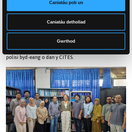
Caniatáu pob un
ddatblygu, a nodi ble a sut y gellir cynllunio
ymyriadau rheoli domestig ac ymyriadau rheoli lleol
i leihau marwoldeb wrth bysgota wrth gefnogi
Caniatáu detholiad
bywoliaeth arfordirol. Bydd yr ymchwil yn cynhyrchu
tystiolaeth sy'n bwydo'n uniongyrchol i brosesau
Gwrthod
polisi domestig a rhyngwladol, gan gynnwys helpu
llywodraeth Indonesia i gyflawni ei hymrwymiadau
polisi byd-eang o dan y CITES.