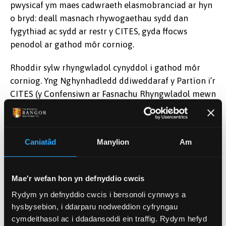
pwysicaf ym maes cadwraeth elasmobranciad ar hyn
o bryd: deall masnach rhywogaethau sydd dan
fygythiad ac sydd ar restr y CITES, gyda ffocws
penodol ar gathod môr corniog.
Rhoddir sylw rhyngwladol cynyddol i gathod môr
corniog. Yng Nghynhadledd ddiweddaraf y Partïon i’r
CITES (y Confensiwn ar Fasnachu Rhyngwladol mewn
Rhywogaethau sydd mewn Perygl), cymeradwywyd
cynigion i
drosglwyddo pob cath fôr corniog i
Atodiad I
– sy'n golygu gwaharddiad llwyr ar fasnach
Caniatâd
Manylion
Am
ryngwladol. Mae deall sut y gallai'r newidiadau
rheoleiddiol hyn ddatblygu'n ymarferol, a'r ffordd
orau o ymyrryd i gyflawni canlyniadau cadarnhaol i
Mae'r wefan hon yn defnyddio cwcis
boblogaethau cathod môr corniog a'r cymunedau
Rydym yn defnyddio cwcis i bersonoli cynnwys a
pysgota sy'n eu dal, yn hanfodol (am ragor o
hysbysebion, i ddarparu nodweddion cyfryngau
wybodaeth gefndirol ynglŷn â pham mae hyn yn
cymdeithasol ac i ddadansoddi ein traffig. Rydym hefyd
bwysig, gallwch ddarllen fy
mhapur
a’m
herthygl
ar