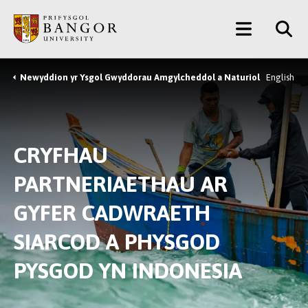
Neidio
Main
i’r
Prif
Menu
Gynnwys
Newyddion yr Ysgol Gwyddorau Amgylcheddol a Naturiol
English
Breadcrumb
CRYFHAU
PARTNERIAETHAU AR
GYFER CADWRAETH
SIARCOD A PHYSGOD
PYSGOD YN INDONESIA