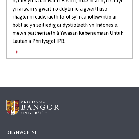
hymrwymiadau Natur Bositif, mae hi ar hyn o bryd
yn arwain y gwaith o ddylunio a gwerthuso
rhaglenni cadwraeth forol sy'n canolbwyntio ar
bobl ac yn seiliedig ar dystiolaeth yn Indonesia,
mewn partneriaeth â Yayasan Kebersamaan Untuk
Lautan a Phrifysgol IPB.
DILYNWCH NI