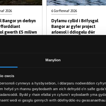
naf 2026
6 Gorffennaf 2026
ol Bangor yn derbyn
Dyfarnu cyllid i Brifysgol
yfforddiant
Bangor ar gyfer project
ol gwerth £5 miliwn
arloesol i ddiogelu dŵr
diriedolaeth
yfed
lme i ymchwilio i
u bywyd
Manylion
io cwcis
bersonoli cynnwys a hysbysebion, i ddarparu nodweddion cyfryn
ym hefyd yn rhannu gwybodaeth am eich defnydd o’n safle gyda’n
adansoddi. Bydd y rhain efallai yn cyfuno’r wybodaeth yma gyd
 maent wedi ei gasglu gennych wrth ddefnyddio eu gwasanaethau