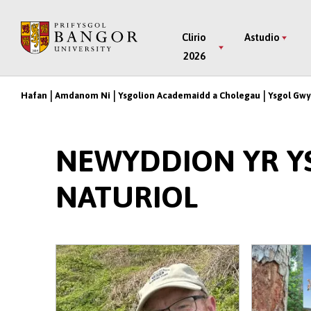
Neidio
i’r
Main
Clirio
Astudio
Prif
2026
Menu
Gynnwys
Hafan
Amdanom Ni
Ysgolion Academaidd a Cholegau
Ysgol Gwy
Breadcrumb
NEWYDDION YR 
NATURIOL