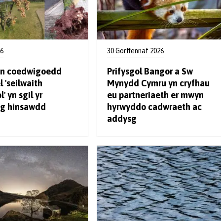
26
30 Gorffennaf 2026
rin coedwigoedd
Prifysgol Bangor a Sw
l 'seilwaith
Mynydd Cymru yn cryfhau
' yn sgil yr
eu partneriaeth er mwyn
ng hinsawdd
hyrwyddo cadwraeth ac
addysg