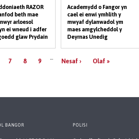
yddoniaeth RAZOR
Academydd o Fangor yn
anfod beth mae
cael ei enwi ymhlith y
wyr arloesol
mwyaf dylanwadol ym
yn ei wneud i adfer
maes amgylcheddol y
oedd glaw Prydain
Deyrnas Unedig
Tudaleniad
…
age
Page
Page
Page
Tudalen
Tudalen
7
8
9
Nesaf ›
Olaf »
nesaf
ddiwethaf
OL BANGOR
POLISI