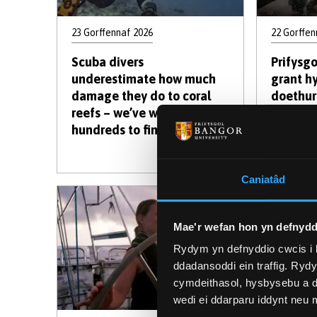
23 Gorffennaf 2026
22 Gorffen
Scuba divers
Prifysg
underestimate how much
grant h
damage they do to coral
doethur
reefs – we’ve watched
gan Ymd
hundreds to find out why
Leverhu
rythma
Caniatâd
Mae'r wefan hon yn defnydd
Rydym yn defnyddio cwcis i 
ddadansoddi ein traffig. Ryd
cymdeithasol, hysbysebu a d
wedi ei ddarparu iddynt neu