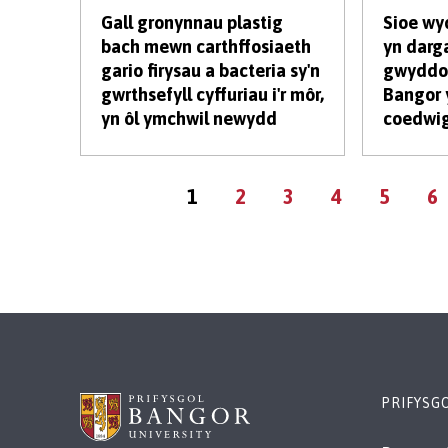
Gall gronynnau plastig
Sioe w
bach mewn carthffosiaeth
yn darg
gario firysau a bacteria sy'n
gwyddon
gwrthsefyll cyffuriau i'r môr,
Bangor 
yn ôl ymchwil newydd
coedwig
Tudalen
Page
Page
Page
Page
P
1
2
3
4
5
6
gyfredol
PRIFYSG