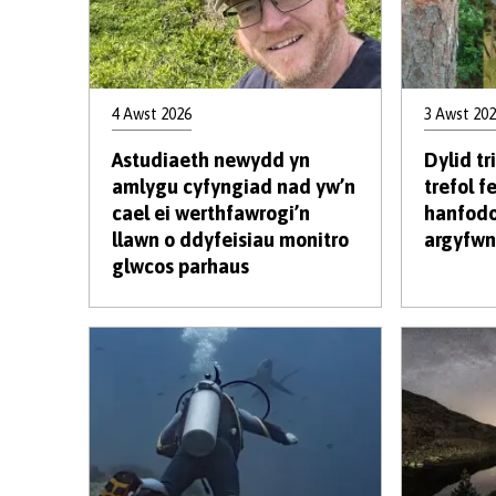
4 Awst 2026
3 Awst 20
Astudiaeth newydd yn
Dylid t
amlygu cyfyngiad nad yw’n
trefol fe
cael ei werthfawrogi’n
hanfodol
llawn o ddyfeisiau monitro
argyfw
glwcos parhaus