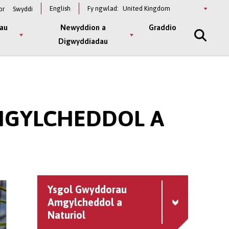
Select
English
Fy ngwlad:
or
Swyddi
a
country
au
Newyddion a
Graddio
Digwyddiadau
MGYLCHEDDOL A
Ysgol Gwyddorau
Amgylcheddol a
Naturiol