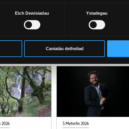
n 2026
16 Mehefin 2026
Eich Dewisiadau
Ystadegau
 ffermwyr Cymru i
A all trychfilod brodorol
 profiad o
helpu rheoli rhywogaethau
rwydd artiffisial a
planhigion ymledol sy'n
legau digidol
bygwth coetiroedd Cymru?
mchwilwyr yn y
Caniatáu detholiad
pontio sero net
n 2026
5 Mehefin 2026