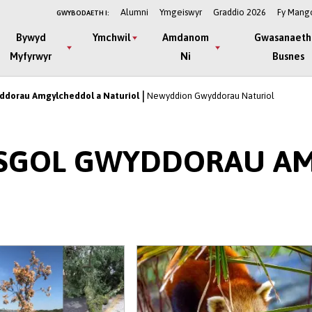
Alumni
Ymgeiswyr
Graddio 2026
Fy Mang
GWYBODAETH I:
Bywyd
Ymchwil
Amdanom
Gwasanaeth
Myfyrwyr
Ni
Busnes
ddorau Amgylcheddol a Naturiol
Newyddion Gwyddorau Naturiol
YSGOL GWYDDORAU A