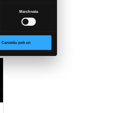
Marchnata
Caniatáu pob un