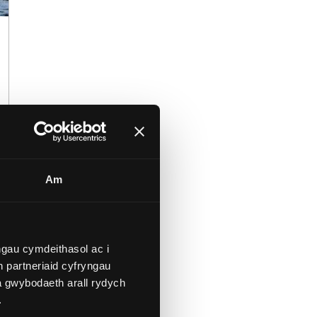
Am
gau cymdeithasol ac i
 partneriaid cyfryngau
a gwybodaeth arall rydych
.