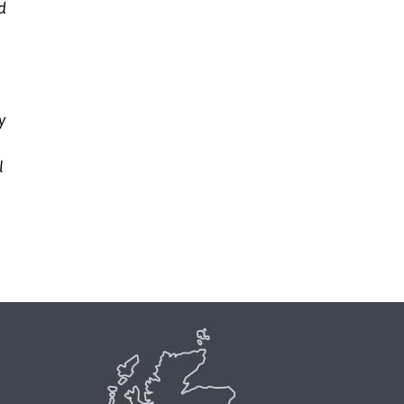
d
y
l