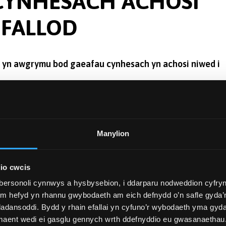
 CYNHESACH ACHOSI
DFALLOD
yn awgrymu bod gaeafau cynhesach yn achosi niwed i
or mae gaeafau cynhesach o ganlyniad i newid hinsawdd yn
nifeiliaid sy'n dibynnu ar ffynonellau gwres allanol, megis 
Manylion
fallod cyffredin y muriau o boblogaeth a gyflwynwyd yn
io cwcis
gu arferol.
bersonoli cynnwys a hysbysebion, i ddarparu nodweddion cyfryn
ym hefyd yn rhannu gwybodaeth am eich defnydd o’n safle gyda’n
rymedd cynhesu gaeafol ar weithgarwch, cyflwr y corff, a
adansoddi. Bydd y rhain efallai yn cyfuno’r wybodaeth yma gyd
ath gwahanol o foleciwlau o'r enw radicalau rhydd a
 maent wedi ei gasglu gennych wrth ddefnyddio eu gwasanaethau