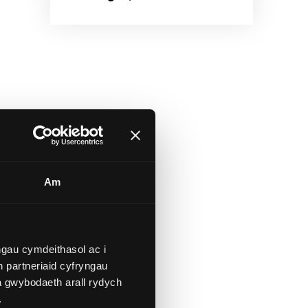
yr
Am
gau cymdeithasol ac i
 partneriaid cyfryngau
a gwybodaeth arall rydych
.