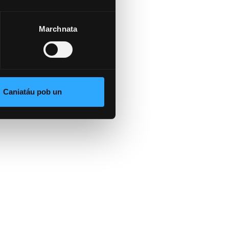
d
Marchnata
b.
a,
l,
Caniatáu pob un