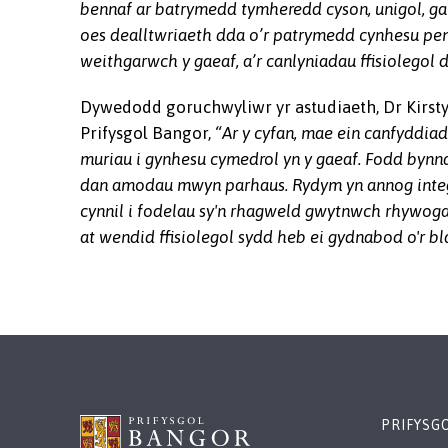
bennaf ar batrymedd tymheredd cyson, unigol, ga
oes dealltwriaeth dda o’r patrymedd cynhesu peno
weithgarwch y gaeaf, a’r canlyniadau ffisiolegol d
Dywedodd goruchwyliwr yr astudiaeth, Dr Kirst
Prifysgol Bangor,
“Ar y cyfan, mae ein canfyddi
muriau i gynhesu cymedrol yn y gaeaf. Fodd bynnag
dan amodau mwyn parhaus. Rydym yn annog integr
cynnil i fodelau sy'n rhagweld gwytnwch rhywoga
at wendid ffisiolegol sydd heb ei gydnabod o'r bl
PRIFYSG