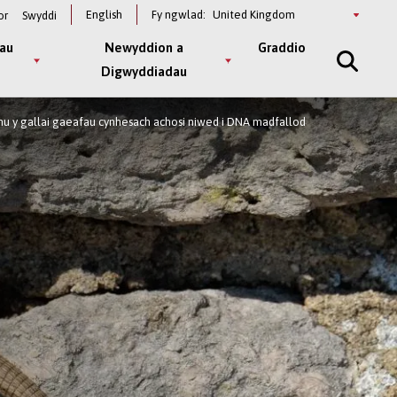
Select
English
Fy ngwlad:
or
Swyddi
a
country
au
Newyddion a
Graddio
Digwyddiadau
 y gallai gaeafau cynhesach achosi niwed i DNA madfallod