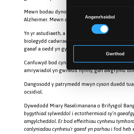
Dewis
Mewn bodau dynol, credir bod straen ocsidiol yn 
Angenrheidiol
Caniatâd
Alzheimer. Mewn anifeiliaid, mae’n gysylltiedig â 
Yn yr astudiaeth, a gyhoeddwyd yn y
Journal of 
biolegydd cadwraeth, amlygwyd y madfallod i da
gaeaf a oedd yn gynnes ac yn fwyn yn gyson, a 
Gwrthod
Canfuwyd bod cynhesu mwyn a chyson yn cynyd
amrywiadol yn gwneud hynny, gan awgrymu bod 
Dangosodd y patrymedd mwyn cyson duedd tuag 
ocsidiol.
Dywedodd Miary Raselimanana o Brifysgol Ban
bygythiad sylweddol i ectothermiaid sy’n gaeafgy
amgylcheddol. Er bod effeithiau cynhesu tymhora
canlyniadau cynhesu'r gaeaf yn parhau i fod heb