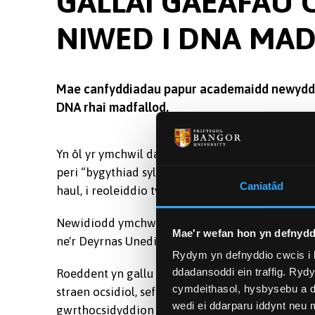
GALLAI GAEAFAU
NIWED I DNA MA
Mae canfyddiadau papur academaidd newydd 
DNA rhai madfallod.
Yn ôl yr ymchwil dan arweiniad Prifysgol Bang
peri “bygythiad sylweddol” i
ectothermiaid,
sef a
Caniatâd
haul, i reoleiddio tymheredd eu corff.
Newidiodd ymchwilwyr dymheredd arbrofol i fad
Mae'r wefan hon yn defnydd
ne'r Deyrnas Unedig yn ystod eu cyfnod gaeafgys
Rydym yn defnyddio cwcis i 
ddadansoddi ein traffig. Ryd
Roeddent yn gallu asesu effeithiau gwahanol bat
cymdeithasol, hysbysebu a d
straen ocsidiol, sef anghydbwysedd rhwng dau f
wedi ei ddarparu iddynt neu
gwrthocsidyddion mewn ffurfiau bywyd.