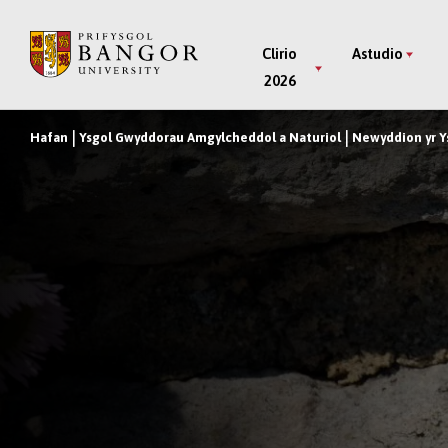
Neidio
i’r
Main
Clirio
Astudio
Prif
2026
Menu
Gynnwys
Hafan
Ysgol Gwyddorau Amgylcheddol a Naturiol
Newyddion yr Y
Breadcrumb