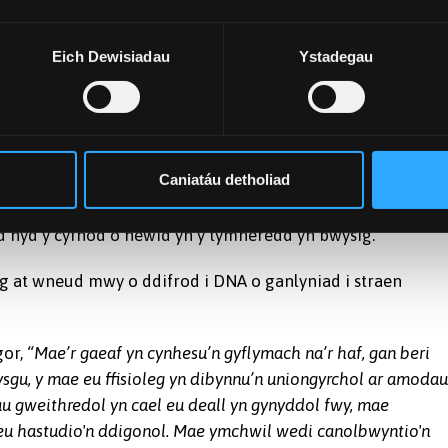
gysylltiedig â datblygiad canser, clefyd Parkinson a chlefy
Eich Dewisiadau
Ystadegau
heneiddio, lleihad yn y gallu i oroesi, a llai o ffrwythlonde
Experimental Biology
ac o dan arweiniad Miary Raselimanan
ir triniaeth am 3 mis a hanner, sef gaeaf oer nodweddiado
thymheredd gaeaf a oedd yn amrywio.
Caniatáu detholiad
du gweithgarwch yn sylweddol, ond nid oedd y patrymedd
hyd y cyfnod o newid yn y tymheredd yn bwysig.
at wneud mwy o ddifrod i DNA o ganlyniad i straen
gor,
“Mae’r gaeaf yn cynhesu’n gyflymach na’r haf, gan beri
sgu, y mae eu ffisioleg yn dibynnu’n uniongyrchol ar amodau
u gweithredol yn cael eu deall yn gynyddol fwy, mae
 eu hastudio'n ddigonol. Mae ymchwil wedi canolbwyntio'n