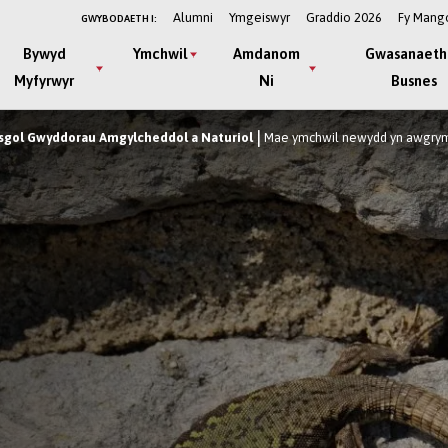
Alumni
Ymgeiswyr
Graddio 2026
Fy Mang
GWYBODAETH I:
Bywyd
Ymchwil
Amdanom
Gwasanaeth
Myfyrwyr
Ni
Busnes
sgol Gwyddorau Amgylcheddol a Naturiol
Mae ymchwil newydd yn awgrymu