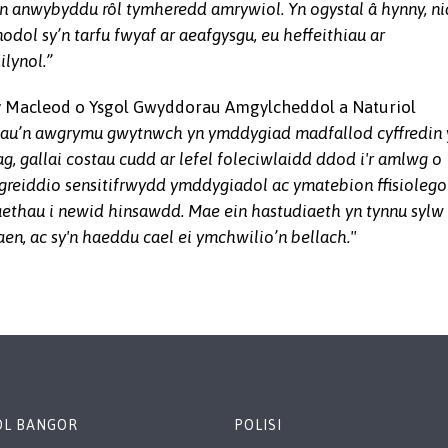
n anwybyddu rôl tymheredd amrywiol. Yn ogystal â hynny, ni
dol sy’n tarfu fwyaf ar aeafgysgu, eu heffeithiau ar
ilynol.”
y Macleod o Ysgol Gwyddorau Amgylcheddol a Naturiol
adau’n awgrymu gwytnwch yn ymddygiad madfallod cyffredin 
, gallai costau cudd ar lefel foleciwlaidd ddod i'r amlwg o
eiddio sensitifrwydd ymddygiadol ac ymatebion ffisiolego
ethau i newid hinsawdd. Mae ein hastudiaeth yn tynnu sylw
aen, ac sy'n haeddu cael ei ymchwilio’n bellach."
OL BANGOR
POLISI