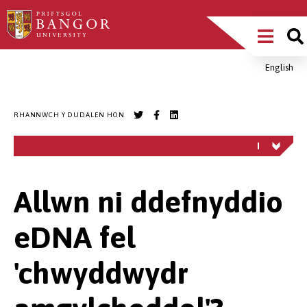
Sgipiwch
Main
i’r
prif
Menu
gynnwys
English
Breadcrumb
RHANNWCH Y DUDALEN HON
Allwn ni ddefnyddio
eDNA fel
'chwyddwydr