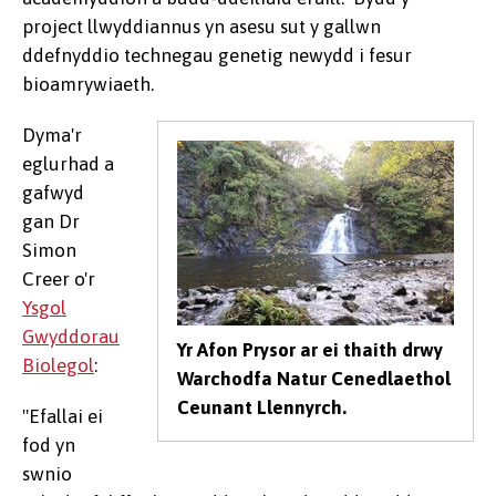
project llwyddiannus yn asesu sut y gallwn
ddefnyddio technegau genetig newydd i fesur
bioamrywiaeth.
Dyma'r
eglurhad a
gafwyd
gan Dr
Simon
Creer o'r
Ysgol
Gwyddorau
Yr Afon Prysor ar ei thaith drwy
Biolegol
:
Warchodfa Natur Cenedlaethol
Ceunant Llennyrch.
"Efallai ei
fod yn
swnio