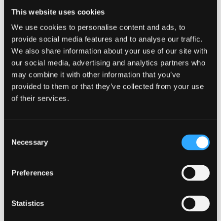
fioamrywiaeth mewn dalgylchoedd afonydd ac o'u
This website uses cookies
cwmpas. Mae deall y berthynas hon yn arbennig o
bwysig er mwyn asesu iechyd llynnoedd ac afonydd,
We use cookies to personalise content and ads, to
ein prif ffynonellau o ddŵr yfed ffres.
provide social media features and to analyse our traffic.
We also share information about your use of our site with
Er mwyn darganfod mwy, mae Dr Simon Creer a'i dîm
our social media, advertising and analytics partners who
wedi derbyn grant 'Highlight Topic' o £1.25M i
may combine it with other information that you’ve
weithio gyda'r Ganolfan Ecoleg a Hydroleg, Prifysgol
provided to them or that they’ve collected from your use
of their services.
Caerdydd, Prifysgol Birmingham a chydweithwyr
ledled y byd. Mae'r grant bedair blynedd hefyd yn
cynnwys nifer o fudd-ddeiliaid, yn cynnwys
Consent
Asiantaeth yr Amgylchedd, Adnoddau Naturiol Cymru
Necessary
Selection
a Llywodraeth Cymru.
Preferences
Meddai'r Athro Angela Hatton, cadeirydd Bwrdd
Gwyddoniaeth NERC: "Bwriad y cynllun cyllido
'Highlight Topics' yw rhoi mwy o ran i'r gymuned
Statistics
wyddonol yn y dasg o adnabod meysydd y mae angen