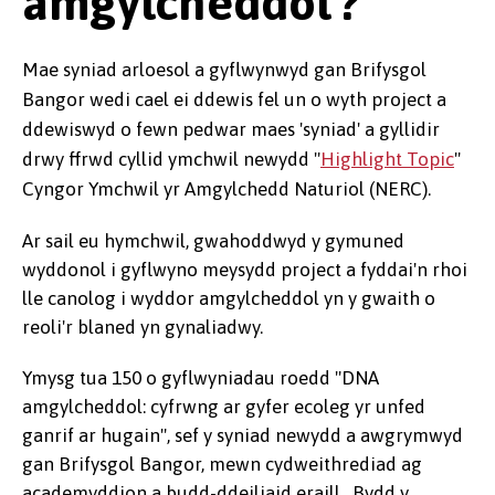
amgylcheddol'?
Mae syniad arloesol a gyflwynwyd gan Brifysgol
Bangor wedi cael ei ddewis fel un o wyth project a
ddewiswyd o fewn pedwar maes 'syniad' a gyllidir
drwy ffrwd cyllid ymchwil newydd "
Highlight Topic
"
Cyngor Ymchwil yr Amgylchedd Naturiol (NERC).
Ar sail eu hymchwil, gwahoddwyd y gymuned
wyddonol i gyflwyno meysydd project a fyddai'n rhoi
lle canolog i wyddor amgylcheddol yn y gwaith o
reoli'r blaned yn gynaliadwy.
Ymysg tua 150 o gyflwyniadau roedd "DNA
amgylcheddol: cyfrwng ar gyfer ecoleg yr unfed
ganrif ar hugain", sef y syniad newydd a awgrymwyd
gan Brifysgol Bangor, mewn cydweithrediad ag
academyddion a budd-ddeiliaid eraill. Bydd y