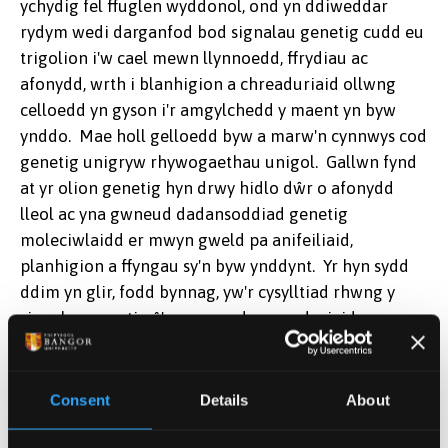
ychydig fel ffuglen wyddonol, ond yn ddiweddar
rydym wedi darganfod bod signalau genetig cudd eu
trigolion i'w cael mewn llynnoedd, ffrydiau ac
afonydd, wrth i blanhigion a chreaduriaid ollwng
celloedd yn gyson i'r amgylchedd y maent yn byw
ynddo. Mae holl gelloedd byw a marw'n cynnwys cod
genetig unigryw rhywogaethau unigol. Gallwn fynd
at yr olion genetig hyn drwy hidlo dŵr o afonydd
lleol ac yna gwneud dadansoddiad genetig
moleciwlaidd er mwyn gweld pa anifeiliaid,
planhigion a ffyngau sy'n byw ynddynt. Yr hyn sydd
ddim yn glir, fodd bynnag, yw'r cysylltiad rhwng y
signalau genetig â'r gymuned o greaduriaid a
phlanhigion byw, yn arbennig mewn afonydd, a ph'un
a ellir defnyddio'r signalau, neu 'DNA amgylcheddol'
fel math o 'chwyddwydr amgylcheddol' i ddeall sut
Consent
Details
About
mae gwahanol fathau o reoli tir yn effeithio ar