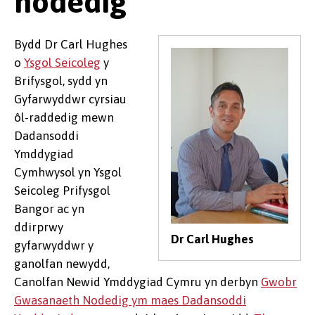
nodedig
Bydd Dr Carl Hughes
o
Ysgol Seicoleg
y
Brifysgol, sydd yn
Gyfarwyddwr cyrsiau
ôl-raddedig mewn
Dadansoddi
Ymddygiad
Cymhwysol yn Ysgol
Seicoleg Prifysgol
Bangor ac yn
ddirprwy
Dr Carl Hughes
gyfarwyddwr y
ganolfan newydd,
Canolfan Newid Ymddygiad Cymru yn derbyn
Gwobr
Gwasanaeth Nodedig ym maes Dadansoddi