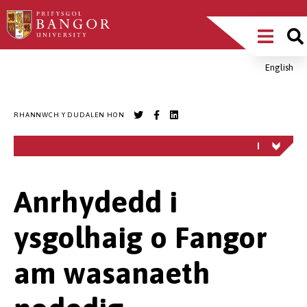
Sgipiwch
Main
i’r
prif
Menu
gynnwys
English
Breadcrumb
RHANNWCH Y DUDALEN HON
Anrhydedd i
ysgolhaig o Fangor
am wasanaeth