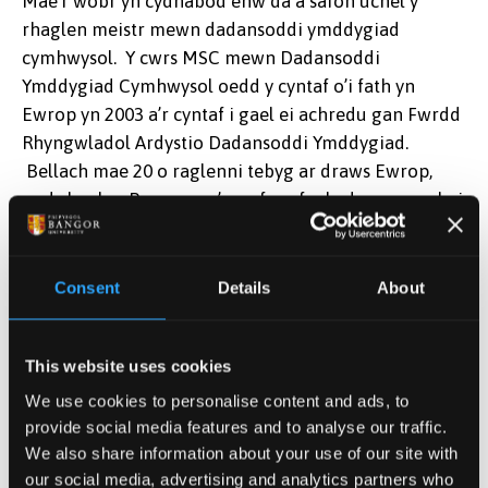
Mae’r wobr yn cydnabod enw da a safon uchel y
rhaglen meistr mewn dadansoddi ymddygiad
cymhwysol. Y cwrs MSC mewn Dadansoddi
Ymddygiad Cymhwysol oedd y cyntaf o’i fath yn
Ewrop yn 2003 a’r cyntaf i gael ei achredu gan Fwrdd
Rhyngwladol Ardystio Dadansoddi Ymddygiad.
Bellach mae 20 o raglenni tebyg ar draws Ewrop,
ond rhaglen Bangor yw’r un fwyaf o hyd, ac yn cael ei
dilyn gan dros 100 o fyfyrwyr ôl-radd ar hyn o bryd. Y
datblygiad diweddaraf yn y grŵp yw sefydlu
Canolfan Newid Ymddygiad Cymru.
Consent
Details
About
Mae Dadansoddi Ymddygiad yn ddull ar sail
tystiolaeth o helpu pobl mewn amrywiaeth o gyd-
This website uses cookies
destunau, er enghraifft, plant ag anghenion dysgu
We use cookies to personalise content and ads, to
ychwanegol, awtistiaeth, mewn addysg prif ffrwd a
provide social media features and to analyse our traffic.
lleoliadau addysg arbennig, byd busnes, ymddygiad
We also share information about your use of our site with
diogelwch, ymysg eraill. Mae dros 400 o fyfyrwyr a
our social media, advertising and analytics partners who