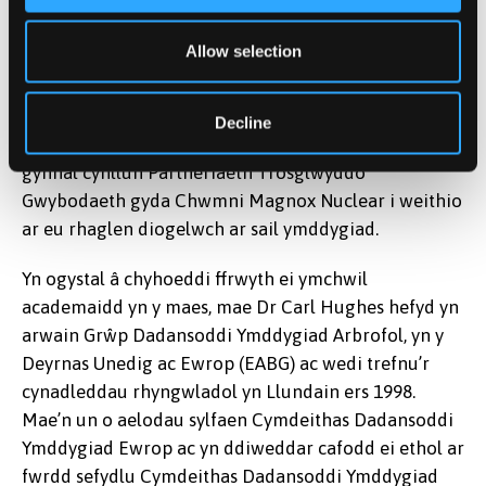
yng Nghymru, gan bwysleisio ymddygiad diogel, lles
a datblygu cynaliadwy. Ers agor ym mis Ionawr 2013,
Allow selection
mae Canolfan Newid Ymddygiad Cymru wedi cyflogi
7 o bobl ac wedi datblygu projectau gydag
amrywiaeth o fusnesau bach a chanolig a sefydliadau
Decline
mwy. Yn ddiweddar dyfarnwyd cyllid i’r ganolfan i
gynnal cynllun Partneriaeth Trosglwyddo
Gwybodaeth gyda Chwmni Magnox Nuclear i weithio
ar eu rhaglen diogelwch ar sail ymddygiad.
Yn ogystal â chyhoeddi ffrwyth ei ymchwil
academaidd yn y maes, mae Dr Carl Hughes hefyd yn
arwain Grŵp Dadansoddi Ymddygiad Arbrofol, yn y
Deyrnas Unedig ac Ewrop (EABG) ac wedi trefnu’r
cynadleddau rhyngwladol yn Llundain ers 1998.
Mae’n un o aelodau sylfaen Cymdeithas Dadansoddi
Ymddygiad Ewrop ac yn ddiweddar cafodd ei ethol ar
fwrdd sefydlu Cymdeithas Dadansoddi Ymddygiad