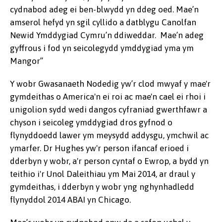
cydnabod adeg ei ben-blwydd yn ddeg oed. Mae’n
amserol hefyd yn sgil cyllido a datblygu Canolfan
Newid Ymddygiad Cymru’n ddiweddar. Mae’n adeg
gyffrous i fod yn seicolegydd ymddygiad yma ym
Mangor”
Y wobr Gwasanaeth Nodedig yw’r clod mwyaf y mae'r
gymdeithas o America'n ei roi ac mae'n cael ei rhoi i
unigolion sydd wedi dangos cyfraniad gwerthfawr a
chyson i seicoleg ymddygiad dros gyfnod o
flynyddoedd lawer ym meysydd addysgu, ymchwil ac
ymarfer. Dr Hughes yw'r person ifancaf erioed i
dderbyn y wobr, a'r person cyntaf o Ewrop, a bydd yn
teithio i'r Unol Daleithiau ym Mai 2014, ar draul y
gymdeithas, i dderbyn y wobr yng nghynhadledd
flynyddol 2014 ABAI yn Chicago.