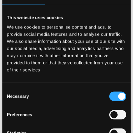
Llun cyhoeddwyd gan E.T.W. Dennis & Sons Ltd.
This website uses cookies
Mae Archifdy Prifysgol Bangor yn gyfrifol am storio a
We use cookies to personalise content and ads, to
gofalu am gofnodion cynnar y coleg yn ogystal â’n
provide social media features and to analyse our traffic.
Casgliadau Arbennig a’r Casgliad Cyffredinol o
We also share information about your use of our site with
Lawysgrifau Bangor. Mae un ffactor yn gyffredin i’r
our social media, advertising and analytics partners who
holl gasgliadau o lawysgrifau, sef eu perthnasedd i
may combine it with other information that you’ve
hanes, pobl a thopograffi Gogledd Cymru. Serch
provided to them or that they’ve collected from your use
hynny, mae eu meysydd pwnc yn eang ac o
of their services.
ddiddordeb cenedlaethol yn ogystal ag o ddiddordeb
lleol.
Consent
Necessary
Selection
Cewch ragor o wybodaeth am ein casgliadau ar ein
gwefan
http://www.bangor.ac.uk/archives
neu ar ein
catalog arlein
Preferences
http://calmview.bangor.ac.uk/Calmview
Statistics