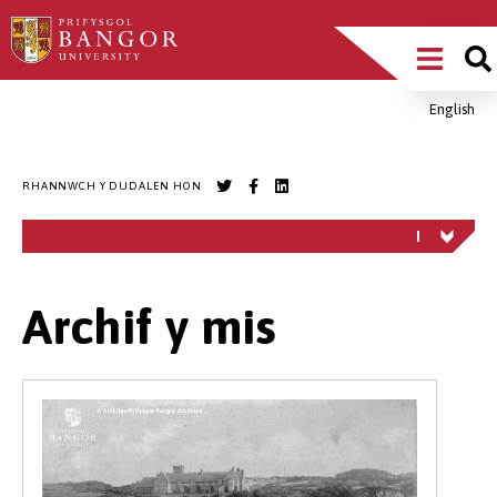
Sgipiwch
Main
i’r
prif
Menu
gynnwys
English
Breadcrumb
RHANNWCH Y DUDALEN HON
Archif y mis