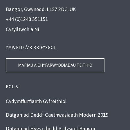
Bangor, Gwynedd, LL57 2DG, UK
+44 (0)1248 351151
Cysylltwch â Ni
YMWELD Â’R BRIFYSGOL
MAPIAU A CHYFARWYDDIADAU TEITHIO
POLISI
Cydymffurfiaeth Gyfreithiol
Datganiad Deddf Caethwasiaeth Modern 2015
Datganiad Hygyrchedd Prifysgol Bangor