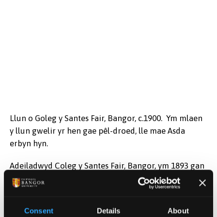
Llun o Goleg y Santes Fair, Bangor, c.1900. Ym mlaen
y llun gwelir yr hen gae pêl-droed, lle mae Asda
erbyn hyn.
Adeiladwyd Coleg y Santes Fair, Bangor, ym 1893 gan
yr Eglwys yng Nghymru fel Coleg Hyfforddi
Athrawesau. Cafodd ei uno â Choleg Prifysgol
Gogledd Cymru (Prifysgol Bangor) ym 1977.
Consent
Details
About