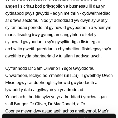
angen i sicrhau bod prifysgolion a busnesau ill dau yn
cydnabod pwysigrwydd - ac yn meithrin - cydweithrediad
ar draws sectorau. Nod yr adroddiad yw dwyn sylw at y
cyfraniadau penodol at gyfnewid gwybodaeth a wneir ym
maes ffisioleg trwy gynnig amcangyfrifon o lefel y
cyfnewid gwybodaeth sy'n gysylltiedig â ffisioleg ac
archwilio gweithgareddau a chymhellion ffisiolegwyr sy'n
gweithio gyda phartneriaid y tu allan i addysg uwch.
Cyfrannodd Dr Sam Oliver o'r Ysgol Gwyddorau
Chwaraeon, Iechyd ac Ymarfer (SHES) i’r gweithdy Uwch
Ffisiolegwyr ar ddehongli cyfnewid gwybodaeth a
lywiodd y data a gyflwynir yn yr adroddiad.
Ymhellach, rhoddir sylw yn yr adroddiad i ymchwil gan
staff Bangor, Dr Oliver, Dr MacDonald, a Dr
Cooney mewn dwy astudiaeth achos annibynnol. Mae’r