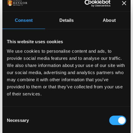
sylw hwn yn fesur o ansawdd yr ymchwil ar gyfnewid
gwybodaeth a gynhelir ym Mangor ac effaith cyfraniad ein
staff at lunio dyfodol y dirwedd ymchwil.
Consent
Details
About
Meddai Dr Oliver:
'Mae wedi bod yn fraint wirioneddol
bod yn rhan o'r project hwn yn hyrwyddo a gwella
This website uses cookies
cyfnewid gwybodaeth yn y Deyrnas Unedig'.
We use cookies to personalise content and ads, to
provide social media features and to analyse our traffic.
Pwysleisiodd Dr
We also share information about your use of our site with
Gavin Lawrence
our social media, advertising and analytics partners who
(hefyd o'r
may combine it with other information that you’ve
Ysgol
Gwyddorau
provided to them or that they’ve collected from your use
Chwaraeon
) fod
of their services.
‘y
sylw a roir yn yr
adroddiad i ymchwil yr
Consent
Ysgol Gwyddorau
Necessary
Selection
Chwaraeon, Iechyd ac
Ymarfer (ar themâu