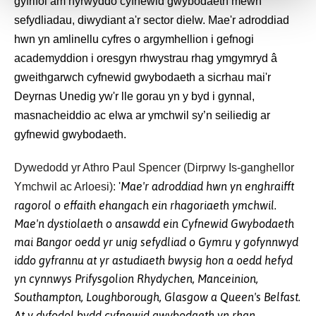
gyfrifol am hyrwyddo cyfnewid gwybodaeth mewn
sefydliadau, diwydiant a'r sector dielw. Mae'r adroddiad
hwn yn amlinellu cyfres o argymhellion i gefnogi
academyddion i oresgyn rhwystrau rhag ymgymryd â
gweithgarwch cyfnewid gwybodaeth a sicrhau mai'r
Deyrnas Unedig yw'r lle gorau yn y byd i gynnal,
masnacheiddio ac elwa ar ymchwil sy’n seiliedig ar
gyfnewid gwybodaeth.
Dywedodd yr Athro Paul Spencer (Dirprwy Is-ganghellor
Mae'r adroddiad hwn yn enghraifft
Ymchwil ac Arloesi): '
ragorol o effaith ehangach ein rhagoriaeth ymchwil.
Mae'n dystiolaeth o ansawdd ein Cyfnewid Gwybodaeth
mai Bangor oedd yr unig sefydliad o Gymru y gofynnwyd
iddo gyfrannu at yr astudiaeth bwysig hon a oedd hefyd
yn cynnwys Prifysgolion Rhydychen, Manceinion,
Southampton, Loughborough, Glasgow a Queen's Belfast.
At y dyfodol bydd cyfnewid gwybodaeth yn rhan