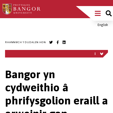
Sgipiwch
Main
i’r
prif
Menu
gynnwys
English
Breadcrumb
RHANNWCH Y DUDALEN HON
Bangor yn
cydweithio â
phrifysgolion eraill a