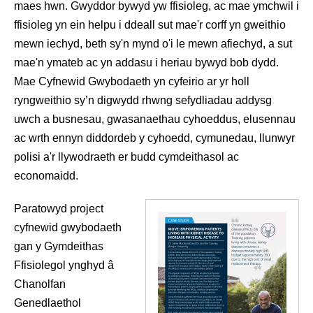
maes hwn. Gwyddor bywyd yw ffisioleg, ac mae ymchwil i
ffisioleg yn ein helpu i ddeall sut mae'r corff yn gweithio
mewn iechyd, beth sy'n mynd o'i le mewn afiechyd, a sut
mae'n ymateb ac yn addasu i heriau bywyd bob dydd.
Mae Cyfnewid Gwybodaeth yn cyfeirio ar yr holl
ryngweithio sy’n digwydd rhwng sefydliadau addysg
uwch a busnesau, gwasanaethau cyhoeddus, elusennau
ac wrth ennyn diddordeb y cyhoedd, cymunedau, llunwyr
polisi a'r llywodraeth er budd cymdeithasol ac
economaidd.
Paratowyd project
cyfnewid gwybodaeth
gan y Gymdeithas
Ffisiolegol ynghyd â
Chanolfan
Genedlaethol