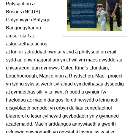
Prifysgolion a
Busnes (NCUB).
Gofynnwyd i Brifysgol
Bangor gyfrannu
amser staff ac
astudiaethau achos
at lunio'r adroddiad hwn ar y cyd â phrifysgolion eraill
sydd ag enw rhagorol am ymchwil ym maes gwyddorau
chwaraeon, gan gynnwys Coleg King’s Llundain,
Loughborough, Manceinion a Rhydychen. Mae'r project
yn tynnu sylw at werth cyfraniad cymdeithasau dysgedig
at gymdeithas sifil y tu hwnt i'r budd a gynigir i'w
haelodau ac mae’n dangos ffordd newydd o feincnodi
disgyblaeth benodol yn erbyn dulliau cenedlaethol
blaenorol o fesur cyfnewid gwybodaeth yn y gymuned
academaidd. Mae'n arddangos amrywiaeth a gwerth
cyfnewid gwybodaeth yn ogystal â thynnu sylw at yr