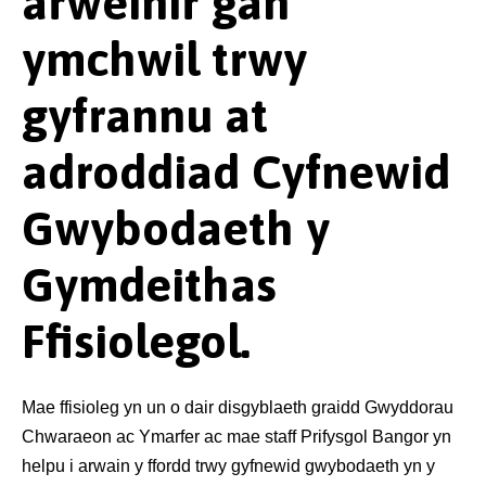
arweinir gan
ymchwil trwy
gyfrannu at
adroddiad Cyfnewid
Gwybodaeth y
Gymdeithas
Ffisiolegol.
Mae ffisioleg yn un o dair disgyblaeth graidd Gwyddorau
Chwaraeon ac Ymarfer ac mae staff Prifysgol Bangor yn
helpu i arwain y ffordd trwy gyfnewid gwybodaeth yn y