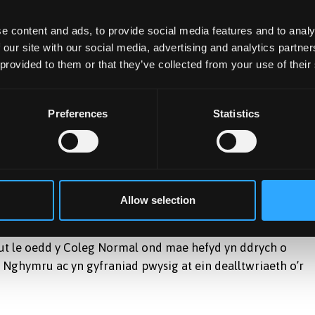
nwadol ar fyfyrwyr y tu mewn a’r tu allan i furiau’r
Beth oedd y sgandalau?
e content and ads, to provide social media features and to analy
 our site with our social media, advertising and analytics partn
ac wedi cyfweld nifer o gyn-fyfyrwyr er mwyn cael mynd da
 provided to them or that they’ve collected from your use of their
gwneud y llyfr yn arbennig ac yn rhoi min ar yr hanes. Wrth
eon i’r golwg sy’n gweld golau dydd am y tro cyntaf.
Preferences
Statistics
Allow selection
ut le oedd y Coleg Normal ond mae hefyd yn ddrych o
ghymru ac yn gyfraniad pwysig at ein dealltwriaeth o’r