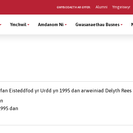
Alumni
Ymgeiswyr
GWYBODAETH AR GYFER:
Ymchwil
Amdanom Ni
Gwasanaethau Busnes
an
1995 dan