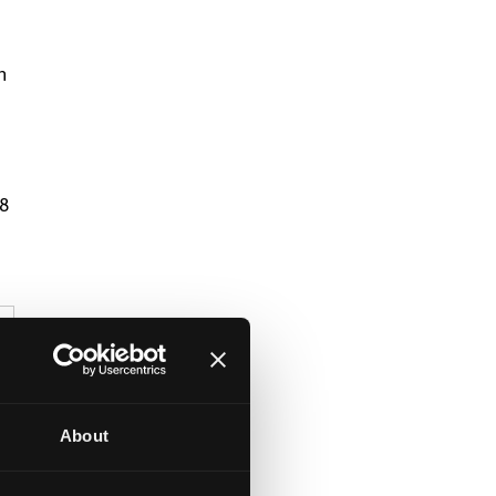
n
8
About