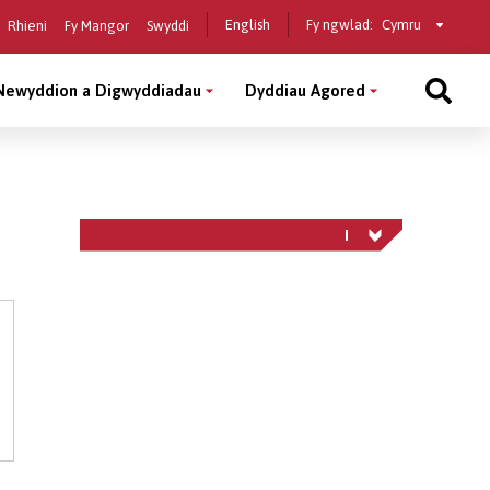
Select
English
Fy ngwlad:
Rhieni
Fy Mangor
Swyddi
a
country
Newyddion a Digwyddiadau
Dyddiau Agored