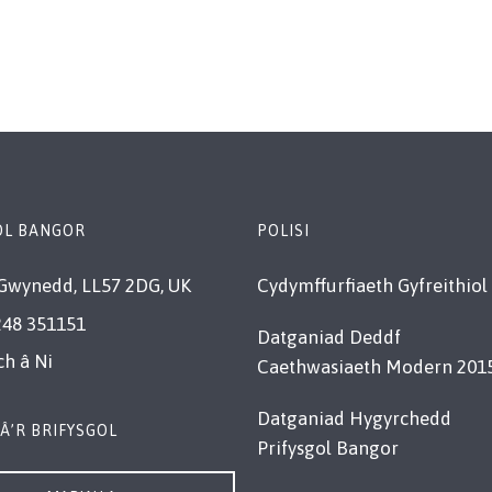
OL BANGOR
POLISI
Gwynedd, LL57 2DG, UK
Cydymffurfiaeth Gyfreithiol
248 351151
Datganiad Deddf
ch â Ni
Caethwasiaeth Modern 201
Datganiad Hygyrchedd
Â’R BRIFYSGOL
Prifysgol Bangor