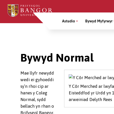
Sgipiwch
i’r
Main
prif
Astudio
Bywyd Myfyrwyr
gynnwys
Menu
Breadcrumb
Bywyd Normal
Mae llyfr newydd
wedi ei gyhoeddi
sy’n rhoi cip ar
Y Côr Merched ar lwyf
hanes y Coleg
Eisteddfod yr Urdd yn 
Normal, sydd
arweiniad Delyth Rees
bellach yn rhan o
Brifysgol Bangor,