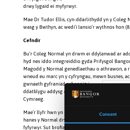
drwy lygaid ei myfyrwyr.
Mae Dr Tudor Ellis, cyn-ddarlithydd yn y Coleg 
wasg y Bwthyn, ac wedi’i lansio’r wythnos hon (8.
Cefndir
Bu’r Coleg Normal yn drwm ei ddylanwad ar add
hyd nes iddo integreiddio gyda Prifysgol Bangor
Magodd y Normal genedlaethau o athrawon, a rh
wneud eu marc yn y cyfryngau, mewn busnes, a
gwnaeth gyfraniad arbennig i
ddatblygu addysg cyfrwng
Cymraeg.
Myfyrwyr 
agored Ba
Mae’r llyfr hwn yn rhoi cip ar
1938
Consent
hanes y Normal drwy lygaid ei
fyfyrwyr. Sut brofiad oedd bod