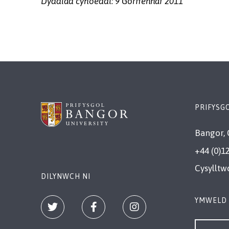
Dyddiad cyhoeddi: 9 Gorffennaf 2011
PRIFYSG
Bangor, 
+44 (0)1
Cysylltw
DILYNWCH NI
YMWELD 