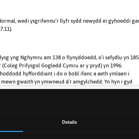
Normal, wedi ysgrifennu’r llyfr sydd newydd ei gyhoeddi ga
7.11).
ysg yng Nghymru am 138 o flynyddoedd, o’i sefydlu yn 185
 (Coleg Prifysgol Gogledd Cymru ar y pryd) yn 1996.
oddodd hyfforddiant i do o bobl ifanc a aeth ymlaen i
c mewn gwaith yn ymwneud â’r amgylchedd. Yn hyn i
gyd
ym mhwll nofio awyr
ngor ar lan y Fenai,
Details