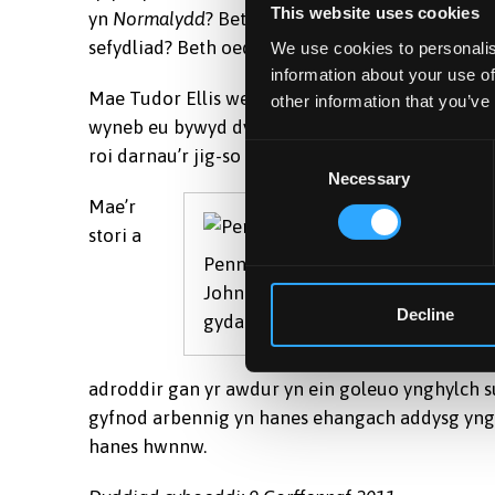
This website uses cookies
yn
Normalydd
? Beth oedd y profiadau mwyaf dyla
sefydliad? Beth oedd eu diddordebau go iawn? 
We use cookies to personalis
information about your use of
Mae Tudor Ellis wedi hel tystiolaeth o bob cwr 
other information that you’ve
wyneb eu bywyd dyddiol. Y dystiolaeth hon sy’n 
Consent
roi darnau’r jig-so at ei gilydd, daw nifer o stra
Necessary
Selection
Mae’r
stori a
Pennawd tysteb a gyflwynwyd i
John Phillips, y Prifathro cyntaf,
Decline
gyda rhodd o £500 yn 1864
adroddir gan yr awdur yn ein goleuo ynghylch s
gyfnod arbennig yn hanes ehangach addysg yng N
hanes hwnnw.