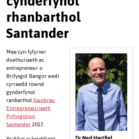
cynderfynol
rhanbarthol
Santander
Mae cyn-fyfyriwr
doethuriaeth ac
entrepreneur o
Brifysgol Bangor wedi
cyrraedd rownd
gynderfynol
ranbarthol
Gwobrau
Entrepreneuriaeth
Prifysgolion
Santander
2017.
Dr Ned Hartfiel
Yn dilyn ei lwyddiant