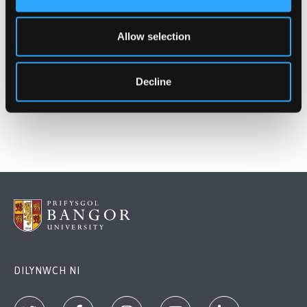
Straeon Perthnasol:
Allow selection
Tri i gystadlu ar ran y Brifysgol mewn cystadleuaeth
entrepreneuriaeth
Decline
Dyddiad cyhoeddi: 26 Mai 2017
DILYNWCH NI