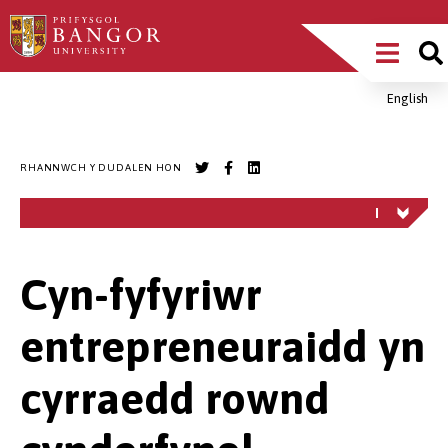
Sgipiwch
Main
i’r
prif
Menu
gynnwys
English
Breadcrumb
RHANNWCH Y DUDALEN HON
Cyn-fyfyriwr
entrepreneuraidd yn
cyrraedd rownd