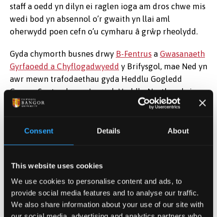
staff a oedd yn dilyn ei raglen ioga am dros chwe mis
wedi bod yn absennol o’r gwaith yn llai aml
oherwydd poen cefn o’u cymharu â grŵp rheolydd.
Gyda chymorth busnes drwy
B-Fentrus
a
Gwasanaeth
Gyrfaoedd a Chyflogadwyedd
y Brifysgol, mae Ned yn
awr mewn trafodaethau gyda Heddlu Gogledd
Cymru, Santander yn Lerpwl, Heddlu Northumbria a
Siemens.
Mae Ned wrth ei fodd gyda'r newyddion am gyrraedd
Consent
Details
About
y rownd gynderfynol ranbarthol, meddai: "Mae ein
rhaglen wedi ei datblygu gan feddygon teulu,
ffisiotherapyddion, therapyddion ioga ac
This website uses cookies
osteopathiaid. Mae'n ddiogel, yn effeithiol ac yn gost-
We use cookies to personalise content and ads, to
effeithiol i sefydliadau a effeithir gan absenoldebau
provide social media features and to analyse our traffic.
salwch oherwydd cyflyrau cyhyrysgerbydol. Mae'n
We also share information about your use of our site with
rhaglen dan arweiniad hyfforddwr yn y gweithle,
our social media, advertising and analytics partners who