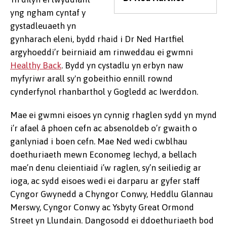
yng ngham cyntaf y
gystadleuaeth yn
gynharach eleni, bydd rhaid i Dr Ned Hartfiel
argyhoeddi’r beirniaid am rinweddau ei gwmni
Healthy Back
. Bydd yn cystadlu yn erbyn naw
myfyriwr arall sy'n gobeithio ennill rownd
cynderfynol rhanbarthol y Gogledd ac Iwerddon.
Mae ei gwmni eisoes yn cynnig rhaglen sydd yn mynd
i’r afael â phoen cefn ac absenoldeb o’r gwaith o
ganlyniad i boen cefn. Mae Ned wedi cwblhau
doethuriaeth mewn Economeg Iechyd, a bellach
mae’n denu cleientiaid i’w raglen, sy’n seiliedig ar
ioga, ac sydd eisoes wedi ei darparu ar gyfer staff
Cyngor Gwynedd a Chyngor Conwy, Heddlu Glannau
Merswy, Cyngor Conwy ac Ysbyty Great Ormond
Street yn Llundain. Dangosodd ei ddoethuriaeth bod