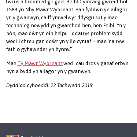
lwcus a breintiedig i gael Beibl Cymraeg gwreiddiol
1588 yn Nhŷ Mawr Wybrnant. Pan fyddwn yn ailagor
yn y gwanwyn, caiff ymwelwyr ddysgu sut y mae
technoleg newydd yn gwarchod hen, hen Feibl. Yn y
bôn, mae dŵr yn ein helpu i ddatrys problem sydd
wedi’i chreu gan ddŵr yn y lle cyntaf – mae ’na ryw
fath o gyfiawnder yn hynny.”
Mae
Tŷ Mawr Wybrnant
wedi cau dros y gaeaf erbyn
hyn a bydd yn ailagor yn y gwanwyn.
Dyddiad cyhoeddi: 22 Tachwedd 2019