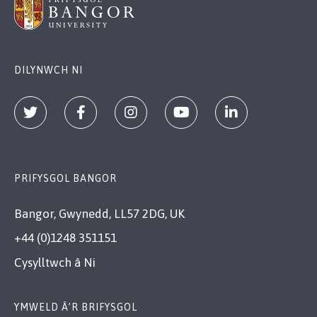
DILYNWCH NI
PRIFYSGOL BANGOR
Bangor, Gwynedd, LL57 2DG, UK
+44 (0)1248 351151
Cysylltwch â Ni
YMWELD Â’R BRIFYSGOL