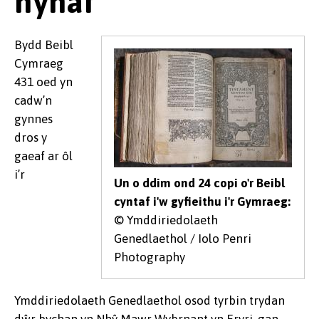
hynaf
Bydd Beibl
Cymraeg
431 oed yn
cadw’n
gynnes
dros y
gaeaf ar ôl
i’r
Un o ddim ond 24 copi o'r Beibl
cyntaf i'w gyfieithu i'r Gymraeg:
© Ymddiriedolaeth
Genedlaethol / Iolo Penri
Photography
Ymddiriedolaeth Genedlaethol osod tyrbin trydan
dŵr bychan yn Nhŷ Mawr Wybrnant yn Eryri, gan