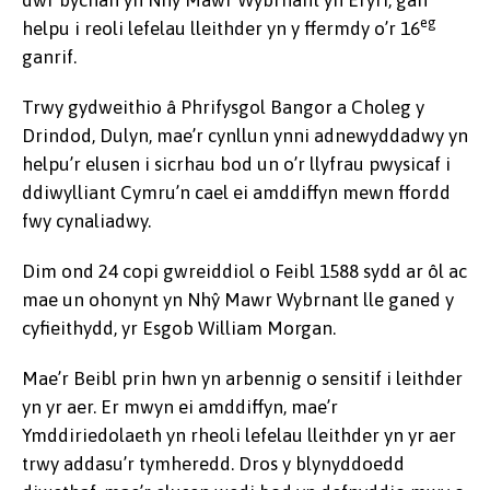
eg
helpu i reoli lefelau lleithder yn y ffermdy o’r 16
ganrif.
Trwy gydweithio â Phrifysgol Bangor a Choleg y
Drindod, Dulyn, mae’r cynllun ynni adnewyddadwy yn
helpu’r elusen i sicrhau bod un o’r llyfrau pwysicaf i
ddiwylliant Cymru’n cael ei amddiffyn mewn ffordd
fwy cynaliadwy.
Dim ond 24 copi gwreiddiol o Feibl 1588 sydd ar ôl ac
mae un ohonynt yn Nhŷ Mawr Wybrnant lle ganed y
cyfieithydd, yr Esgob William Morgan.
Mae’r Beibl prin hwn yn arbennig o sensitif i leithder
yn yr aer. Er mwyn ei amddiffyn, mae’r
Ymddiriedolaeth yn rheoli lefelau lleithder yn yr aer
trwy addasu’r tymheredd. Dros y blynyddoedd