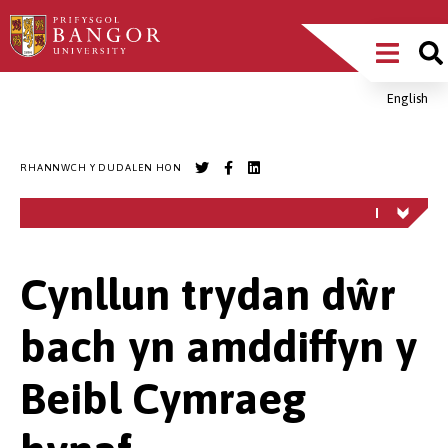
Sgipiwch
Main
i’r
prif
Menu
gynnwys
English
Breadcrumb
RHANNWCH Y DUDALEN HON
Cynllun trydan dŵr
bach yn amddiffyn y
Beibl Cymraeg