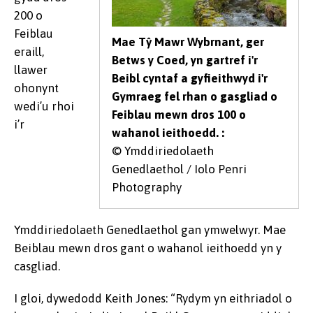
200 o
Feiblau
Mae Tŷ Mawr Wybrnant, ger
eraill,
Betws y Coed, yn gartref i'r
llawer
Beibl cyntaf a gyfieithwyd i'r
ohonynt
Gymraeg fel rhan o gasgliad o
wedi’u rhoi
Feiblau mewn dros 100 o
i’r
wahanol ieithoedd. :
© Ymddiriedolaeth
Genedlaethol / Iolo Penri
Photography
Ymddiriedolaeth Genedlaethol gan ymwelwyr. Mae
Beiblau mewn dros gant o wahanol ieithoedd yn y
casgliad.
I gloi, dywedodd Keith Jones: “Rydym yn eithriadol o