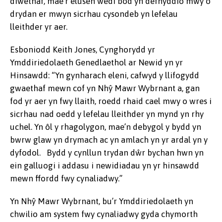
diwethaf, mae’r elusen wedi bod yn defnyddio mwy o
drydan er mwyn sicrhau cysondeb yn lefelau
lleithder yr aer.
Esboniodd Keith Jones, Cynghorydd yr
Ymddiriedolaeth Genedlaethol ar Newid yn yr
Hinsawdd: “Yn gynharach eleni, cafwyd y llifogydd
gwaethaf mewn cof yn Nhŷ Mawr Wybrnant a, gan
fod yr aer yn fwy llaith, roedd rhaid cael mwy o wres i
sicrhau nad oedd y lefelau lleithder yn mynd yn rhy
uchel. Yn ôl y rhagolygon, mae’n debygol y bydd yn
bwrw glaw yn drymach ac yn amlach yn yr ardal yn y
dyfodol. Bydd y cynllun trydan dŵr bychan hwn yn
ein galluogi i addasu i newidiadau yn yr hinsawdd
mewn ffordd fwy cynaliadwy.”
Yn Nhŷ Mawr Wybrnant, bu’r Ymddiriedolaeth yn
chwilio am system fwy cynaliadwy gyda chymorth