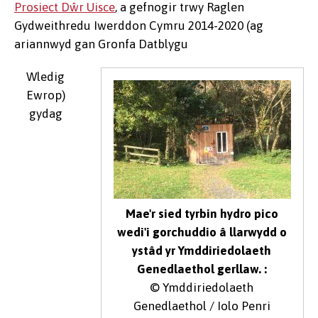
Prosiect Dŵr Uisce
, a gefnogir trwy Raglen
Gydweithredu Iwerddon Cymru 2014-2020 (ag
ariannwyd gan Gronfa Datblygu
Wledig
Ewrop)
gydag
Mae'r sied tyrbin hydro pico
wedi'i gorchuddio â llarwydd o
ystâd yr Ymddiriedolaeth
Genedlaethol gerllaw. :
© Ymddiriedolaeth
Genedlaethol / Iolo Penri