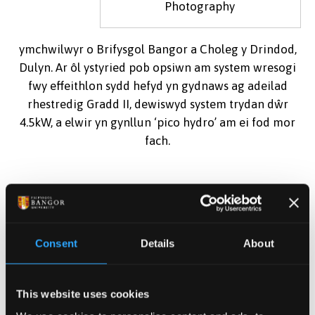
Photography
ymchwilwyr o Brifysgol Bangor a Choleg y Drindod,
Dulyn. Ar ôl ystyried pob opsiwn am system wresogi
fwy effeithlon sydd hefyd yn gydnaws ag adeilad
rhestredig Gradd II, dewiswyd system trydan dŵr
4.5kW, a elwir yn gynllun ‘pico hydro’ am ei fod mor
fach.
Dywedodd Keith Jones: “Dim ond canran benodol o
ddŵr y nant y bydd y cynllun trydan dŵr yn ei
benthyca ar ôl i lefel y dŵr gyrraedd man neilltuol.
Consent
Details
About
Mae hyn yn golygu ein bod yn cynhyrchu’r trydan pan
fydd arnom ei angen fwyaf, pan fydd yr aer yn fwy
llaith ar ôl glaw. Defnyddir yr ynni yn uniongyrchol ar
This website uses cookies
y safle, yn unswydd er mwyn gwarchod y casgliad