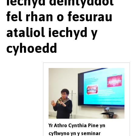
iechyd deintyddol
fel rhan o fesurau
ataliol iechyd y
cyhoedd
Yr Athro Cynthia Pine yn
cyflwyno yn y seminar