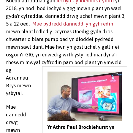
Roedd adroddiad gan
Iechyd Cyhoeddus Cymru
yn
2018, yn nodi bod iechyd y geg mewn plant yn wael
gyda'r cyfraddau dannedd drwg uchaf mewn plant 3,
5 a 12 oed.
Mae pydredd dannedd yn gyffredin
mewn plant ledled y Deyrnas Unedig gyda dros
chwarter o blant pump oed yn dioddef pydredd
mewn sawl dant. Mae hwn yn gost uchel y gellir ei
osgoi i'r GIG, yn enwedig wrth ystyried mai dyna'r
rheswm mwyaf cyffredin
pam bod plant yn ymweld
ag
Adrannau
Brys mewn
ysbytai.
Mae
dannedd
drwg
Yr Athro Paul Brocklehurst yn
mewn