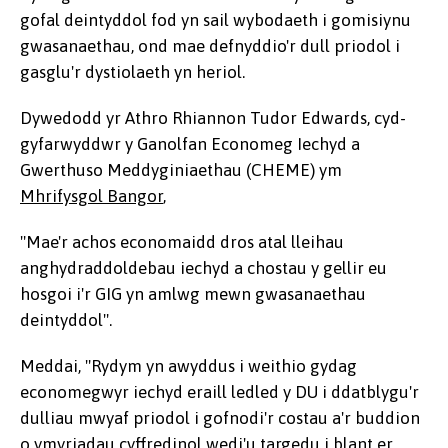
gofal deintyddol fod yn sail wybodaeth i gomisiynu
gwasanaethau, ond mae defnyddio'r dull priodol i
gasglu'r dystiolaeth yn heriol.
Dywedodd yr Athro Rhiannon Tudor Edwards, cyd-
gyfarwyddwr y Ganolfan Economeg Iechyd a
Gwerthuso Meddyginiaethau (CHEME) ym
Mhrifysgol Bangor
,
"Mae'r achos economaidd dros atal lleihau
anghydraddoldebau iechyd a chostau y gellir eu
hosgoi i'r GIG yn amlwg mewn gwasanaethau
deintyddol".
Meddai, "Rydym yn awyddus i weithio gydag
economegwyr iechyd eraill ledled y DU i ddatblygu'r
dulliau mwyaf priodol i gofnodi'r costau a'r buddion
o ymyriadau cyffredinol wedi'u targedu i blant er