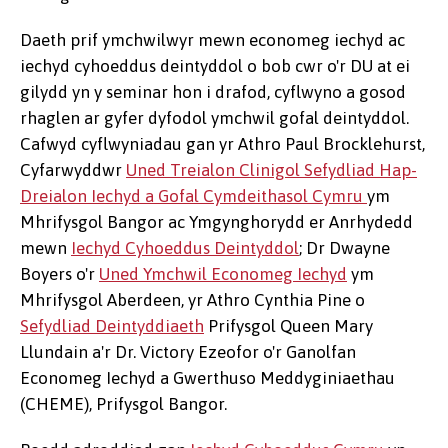
Daeth prif ymchwilwyr mewn economeg iechyd ac
iechyd cyhoeddus deintyddol o bob cwr o'r DU at ei
gilydd yn y seminar hon i drafod, cyflwyno a gosod
rhaglen ar gyfer dyfodol ymchwil gofal deintyddol.
Cafwyd cyflwyniadau gan yr Athro Paul Brocklehurst,
Cyfarwyddwr
Uned Treialon Clinigol Sefydliad Hap-
Dreialon Iechyd a Gofal Cymdeithasol Cymru
ym
Mhrifysgol Bangor ac Ymgynghorydd er Anrhydedd
mewn
Iechyd Cyhoeddus Deintyddol
; Dr Dwayne
Boyers o'r
Uned Ymchwil Economeg Iechyd
ym
Mhrifysgol Aberdeen, yr Athro Cynthia Pine o
Sefydliad Deintyddiaeth
Prifysgol Queen Mary
Llundain a'r Dr. Victory Ezeofor o'r Ganolfan
Economeg Iechyd a Gwerthuso Meddyginiaethau
(CHEME), Prifysgol Bangor.