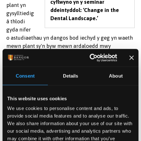
cyflwyno yn y seminar
plant yn
ddeintyddol: ‘Change in the
gysylltiedig
Dental Landscape.’
â thlodi
gyda nifer
o astudiaethau yn dangos bod iechyd y geg yn waeth
mewn plant sy'n byw mewn ardaloedd mwy
difreintiedig yn economaidd-gymdeithasol. Dyma un
o'r dangosyddion anghydraddoldeb mwyaf nodedig
mewn iechyd ar draws y DU.
Consent
Details
About
Cododd y seminar gwestiynau pwysig ynglŷn â
mynediad i ofal deintyddol, darpariaeth mewn
This website uses cookies
ysgolion a'r contract deintyddol, hynny yw, sut y telir
We use cookies to personalise content and ads, to
deintyddion.
provide social media features and to analyse our traffic.
Pwysleisiodd yr Athro Paul Brocklehurst nad oes un
We also share information about your use of our site with
our social media, advertising and analytics partners who
ffordd benodol yn gweithio mewn gofal deintyddol
may combine it with other information that you’ve
ac awgrymodd bod angen newid sut caiff contractau