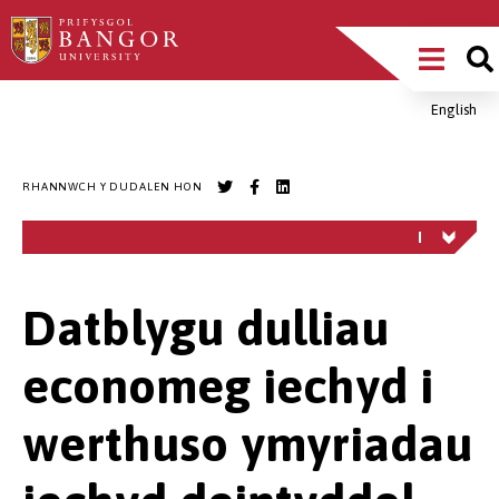
Sgipiwch
Main
i’r
prif
Menu
gynnwys
English
Breadcrumb
RHANNWCH Y DUDALEN HON
Datblygu dulliau
economeg iechyd i
werthuso ymyriadau