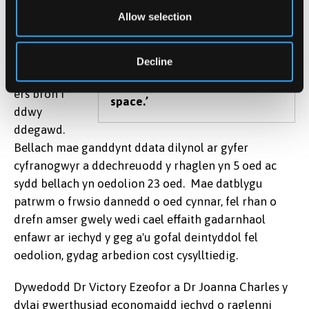
casglu data
Dr Dwayne Boyers yn cyflwyno
Allow selection
ar gyfer
yn y seminar ddeintyddol:
rhaglen
‘Economic evaluation in
brwsio
Decline
dentistry, using cost benefit
dannedd
analysis to widen the valuation
ers bron i
space.’
ddwy
ddegawd.
Bellach mae ganddynt ddata dilynol ar gyfer
cyfranogwyr a ddechreuodd y rhaglen yn 5 oed ac
sydd bellach yn oedolion 23 oed. Mae datblygu
patrwm o frwsio dannedd o oed cynnar, fel rhan o
drefn amser gwely wedi cael effaith gadarnhaol
enfawr ar iechyd y geg a'u gofal deintyddol fel
oedolion, gydag arbedion cost cysylltiedig.
Dywedodd Dr Victory Ezeofor a Dr Joanna Charles y
dylai gwerthusiad economaidd iechyd o raglenni