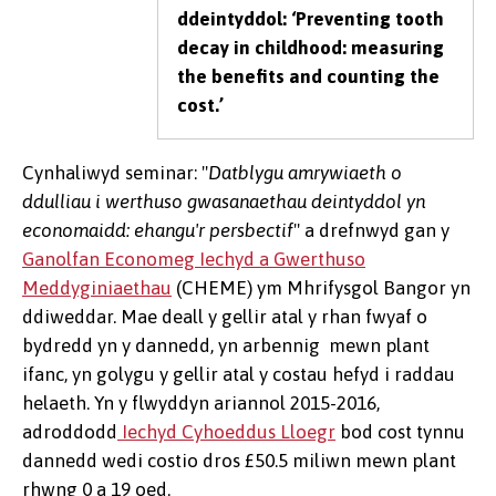
ddeintyddol: ‘Preventing tooth
decay in childhood: measuring
the benefits and counting the
cost.’
Cynhaliwyd seminar: "
Datblygu amrywiaeth o
ddulliau i werthuso gwasanaethau deintyddol yn
economaidd: ehangu'r persbectif
" a drefnwyd gan y
Ganolfan Economeg Iechyd a Gwerthuso
Meddyginiaethau
(CHEME) ym Mhrifysgol Bangor yn
ddiweddar. Mae deall y gellir atal y rhan fwyaf o
bydredd yn y dannedd, yn arbennig mewn plant
ifanc, yn golygu y gellir atal y costau hefyd i raddau
helaeth. Yn y flwyddyn ariannol 2015-2016,
adroddodd
Iechyd Cyhoeddus Lloegr
bod cost tynnu
dannedd wedi costio dros £50.5 miliwn mewn plant
rhwng 0 a 19 oed.