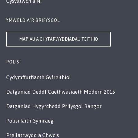
Cysylltwch â Ni
YMWELD Â’R BRIFYSGOL
MAPIAU A CHYFARWYDDIADAU TEITHIO
POLISI
Cydymffurfiaeth Gyfreithiol
Datganiad Deddf Caethwasiaeth Modern 2015
Datganiad Hygyrchedd Prifysgol Bangor
Polisi Iaith Gymraeg
Preifatrwydd a Chwcis