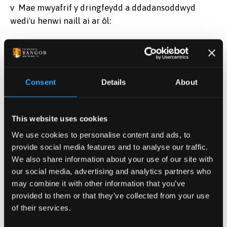
v Mae mwyafrif y dringfeydd a ddadansoddwyd
wedi'u henwi naill ai ar ôl:
Ffurf y graig neu nodweddion amgylcheddol
Teimlad neu brofiad corfforol y ddringfa, sy'n
aml yn farddonol ei natur
Consent
Details
About
Cyfeiriadau diwylliannol (e.e. ffilm, cân,
llenyddiaeth)
This website uses cookies
v Gwelir thema'n aml wrth enwi clogwyni, sy'n
awgrymu bod dringwyr yn ymwybodol iawn o hanes
We use cookies to personalise content and ads, to
y mannau y maent yn dringo ynddynt
provide social media features and to analyse our traffic.
We also share information about your use of our site with
v Nid oedd yr un o'r dringfeydd a ddadansoddwyd
our social media, advertising and analytics partners who
wedi'i henwi gan ferched
may combine it with other information that you’ve
provided to them or that they’ve collected from your use
v Mae tua chwech o ddringwyr benywaidd ym
of their services.
Mhrydain sydd wedi dringo dringfeydd am y tro