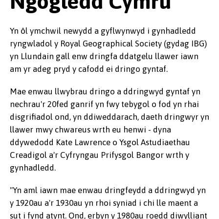
Ngogledd Cymru
Yn ôl ymchwil newydd a gyflwynwyd i gynhadledd
ryngwladol y Royal Geographical Society (gydag IBG)
yn Llundain gall enw dringfa ddatgelu llawer iawn
am yr adeg pryd y cafodd ei dringo gyntaf.
Mae enwau llwybrau dringo a ddringwyd gyntaf yn
nechrau'r 20fed ganrif yn fwy tebygol o fod yn rhai
disgrifiadol ond, yn ddiweddarach, daeth dringwyr yn
llawer mwy chwareus wrth eu henwi - dyna
ddywedodd Kate Lawrence o Ysgol Astudiaethau
Creadigol a'r Cyfryngau Prifysgol Bangor wrth y
gynhadledd.
"Yn aml iawn mae enwau dringfeydd a ddringwyd yn
y 1920au a'r 1930au yn rhoi syniad i chi lle maent a
sut i fynd atynt. Ond, erbyn y 1980au roedd diwylliant