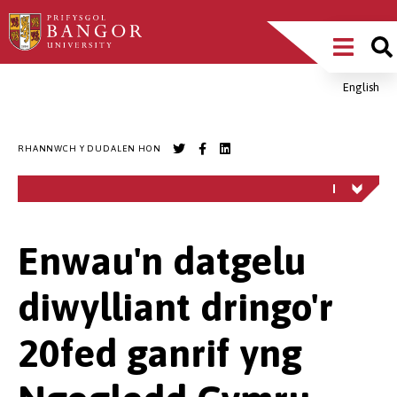
Sgipiwch
Main
i’r
prif
Menu
gynnwys
English
Breadcrumb
RHANNWCH Y DUDALEN HON
Enwau'n datgelu
diwylliant dringo'r
20fed ganrif yng