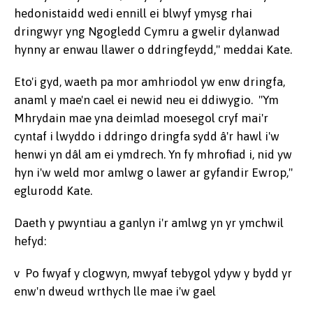
hedonistaidd wedi ennill ei blwyf ymysg rhai
dringwyr yng Ngogledd Cymru a gwelir dylanwad
hynny ar enwau llawer o ddringfeydd," meddai Kate.
Eto'i gyd, waeth pa mor amhriodol yw enw dringfa,
anaml y mae'n cael ei newid neu ei ddiwygio. "Ym
Mhrydain mae yna deimlad moesegol cryf mai'r
cyntaf i lwyddo i ddringo dringfa sydd â'r hawl i'w
henwi yn dâl am ei ymdrech. Yn fy mhrofiad i, nid yw
hyn i'w weld mor amlwg o lawer ar gyfandir Ewrop,"
eglurodd Kate.
Daeth y pwyntiau a ganlyn i'r amlwg yn yr ymchwil
hefyd:
v Po fwyaf y clogwyn, mwyaf tebygol ydyw y bydd yr
enw'n dweud wrthych lle mae i'w gael