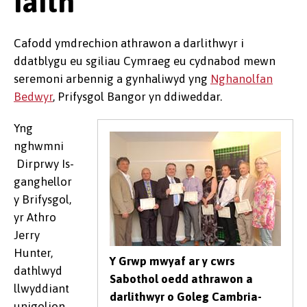
iaith
Cafodd ymdrechion athrawon a darlithwyr i
ddatblygu eu sgiliau Cymraeg eu cydnabod mewn
seremoni arbennig a gynhaliwyd yng
Nghanolfan
Bedwyr
, Prifysgol Bangor yn ddiweddar.
Yng
nghwmni
Dirprwy Is-
ganghellor
y Brifysgol,
yr Athro
Jerry
Hunter,
Y Grwp mwyaf ar y cwrs
dathlwyd
Sabothol oedd athrawon a
llwyddiant
darlithwyr o Goleg Cambria-
unigolion