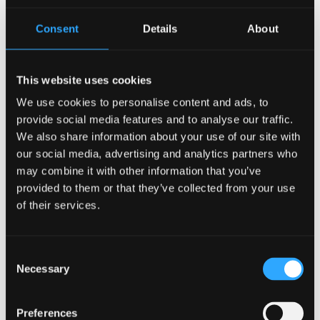
amcanion strategaeth addysg y llywodraeth, sef
cynyddu niferoedd yr athrawon, hyfforddwyr a
Consent
Details
About
darlithwyr sy’n abl i ddysgu trwy gyfrwng y Gymraeg.
Dywedodd yr Athro Jerry Hunter: “Fel un sydd wedi
This website uses cookies
dysgu Cymraeg fy hun a bellach yn arwain ar y
We use cookies to personalise content and ads, to
Gymraeg yn y Brifysgol, rwy’n credu ei bod hi’n
provide social media features and to analyse our traffic.
hollbwysig fod y Brifysgol yn gallu darparu cyfleoedd
We also share information about your use of our site with
fel hyn i athrawon a darlithwyr, yn ddysgwyr rhugl a
our social media, advertising and analytics partners who
siaradwyr mamiaith, i ddatblygu eu sgiliau Cymraeg
may combine it with other information that you’ve
yng nghyd-destun eu gwaith fel
provided to them or that they’ve collected from your use
addysgwyr.”
of their services.
Dywedodd Dr Llion Jones, Cyfarwyddwr Canolfan
Consent
Bedwyr: “Profiad braf iawn oedd cael cydnabod
Necessary
Selection
llwyddiant cynifer o unigolion sydd bellach yn
defnyddio’u Cymraeg o ddydd i ddydd mewn
ysgolion a cholegau ar draws gogledd Cymru. Mae
Preferences