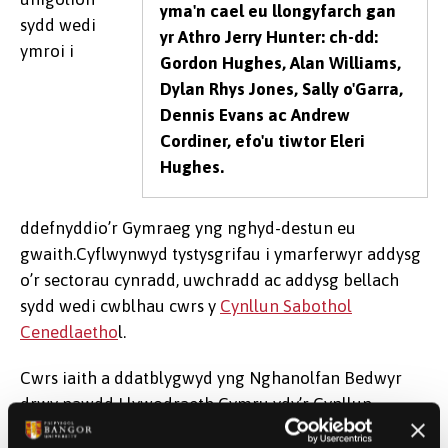
yma'n cael eu llongyfarch gan
sydd wedi
yr Athro Jerry Hunter: ch-dd:
ymroi i
Gordon Hughes, Alan Williams,
Dylan Rhys Jones, Sally o'Garra,
Dennis Evans ac Andrew
Cordiner, efo'u tiwtor Eleri
Hughes.
ddefnyddio’r Gymraeg yng nghyd-destun eu
gwaith.Cyflwynwyd tystysgrifau i ymarferwyr addysg
o’r sectorau cynradd, uwchradd ac addysg bellach
sydd wedi cwblhau cwrs y
Cynllun Sabothol
Cenedlaetho
l.
Cwrs iaith a ddatblygwyd yng Nghanolfan Bedwyr
drwy nawdd Llywodraeth Cymru ydy’r Cynllun
Sabothol. Mae’r cwrs yn anelu at gefnogi un o