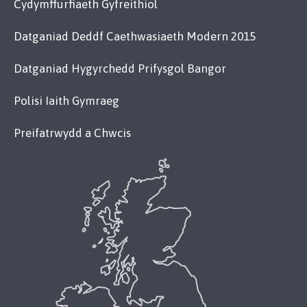
Cydymffurfiaeth Gyfreithiol
Datganiad Deddf Caethwasiaeth Modern 2015
Datganiad Hygyrchedd Prifysgol Bangor
Polisi Iaith Gymraeg
Preifatrwydd a Chwcis