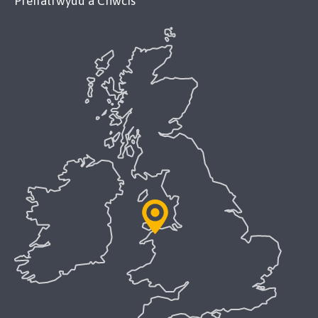
Preifatrwydd a Chwcis