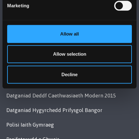
Cysylltwch â Ni
Marketing
YMWELD Â’R BRIFYSGOL
Allow all
MAPIAU A CHYFARWYDDIADAU TEITHIO
Allow selection
POLISI
Decline
Cydymffurfiaeth Gyfreithiol
Datganiad Deddf Caethwasiaeth Modern 2015
Datganiad Hygyrchedd Prifysgol Bangor
Polisi Iaith Gymraeg