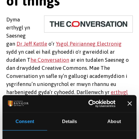
of things
Dyma
erthygl yn
Saesneg
gan
Dr Jeff Kettle
o’r
Ysgol Peirianneg Electronig
sydd yn cael ei hail gyhoeddi o'r gwreiddiol ar
dudalen T
he Conversation
ar ein tudalen Saesneg o
dan drwydded Creative Commons. Mae The
Conversation yn safle sy’n galluogi academyddion i
ysgrifennu’n uniongyrchol er mwyn rhannu eu
harbenigedd gyda’r cyhoedd. Darllenwch yr
erthygl
wreiddiol
.
Dyddiad cyhoeddi: 9 Tachwedd 2015
Consent
Details
About