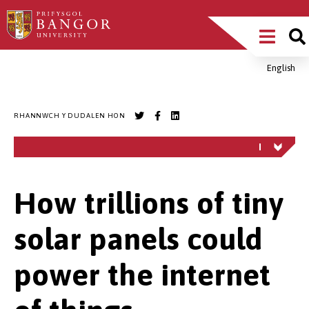
Sgipiwch
Main
i’r
prif
Menu
gynnwys
English
Breadcrumb
RHANNWCH Y DUDALEN HON
How trillions of tiny
solar panels could
power the internet