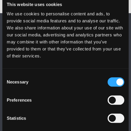
This website uses cookies
We use cookies to personalise content and ads, to
provide social media features and to analyse our traffic.
We also share information about your use of our site with
our social media, advertising and analytics partners who
may combine it with other information that you’ve
provided to them or that they’ve collected from your use
DILYNWCH NI
of their services.
Consent
Necessary
Selection
Preferences
PRIFYSGOL BANGOR
Bangor, Gwynedd, LL57 2DG, UK
Statistics
+44 (0)1248 351151