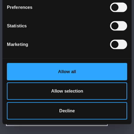
DILYNWCH NI
Preferences
Statistics
Marketing
PRIFYSGOL BANGOR
Bangor, Gwynedd, LL57 2DG, UK
+44 (0)1248 351151
Allow all
Cysylltwch â Ni
Allow selection
YMWELD Â’R BRIFYSGOL
Decline
MAPIAU A CHYFARWYDDIADAU TEITHIO