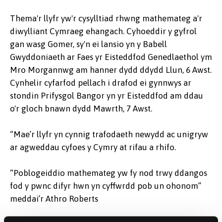
Thema'r llyfr yw'r cysylltiad rhwng mathemateg a'r
diwylliant Cymraeg ehangach. Cyhoeddir y gyfrol
gan wasg Gomer, sy'n ei lansio yn y Babell
Gwyddoniaeth ar Faes yr Eisteddfod Genedlaethol ym
Mro Morgannwg am hanner dydd ddydd Llun, 6 Awst.
Cynhelir cyfarfod pellach i drafod ei gynnwys ar
stondin Prifysgol Bangor yn yr Eisteddfod am ddau
o'r gloch bnawn dydd Mawrth, 7 Awst.
“Mae’r llyfr yn cynnig trafodaeth newydd ac unigryw
ar agweddau cyfoes y Cymry at rifau a rhifo.
“Poblogeiddio mathemateg yw fy nod trwy ddangos
fod y pwnc difyr hwn yn cyffwrdd pob un ohonom”
meddai’r Athro Roberts