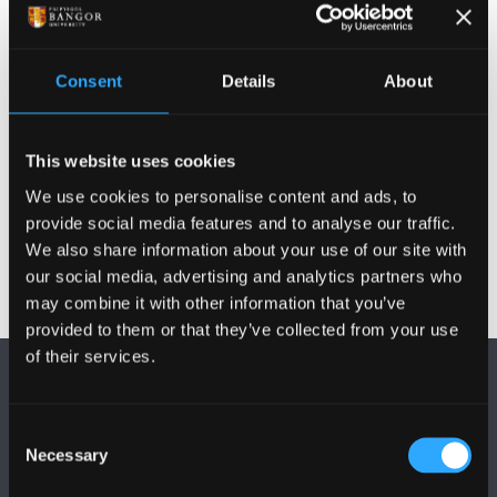
Penodwyd yr Athro Roberts yn Athro Emeritws yn yr
Ysgol Addysg ym 2005. Cyn hynny bu’n Athro Addysg,
yn Bennaeth yr Ysgol Addysg ac yn Ddirprwy Is-
Consent
Details
About
ganghellor ym Mhrifysgol Bangor. Mae wedi
arbenigo mewn addysg mathemateg gan weithio
gyda phlant, athrawon a rhieni drwy gydol ei yrfa.
This website uses cookies
We use cookies to personalise content and ads, to
Dyddiad cyhoeddi: 2 Awst 2012
provide social media features and to analyse our traffic.
We also share information about your use of our site with
our social media, advertising and analytics partners who
may combine it with other information that you’ve
provided to them or that they’ve collected from your use
of their services.
Consent
Necessary
Selection