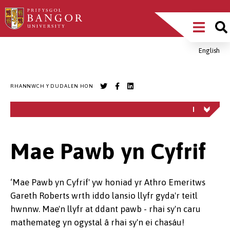
Sgipiwch
Main
i’r
prif
Menu
gynnwys
English
Breadcrumb
RHANNWCH Y DUDALEN HON
Mae Pawb yn Cyfrif
‘Mae Pawb yn Cyfrif' yw honiad yr Athro Emeritws
Gareth Roberts wrth iddo lansio llyfr gyda'r teitl
hwnnw. Mae'n llyfr at ddant pawb - rhai sy'n caru
mathemateg yn ogystal â rhai sy'n ei chasáu!