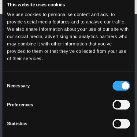
This website uses cookies
We use cookies to personalise content and ads, to
provide social media features and to analyse our traffic.
We also share information about your use of our site with
our social media, advertising and analytics partners who
may combine it with other information that you’ve
provided to them or that they’ve collected from your use
DILYNWCH NI
of their services.
Consent
Necessary
Selection
Preferences
PRIFYSGOL BANGOR
Bangor, Gwynedd, LL57 2DG, UK
Statistics
+44 (0)1248 351151