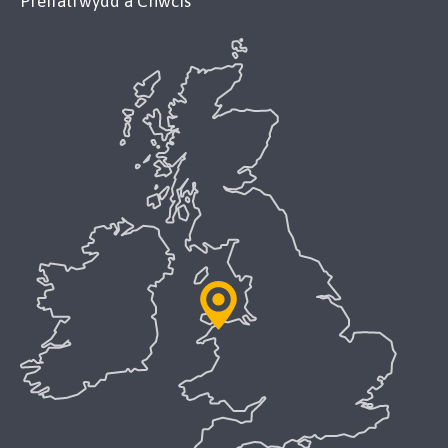
Preifatrwydd a Chwcis