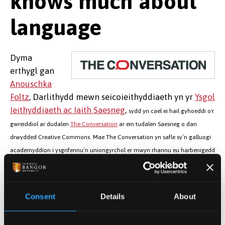
knows much about
language
Dyma
erthygl gan
Anouschka
Foltz
, Darlithydd mewn seicoieithyddiaeth yn yr
Ysgol
Ieithyddiaeth ac Iaith Saesneg
,
sydd yn cael ei hail gyhoeddi o'r
gwreiddiol ar dudalen
The Conversation
ar ein tudalen Saesneg o dan
drwydded Creative Commons. Mae The Conversation yn safle sy’n galluogi
academyddion i ysgrifennu’n uniongyrchol er mwyn rhannu eu harbenigedd
gyda’r cyhoedd. Darllenwch yr
erthygl wreiddiol
.
Dyddiad cyhoeddi: 3 Mai 2016
Consent
Details
About