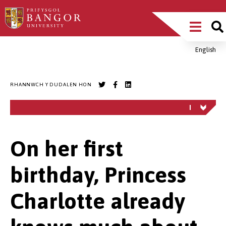
Sgipiwch
Main
i’r
prif
Menu
gynnwys
English
Breadcrumb
RHANNWCH Y DUDALEN HON
On her first
birthday, Princess
Charlotte already