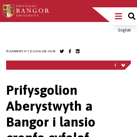
Sgipiwch
Main
i’r
prif
Menu
gynnwys
English
Breadcrumb
RHANNWCH Y DUDALEN HON
Prifysgolion
Aberystwyth a
Bangor i lansio