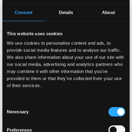
presennol. Wrth i hyd a lled ein cyswllt cydweithredol
â’n cydweithwyr ym Mangor ddatblygu ymhellach,
Consent
Details
About
dyma’r adeg iawn i ni fentro i helpu cwmnïau ifainc
sydd am fuddsoddi a thyfu yma yng Nghymru.”
This website uses cookies
We use cookies to personalise content and ads, to
Mae’n debyg y lansir y gronfa yn ystod hanner cyntaf
provide social media features and to analyse our traffic.
2012, yn dibynnu ar gymeradwyaeth cyrff
We also share information about your use of our site with
llywodraethu’r ddwy brifysgol ac ar drafodaethau â
our social media, advertising and analytics partners who
Llywodraeth Cymru a chyrff eraill.
may combine it with other information that you’ve
provided to them or that they’ve collected from your use
Ychwanegodd yr Athro John Hughes, Is-Ganghellor
of their services.
Prifysgol Bangor: “Mae lansio’r gronfa hon yn dangos
ymrwymiad cadarn y ddwy brifysgol i gyfrannu’n
Consent
uniongyrchol ac ymarferol tuag at ddatblygu
Necessary
Selection
economaidd ein rhanbarth. Mae hefyd yn
adlewyrchu’r blaenoriaethau o ran arloesi sydd gan y
Preferences
prosiect newydd ‘Pontio’ ym Mangor, a fydd yn