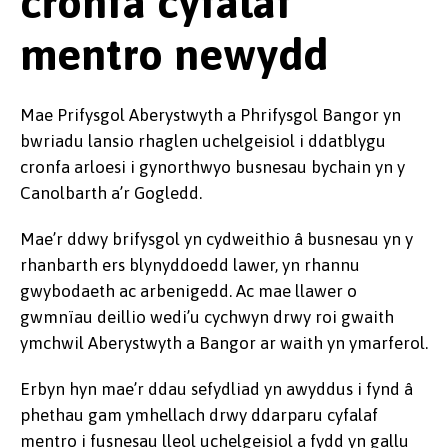
cronfa cyfalaf
mentro newydd
Mae Prifysgol Aberystwyth a Phrifysgol Bangor yn
bwriadu lansio rhaglen uchelgeisiol i ddatblygu
cronfa arloesi i gynorthwyo busnesau bychain yn y
Canolbarth a’r Gogledd.
Mae’r ddwy brifysgol yn cydweithio â busnesau yn y
rhanbarth ers blynyddoedd lawer, yn rhannu
gwybodaeth ac arbenigedd. Ac mae llawer o
gwmnïau deillio wedi’u cychwyn drwy roi gwaith
ymchwil Aberystwyth a Bangor ar waith yn ymarferol.
Erbyn hyn mae’r ddau sefydliad yn awyddus i fynd â
phethau gam ymhellach drwy ddarparu cyfalaf
mentro i fusnesau lleol uchelgeisiol a fydd yn gallu