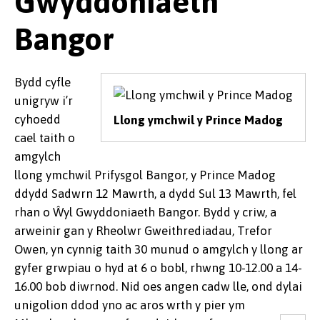
Gwyddoniaeth
Bangor
Bydd cyfle
unigryw i’r
cyhoedd
Llong ymchwil y Prince Madog
cael taith o
amgylch
llong ymchwil Prifysgol Bangor, y Prince Madog
ddydd Sadwrn 12 Mawrth, a dydd Sul 13 Mawrth, fel
rhan o Ŵyl Gwyddoniaeth Bangor. Bydd y criw, a
arweinir gan y Rheolwr Gweithrediadau, Trefor
Owen, yn cynnig taith 30 munud o amgylch y llong ar
gyfer grwpiau o hyd at 6 o bobl, rhwng 10-12.00 a 14-
16.00 bob diwrnod. Nid oes angen cadw lle, ond dylai
unigolion ddod yno ac aros wrth y pier ym