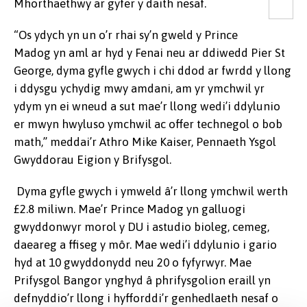
Mhorthaethwy ar gyfer y
daith nesaf.
“Os ydych yn un o’r rhai sy’n gweld y Prince
Madog yn aml ar hyd y Fenai neu ar ddiwedd Pier St
George, dyma gyfle gwych i chi ddod ar fwrdd y llong
i ddysgu ychydig mwy amdani, am yr ymchwil yr
ydym yn ei wneud a sut mae’r llong wedi’i ddylunio
er mwyn hwyluso ymchwil ac offer technegol o bob
math,” meddai’r Athro Mike Kaiser, Pennaeth Ysgol
Gwyddorau Eigion y Brifysgol.
Dyma gyfle gwych i ymweld â’r llong ymchwil werth
£2.8 miliwn. Mae’r Prince Madog yn galluogi
gwyddonwyr morol y DU i astudio bioleg, cemeg,
daeareg a ffiseg y môr. Mae wedi’i ddylunio i gario
hyd at 10 gwyddonydd neu 20 o fyfyrwyr. Mae
Prifysgol Bangor ynghyd â phrifysgolion eraill yn
defnyddio’r llong i hyfforddi’r genhedlaeth nesaf o