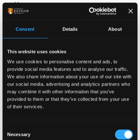
wyddonwyr.
Mae’r unig long o’i math wedi’i lleoli o fewn prifysgol
yn y DU ac mae’n cael ei llogi hefyd i wneud ymchwil
Consent
Details
About
masnachol. Mae’n cael ei reoli ar y cyd gan P&O
Maritime Services, mewn partneriaeth efo Prifysgol
Bangor.
This website uses cookies
We use cookies to personalise content and ads, to
provide social media features and to analyse our traffic.
We also share information about your use of our site with
our social media, advertising and analytics partners who
Gwyddonwyr yn gweithio ar
may combine it with other information that you’ve
fwrdd y Prince Madog
provided to them or that they’ve collected from your use
of their services.
Dyma’r tro gyntaf i’r Brifysgol gynnal Gŵyl
Gwyddoniaeth a fydd yn para am wythnos gyfan
Consent
Mae’r Ŵyl, a gynhelir rhwng 11-20 Mawrth 2011, yn
Necessary
Selection