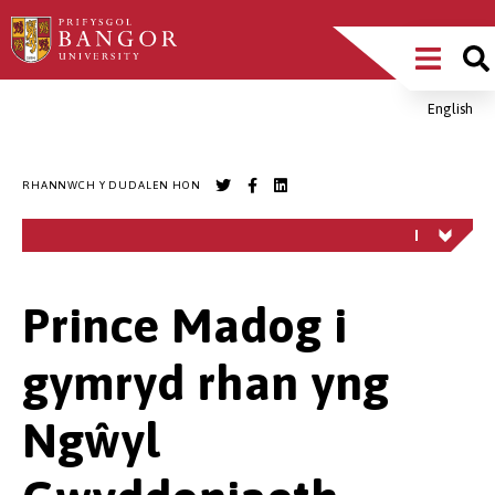
Sgipiwch
Main
i’r
prif
Menu
gynnwys
English
Breadcrumb
RHANNWCH Y DUDALEN HON
Prince Madog i
gymryd rhan yng
Ngŵyl