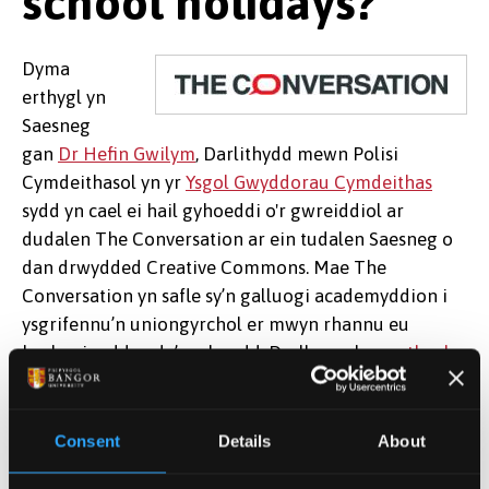
school holidays?
Dyma
erthygl yn
Saesneg
gan
Dr Hefin Gwilym
, Darlithydd mewn Polisi
Cymdeithasol yn yr
Ysgol Gwyddorau Cymdeithas
sydd yn cael ei hail gyhoeddi o'r gwreiddiol ar
dudalen The Conversation ar ein tudalen Saesneg o
dan drwydded Creative Commons. Mae The
Conversation yn safle sy’n galluogi academyddion i
ysgrifennu’n uniongyrchol er mwyn rhannu eu
harbenigedd gyda’r cyhoedd. Darllenwch yr
erthygl
wreiddiol
.
Dyddiad cyhoeddi: 11 Mai 2016
Consent
Details
About