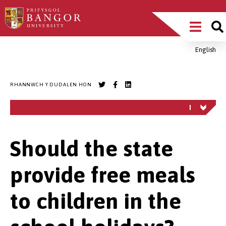
Sgipiwch
Main
i’r
prif
Menu
gynnwys
English
Breadcrumb
RHANNWCH Y DUDALEN HON
Should the state
provide free meals
to children in the