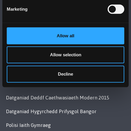
+44 (0)1248 351151
Marketing
Cysylltwch â Ni
YMWELD Â’R BRIFYSGOL
Allow all
MAPIAU A CHYFARWYDDIADAU TEITHIO
Allow selection
POLISI
Decline
Cydymffurfiaeth Gyfreithiol
Datganiad Deddf Caethwasiaeth Modern 2015
Datganiad Hygyrchedd Prifysgol Bangor
Polisi Iaith Gymraeg