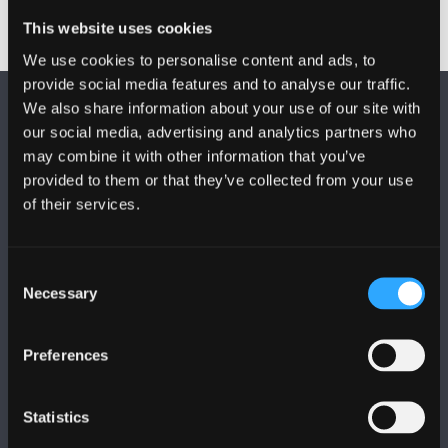
This website uses cookies
We use cookies to personalise content and ads, to
provide social media features and to analyse our traffic.
We also share information about your use of our site with
our social media, advertising and analytics partners who
may combine it with other information that you’ve
provided to them or that they’ve collected from your use
of their services.
DILYNWCH NI
Consent
Necessary
Selection
Preferences
PRIFYSGOL BANGOR
Statistics
Bangor, Gwynedd, LL57 2DG, UK