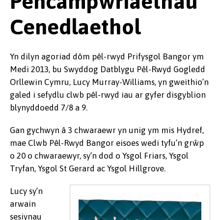
Pencampwriaethau
Cenedlaethol
Yn dilyn agoriad dôm pêl-rwyd Prifysgol Bangor ym
Medi 2013, bu Swyddog Datblygu Pêl-Rwyd Gogledd
Orllewin Cymru, Lucy Murray-Williams, yn gweithio’n
galed i sefydlu clwb pêl-rwyd iau ar gyfer disgyblion
blynyddoedd 7/8 a 9.
Gan gychwyn â 3 chwaraewr yn unig ym mis Hydref,
mae Clwb Pêl-Rwyd Bangor eisoes wedi tyfu’n grŵp
o 20 o chwaraewyr, sy’n dod o Ysgol Friars, Ysgol
Tryfan, Ysgol St Gerard ac Ysgol Hillgrove.
Lucy sy’n
arwain
sesiynau