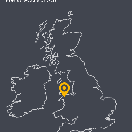
Preifatrwydd a Chwcis