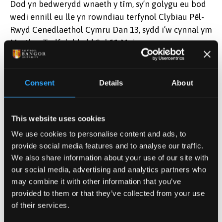
Dod yn bedwerydd wnaeth y tîm, sy’n golygu eu bod
wedi ennill eu lle yn rowndiau terfynol Clybiau Pêl-
Rwyd Cenedlaethol Cymru Dan 13, sydd i’w cynnal ym
Merthyr Tudful ddydd Sul 11 Mai.
Meddai Lucy Murray-Williams, “Mae hwn yn
llwyddiant mawr ym mlwyddyn gyntaf y tîm, ac mae
Consent
Details
About
cael defnydd rheolaidd ar gyfleuster pwrpasol ar
gyfer pêl-rwyd wedi gwneud anferth o wahaniaeth i
allu’r aelodau i chwarae a hyfforddi’n gyson. Mae’r
This website uses cookies
clwb eisoes wedi tyfu i’r graddau fel y byddwn yn
We use cookies to personalise content and ads, to
gallu cofrestru dau dîm yng nghynghrair Gogledd
provide social media features and to analyse our traffic.
Cymru y tymor nesaf, ar lefel Dan 13 a Than 15.”
We also share information about your use of our site with
our social media, advertising and analytics partners who
Meddai Bethan Eades o Glwb Pêl-Rwyd Prifysgol
may combine it with other information that you’ve
Bangor, “Rydym ni i gyd wedi chwarae mewn clybiau
provided to them or that they’ve collected from your use
o gwmpas y wlad, ac mae ymwneud â’r chwaraewyr
of their services.
iau yma wedi’n helpu ni i roi rhywbeth yn ôl i’r gêm.