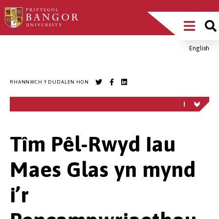
Sgipiwch
Main
i’r
prif
Menu
gynnwys
English
Breadcrumb
RHANNWCH Y DUDALEN HON
Tîm Pêl-Rwyd Iau
Maes Glas yn mynd
i’r