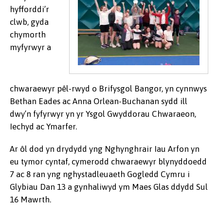
hyfforddi’r
clwb, gyda
chymorth
myfyrwyr a
chwaraewyr pêl-rwyd o Brifysgol Bangor, yn cynnwys
Bethan Eades ac Anna Orlean-Buchanan sydd ill
dwy’n fyfyrwyr yn yr Ysgol Gwyddorau Chwaraeon,
Iechyd ac Ymarfer.
Ar ôl dod yn drydydd yng Nghynghrair Iau Arfon yn
eu tymor cyntaf, cymerodd chwaraewyr blynyddoedd
7 ac 8 ran yng nghystadleuaeth Gogledd Cymru i
Glybiau Dan 13 a gynhaliwyd ym Maes Glas ddydd Sul
16 Mawrth.