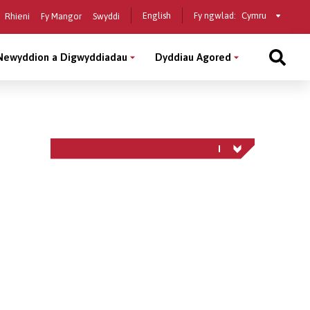
Select
English
Fy ngwlad:
Rhieni
Fy Mangor
Swyddi
a
country
Newyddion a Digwyddiadau
Dyddiau Agored