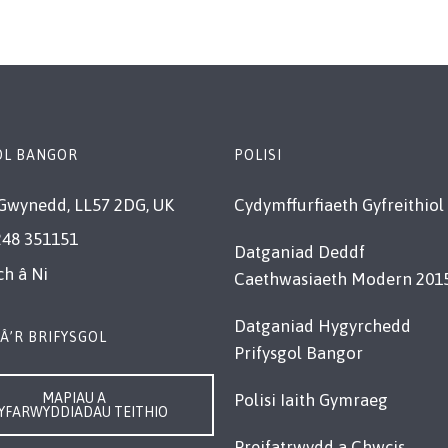
OL BANGOR
POLISI
Gwynedd, LL57 2DG, UK
Cydymffurfiaeth Gyfreithiol
248 351151
Datganiad Deddf
ch â Ni
Caethwasiaeth Modern 201
Datganiad Hygyrchedd
Â’R BRIFYSGOL
Prifysgol Bangor
MAPIAU A
Polisi Iaith Gymraeg
YFARWYDDIADAU TEITHIO
Preifatrwydd a Chwcis