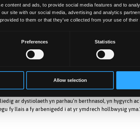
e content and ads, to provide social media features and to analy
inson, "Dan ni'n falch iawn o'r amgylchedd ymchwil sydd
 our site with our social media, advertising and analytics partn
 hynny wedi bod yn aruthrol dros y blynyddoedd dwythaf 
 provided to them or that they’ve collected from your use of their
n".
idd tramor yr Ysgol ac yn dod yn wreiddiol o Ohio yn yr
Preferences
Statistics
ision integreiddio a chydweithio "Dylai unrhyw un sydd wed
r Iwerydd fod yn anesmwyth oherwydd y duedd yn y misoedd
roi tu min ar dystiolaeth, syniadaeth resymegol a data
n eithriadol o bwysig ar gyfer dyfodol gwladwriaethau
Allow selection
 newid a chynnydd cadarnhaol yn Ewrop a'r byd trwy
liedig ar dystiolaeth yn parhau’n berthnasol, yn hygyrch ac
negu fy llais a fy arbenigedd i at yr ymdrech hollbwysig yma.