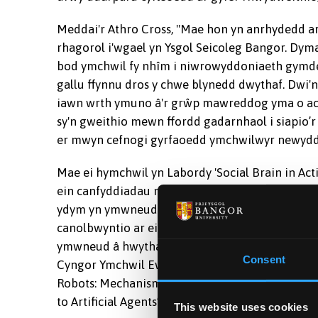
Meddai'r Athro Cross, "Mae hon yn anrhydedd a
rhagorol i'w
gael yn Ysgol Seicoleg Bangor. Dym
bod ymchwil fy nhîm i niwrowyddoniaeth gymde
gallu ffynnu dros y chwe blynedd dwythaf. Dwi'n
iawn wrth ymuno â'r grŵp mawreddog yma o a
sy'n gweithio mewn ffordd gadarnhaol i siapio’
er mwyn cefnogi gyrfaoedd ymchwilwyr newydd
Mae ei hymchwil yn Labordy 'Social Brain in Acti
ein canfyddiadau ni o bobl eraill yn y byd cymdei
ydym yn ymwneud â nhw. Yn ddiweddar hefyd m
canolbwyntio ar ein canfyddiad o robotiaid a su
ymwneud â hwythau ac mae wedi cael grant o £1
Consent
Cyngor Ymchwil Ewropeaidd i gynnal project o'r
Robots: Mechanisms and Consequences of Attrib
to Artificial Agents’.
This website uses cookies