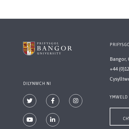
PRIFYSG
Bangor, 
+44 (0)1
Cysylltw
DILYNWCH NI
YMWELD 
CH