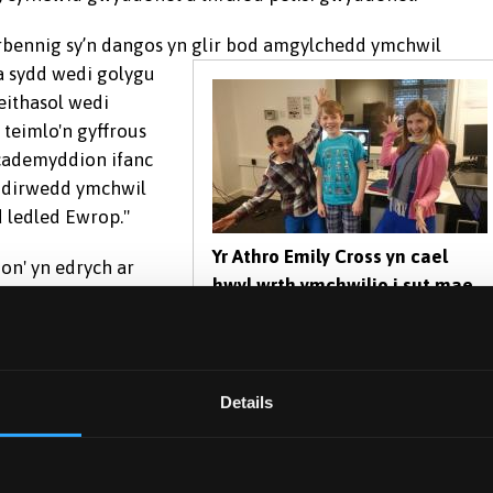
rbennig sy’n dangos yn glir bod amgylchedd ymchwil
a sydd wedi golygu
ithasol wedi
 teimlo'n gyffrous
cademyddion ifanc
r dirwedd ymchwil
 ledled Ewrop."
Yr Athro Emily Cross yn cael
on' yn edrych ar
hwyl wrth ymchwilio i sut mae
thasol a sut yr
pobl ifanc yn eu harddegau yn
ae wedi dechrau
dysgu sgiliau echddygol
t yr ydym yn
newydd (yn yr achos hwn,
.5 miliwn gan y
dysgu dawnsio gyda theclyn
Details
 enw 'Social
kinect ac xbox)
uting Socialness