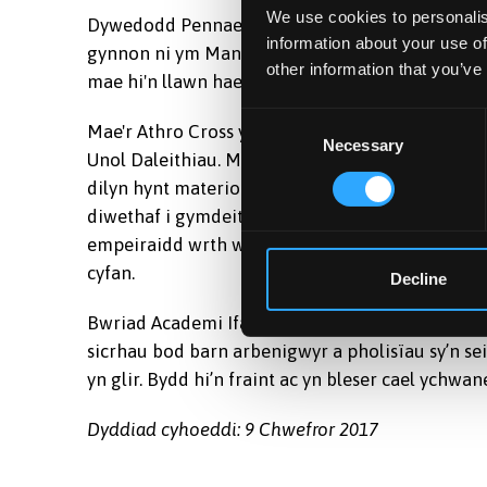
We use cookies to personalis
Dywedodd Pennaeth yr Ysgol, yr Athro John Park
information about your use of
gynnon ni ym Mangor ac mae cyfraniad Emily at
other information that you’ve
mae hi'n llawn haeddu cael ei chydnabod fel hy
Consent
Mae'r Athro Cross yn un o aelodau staff academa
Necessary
Selection
Unol Daleithiau. Mae'n bleidiol iawn dros fante
dilyn hynt materion cyfoes ar y ddwy ochr i fô
diwethaf i gymdeithasau gwaraidd, yn ôl y sôn, d
empeiraidd wrth wneud penderfyniadau a oedd y
cyfan.
Decline
Bwriad Academi Ifanc Ewrop yw bod yn rym dros
sicrhau bod barn arbenigwyr a pholisïau sy’n sei
yn glir. Bydd hi’n fraint ac yn bleser cael ychwa
Dyddiad cyhoeddi: 9 Chwefror 2017