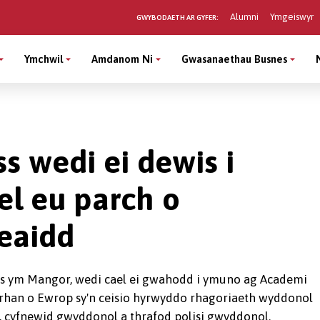
Alumni
Ymgeiswyr
GWYBODAETH AR GYFER:
Ymchwil
Amdanom Ni
Gwasanaethau Busnes
s wedi ei dewis i
l eu parch o
eaidd
nus ym Mangor, wedi cael ei gwahodd i ymuno ag Academi
 rhan o Ewrop sy'n ceisio hyrwyddo rhagoriaeth wyddonol
, cyfnewid gwyddonol a thrafod polisi gwyddonol.